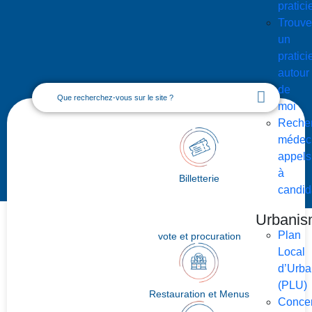
pratici
Trouve
un
pratici
autour
de
moi
Reche
médeci
appels
à
Billetterie
candid
Urbani
Plan
vote et procuration
Local
d’Urb
(PLU)
Restauration et Menus
Concer