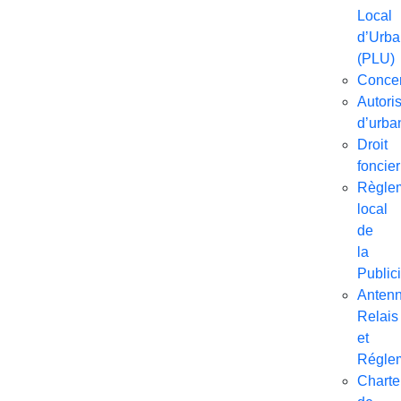
Local
d’Urb
(PLU)
Concer
Autori
d’urba
Droit
foncier
Règle
local
de
la
Publici
Anten
Relais
et
Réglem
Charte