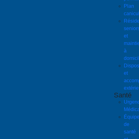
Plan
canicu
Résid
senior
et
mainti
à
domici
Disposi
et
accom
extérie
Santé
Urgen
Médica
Équip
de
santé