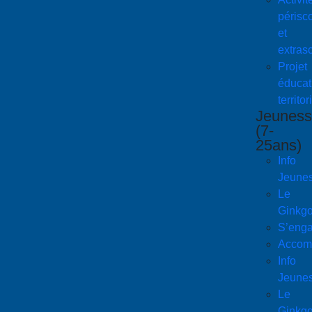
périsco
et
extras
Projet
éducati
territor
Jeuness
(7-
25ans)
Info
Jeune
Le
Ginkg
S’enga
Accom
Info
Jeune
Le
Ginkg