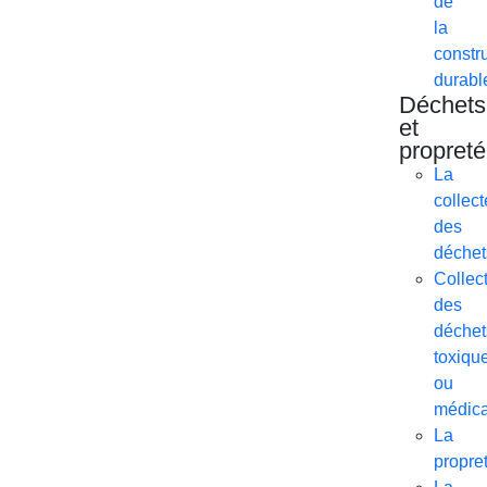
de
la
constr
durabl
Déchets
et
propreté
La
collect
des
déchet
Collec
des
déchet
toxiqu
ou
médic
La
propre