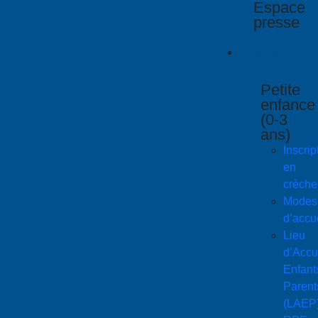
Espace
presse
MON
QUOT
Petite
enfance
(0-3
ans)
Inscrip
en
crèche
Modes
d’accu
Lieu
d’Accu
Enfant
Parent
(LAEP