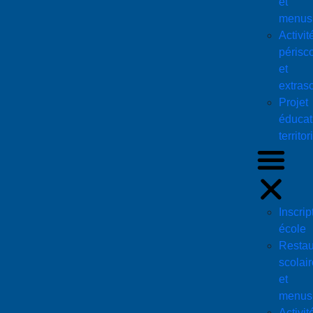
et
menus
Activit
périsco
et
extras
Projet
éducati
territor
Inscrip
école
Restau
scolair
et
menus
Activit