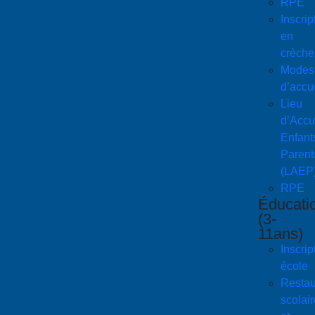
RPE
Inscrip
en
crèche
Modes
d’accu
Lieu
d’Accu
Enfant
Parent
(LAEP
RPE
Éducati
(3-
11ans)
Inscrip
école
Restau
scolair