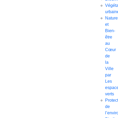
Végéta
urbain
Nature
et
Bien-
être
au
Cœur
de
la
Ville
par
Les
espac
verts
Protec
de
l’envi