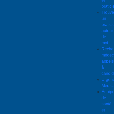
et
pratici
Trouve
un
pratici
autour
de
moi
Reche
médeci
appels
à
candid
Urgen
Médica
Équip
de
santé
et