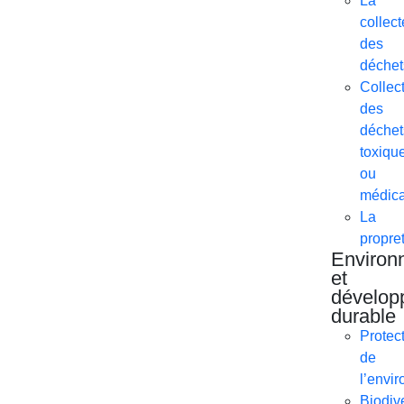
La
collect
des
déchet
Collec
des
déchet
toxiqu
ou
médic
La
propre
Environ
et
dévelop
durable
Protec
de
l’envi
Biodive