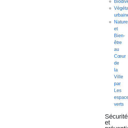
Biodive
Végéta
urbain
Nature
et
Bien-
être
au
Cœur
de
la
Ville
par
Les
espac
verts
Sécurité
et