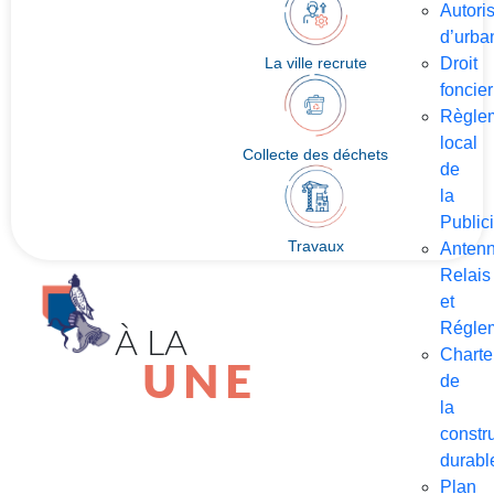
Autori
d’urba
La ville recrute
Droit
foncier
Règle
local
Collecte des déchets
de
la
Publici
Travaux
Anten
Relais
et
Réglem
À LA
Charte
UNE
de
la
constr
durabl
Plan