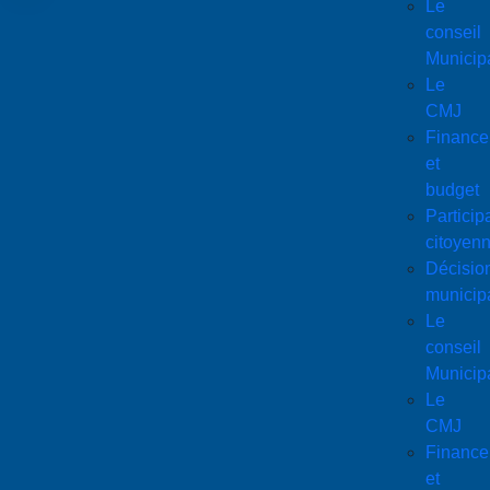
Le
conseil
Municip
Le
CMJ
Finance
et
budget
Particip
citoyen
Décisio
municip
Le
conseil
Municip
Le
CMJ
Finance
et