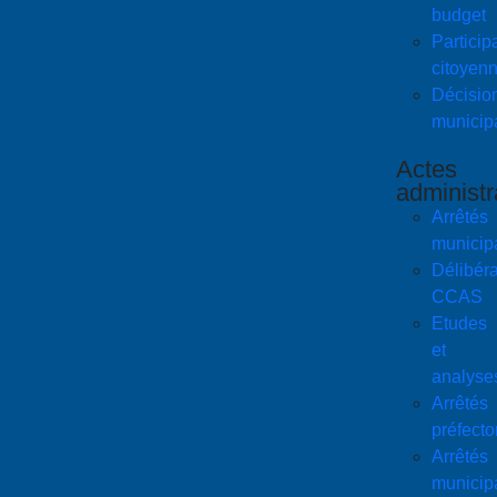
budget
Particip
citoyen
Décisio
municip
Actes
administr
Arrêtés
municip
Délibéra
CCAS
Etudes
et
analyse
Arrêtés
préfecto
Arrêtés
municip