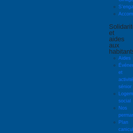
S’enga
Accom
Solidari
et
aides
aux
habitant
Aides
Événe
et
activit
sénior
Logem
social
Nos
perma
Plan
canicu