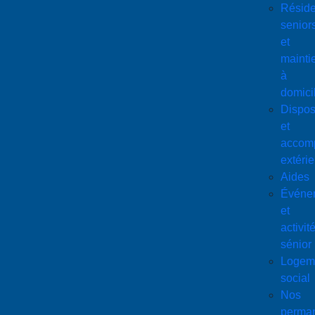
Résid
senior
et
mainti
à
domici
Disposi
et
accom
extérie
Aides
Événe
et
activit
sénior
Logem
social
Nos
perma