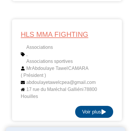
HLS MMA FIGHTING
Associations
,
Associations sportives
Mr
Abdoulaye Tawel
CAMARA
( Président )
abdoulayetawelcpea@gmail.com
17 rue du Maréchal Galliéni
78800
Houilles
Voir plus