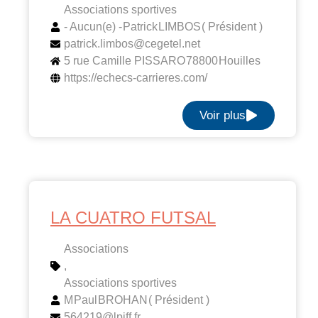
Associations sportives
- Aucun(e) -
Patrick
LIMBOS
( Président )
patrick.limbos@cegetel.net
5 rue Camille PISSARO
78800
Houilles
https://echecs-carrieres.com/
Voir plus
LA CUATRO FUTSAL
Associations
,
Associations sportives
M
Paul
BROHAN
( Président )
564219@lpiff.fr