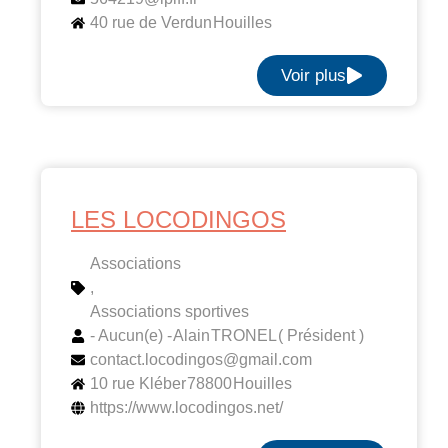
40 rue de Verdun
Houilles
Voir plus
LES LOCODINGOS
Associations
,
Associations sportives
- Aucun(e) -
Alain
TRONEL
( Président )
contact.locodingos@gmail.com
10 rue Kléber
78800
Houilles
https://www.locodingos.net/