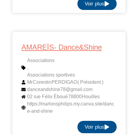
Voir plus
AMAREÏS- Dance&Shine
Associations
,
Associations sportives
Mr
Corentin
PERDIGAO
( Président )
danceandshine78@gmail.com
02 rue Félix Éboué
78800
Houilles
https://marlonsphilips.my.canva.site/danc
e-and-shine
Voir plus