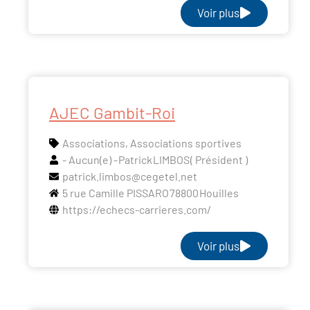
Voir plus
AJEC Gambit-Roi
Associations
,
Associations sportives
- Aucun(e) -
Patrick
LIMBOS
( Président )
patrick.limbos@cegetel.net
5 rue Camille PISSARO
78800
Houilles
https://echecs-carrieres.com/
Voir plus