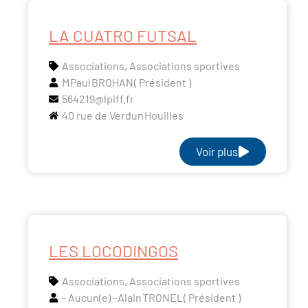
LA CUATRO FUTSAL
Associations
,
Associations sportives
M
Paul
BROHAN
( Président )
564219@lpiff.fr
40 rue de Verdun
Houilles
Voir plus
LES LOCODINGOS
Associations
,
Associations sportives
- Aucun(e) -
Alain
TRONEL
( Président )