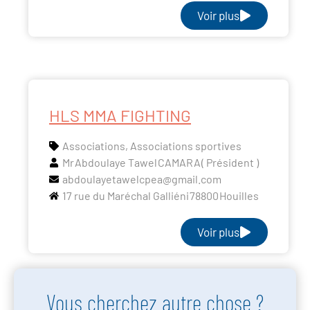
Voir plus
HLS MMA FIGHTING
Associations
,
Associations sportives
Mr
Abdoulaye Tawel
CAMARA
( Président )
abdoulayetawelcpea@gmail.com
17 rue du Maréchal Galliéni
78800
Houilles
Voir plus
Vous cherchez autre chose ?