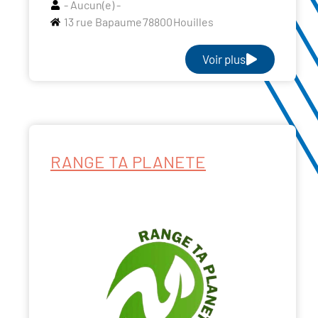
- Aucun(e) -
13 rue Bapaume
78800
Houilles
Voir plus
RANGE TA PLANETE