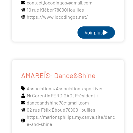
contact.locodingos@gmail.com
10 rue Kléber
78800
Houilles
https://www.locodingos.net/
Voir plus
AMAREÏS- Dance&Shine
Associations
,
Associations sportives
Mr
Corentin
PERDIGAO
( Président )
danceandshine78@gmail.com
02 rue Félix Éboué
78800
Houilles
https://marlonsphilips.my.canva.site/danc
e-and-shine