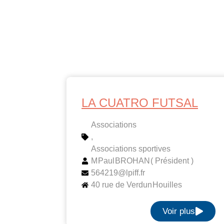
LA CUATRO FUTSAL
Associations
,
Associations sportives
M
Paul
BROHAN
( Président )
564219@lpiff.fr
40 rue de Verdun
Houilles
Voir plus