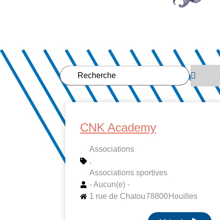
CNK Academy
Associations
,
Associations sportives
- Aucun(e) -
1 rue de Chatou
78800
Houilles