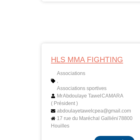
HLS MMA FIGHTING
Associations
,
Associations sportives
Mr
Abdoulaye Tawel
CAMARA
( Président )
abdoulayetawelcpea@gmail.com
17 rue du Maréchal Galliéni
78800
Houilles