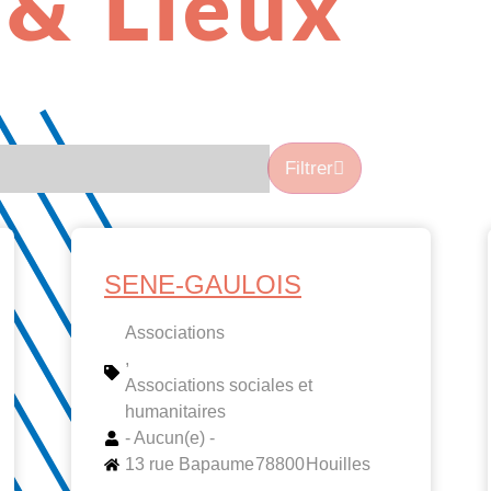
& Lieux
Filtrer
SENE-GAULOIS
Associations
,
Associations sociales et
humanitaires
- Aucun(e) -
13 rue Bapaume
78800
Houilles