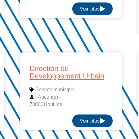
Voir plus
Direction du
Développement Urbain
Service municipal
- Aucun(e) -
78800
Houilles
Voir plus