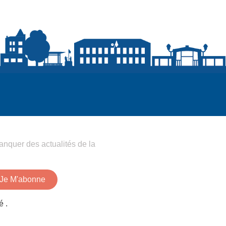
anquer des actualités de la
Je M'abonne
é .