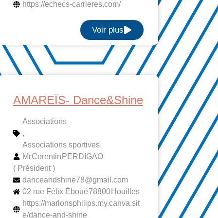
https://echecs-carrieres.com/
Voir plus
AMAREÏS- Dance&Shine
Associations
,
Associations sportives
Mr
Corentin
PERDIGAO
( Président )
danceandshine78@gmail.com
02 rue Félix Éboué
78800
Houilles
https://marlonsphilips.my.canva.sit
e/dance-and-shine