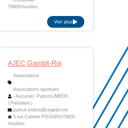
78800
Houilles
Voir plus
AJEC Gambit-Roi
Associations
,
Associations sportives
- Aucun(e) -
Patrick
LIMBOS
( Président )
patrick.limbos@cegetel.net
5 rue Camille PISSARO
78800
Houilles