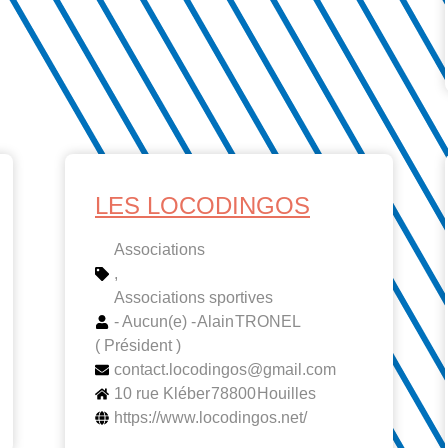
LES LOCODINGOS
Associations
,
Associations sportives
- Aucun(e) -
Alain
TRONEL
( Président )
contact.locodingos@gmail.com
10 rue Kléber
78800
Houilles
https://www.locodingos.net/