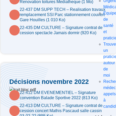
Urgen
Renovation toitures Mediatheque (1 Mo)
Médica
22-437 DM SUPP TECH – Realisation travaux
Équip
remplacement SSI Parc stationnement couvert
de
Gare Houilles (1 010 Ko)
santé
22-435 DM CULTURE – Signature contrat de
et
cession spectacle Jamais dormir (920 Ko)
pratici
Trouve
un
pratici
autour
de
moi
Décisions novembre 2022
Reche
médeci
22-412 DM EVENEMENTIEL – Signature
appels
convention Balade Sportive 2022 (813 Ko)
à
22-413 DM CULTURE – Signature contrat de
candid
cession concert Mathis Pascaud salle cassin
03-02-22 (895 Ko)