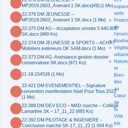
MP2019.2603_Avenant 1 SK.docx[49] (1 Mo)
espac
verts
22-376 DM JEUNESSE –
MP2019.2603_Avenant 1 SK.docx (1 Mo)
Protec
de
22-375 DM AG – Acceptation sinistre 5 940.80€
l’envi
SK.docx (980 Ko)
Biodive
22-374 DM JEUNESSE & SPORTS – ACHAT
Végéta
Mobiliers extérieurs OK SAM.docx (1 Mo)
urbain
22-373 DM AG -Assistance gestion dossier
Nature
conservatoire SK.docx (971 Ko)
et
11-18-154526 (1 Mo)
Bien-
être
22-421 DM EVENEMENTIEL – Signature
au
convention manifestation Noel Pour Tous 2022
Cœur
(1 Mo)
de
22-389 DM DEV ECO – MAD marche – Collège
la
Lamartine SK – 17_11_22 (885 Ko)
Ville
22-392 DM PILOTAGE & INGENIERE –
par
Conclusion marché SK-17_11_22 (1 004 Ko)