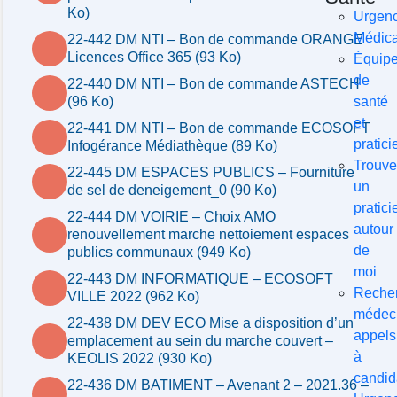
Ko)
Urgen
Médica
22-442 DM NTI – Bon de commande ORANGE
Licences Office 365 (93 Ko)
Équip
de
22-440 DM NTI – Bon de commande ASTECH
santé
(96 Ko)
et
22-441 DM NTI – Bon de commande ECOSOFT
pratici
Infogérance Médiathèque (89 Ko)
Trouve
22-445 DM ESPACES PUBLICS – Fourniture
un
de sel de deneigement_0 (90 Ko)
pratici
22-444 DM VOIRIE – Choix AMO
autour
renouvellement marche nettoiement espaces
de
publics communaux (949 Ko)
moi
22-443 DM INFORMATIQUE – ECOSOFT
Reche
VILLE 2022 (962 Ko)
médeci
22-438 DM DEV ECO Mise a disposition d’un
appels
emplacement au sein du marche couvert –
à
KEOLIS 2022 (930 Ko)
candid
22-436 DM BATIMENT – Avenant 2 – 2021.36 –