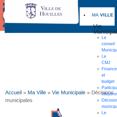
MA
VILLE
Démarches
Vie
Municipa
Le
conseil
Municip
Le
CMJ
Finance
et
budget
Particip
Accueil
»
Ma Ville
»
Vie Municipale
»
Décisions
citoyen
municipales
Décisio
municip
Le