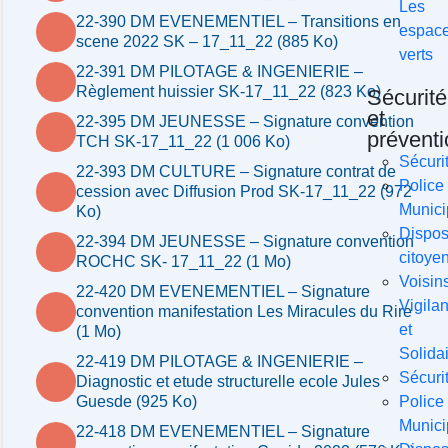
Les
22-390 DM EVENEMENTIEL – Transitions en
espac
scene 2022 SK – 17_11_22 (885 Ko)
verts
22-391 DM PILOTAGE & INGENIERIE –
Règlement huissier SK-17_11_22 (823 Ko)
Sécurité
et
22-395 DM JEUNESSE – Signature convention
préventi
TCH SK-17_11_22 (1 006 Ko)
Sécuri
22-393 DM CULTURE – Signature contrat de
Police
cession avec Diffusion Prod SK-17_11_22 (972
Munici
Ko)
Disposi
22-394 DM JEUNESSE – Signature convention
citoye
ROCHC SK- 17_11_22 (1 Mo)
Voisin
22-420 DM EVENEMENTIEL – Signature
Vigilan
convention manifestation Les Miracules du Rire
et
(1 Mo)
Solida
22-419 DM PILOTAGE & INGENIERIE –
Sécuri
Diagnostic et etude structurelle ecole Jules
Police
Guesde (925 Ko)
Munici
22-418 DM EVENEMENTIEL – Signature