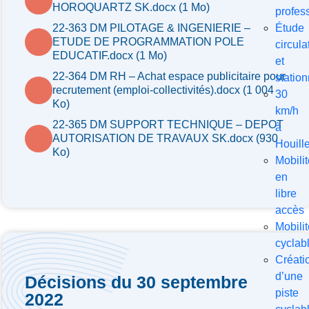
HOROQUARTZ SK.docx (1 Mo)
profes
Étude
22-363 DM PILOTAGE & INGENIERIE –
ETUDE DE PROGRAMMATION POLE
circula
EDUCATIF.docx (1 Mo)
et
22-364 DM RH – Achat espace publicitaire pour
statio
recrutement (emploi-collectivités).docx (1 004
30
Ko)
km/h
22-365 DM SUPPORT TECHNIQUE – DEPOT
à
AUTORISATION DE TRAVAUX SK.docx (930
Houill
Ko)
Mobili
en
libre
accès
Mobilit
cyclab
Créati
d’une
Décisions du 30 septembre
piste
2022