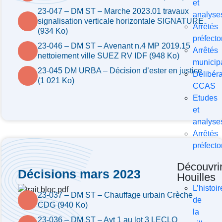
et
23-047 – DM ST – Marche 2023.01 travaux
analyse
signalisation verticale horizontale SIGNATURE
Arrêtés
(934 Ko)
préfecto
23-046 – DM ST – Avenant n.4 MP 2019.15
Arrêtés
nettoiement ville SUEZ RV IDF (948 Ko)
municip
23-045 DM URBA – Décision d’ester en justice
Délibéra
(1 021 Ko)
CCAS
Etudes
et
analyse
Arrêtés
préfecto
Découvri
Décisions mars 2023
Houilles
L’histoir
23-037 – DM ST – Chauffage urbain Crèche
de
CDG (940 Ko)
la
23-036 – DM ST – Avt 1 au lot 3 LECLO