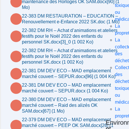
maintenance des Horloges OK SAM.docx[90] (1
toxiqu
Mo)
ou
22-383 DM RESTAURATION – EDUCATION –
médic
Renouvellement e-Enfance 2022 SK.doc (1 Mo)
La
22-382 DM RH – Achat d’animations et ateliers
propre
festifs pour le Noël 2022 des enfants du
La
personnel SK.docx[3]_0 (1 002 Ko)
collect
22-382 DM RH – Achat d’animations et ateliers
des
festifs pour le Noël 2022 des enfants du
déchet
personnel SK.docx (1 002 Ko)
Collec
22-381 DM DEV ECO – MAD emplacement
des
marché couvert – SEPUR.docx[96] (1 004 Ko)
déchet
22-381 DM DEV ECO – MAD emplacement
toxiqu
marché couvert – SEPUR.docx (1 004 Ko)
ou
22-380 DM DEV ECO – MAD emplacement
médic
marché couvert – Raid des alizés OK
La
SAM.docx[67] (1 Mo)
propre
22-379 DM DEV ECO – MAD emplacement
Environ
marché couvert – PEEP OK SAM.docx[26] (1
et