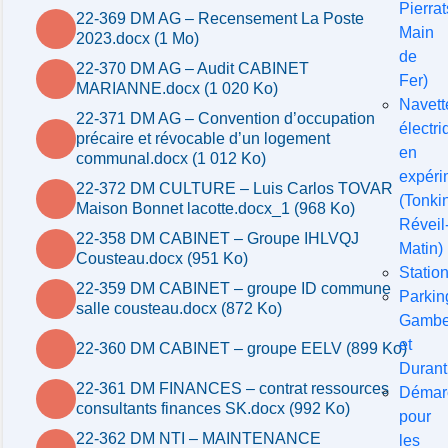
Pierrat
22-369 DM AG – Recensement La Poste
Main
2023.docx (1 Mo)
de
22-370 DM AG – Audit CABINET
Fer)
MARIANNE.docx (1 020 Ko)
Navett
22-371 DM AG – Convention d’occupation
électri
précaire et révocable d’un logement
en
communal.docx (1 012 Ko)
expéri
22-372 DM CULTURE – Luis Carlos TOVAR
(Tonkin
Maison Bonnet lacotte.docx_1 (968 Ko)
Réveil
22-358 DM CABINET – Groupe IHLVQJ
Matin)
Cousteau.docx (951 Ko)
Statio
22-359 DM CABINET – groupe ID commune
Parkin
salle cousteau.docx (872 Ko)
Gambe
et
22-360 DM CABINET – groupe EELV (899 Ko)
Durant
22-361 DM FINANCES – contrat ressources
Démar
consultants finances SK.docx (992 Ko)
pour
22-362 DM NTI – MAINTENANCE
les