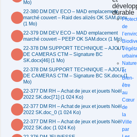
Mo)
dévelop
durable
22-380 DM DEV ECO – MAD emplacement
marché couvert – Raid des alizés OK SAM.docx
Protec
(1 Mo)
de
22-379 DM DEV ECO – MAD emplacement
l’envi
marché couvert – PEEP OK SAM.docx (1 Mo)
Biodive
22-378 DM SUPPORT TECHNIQUE – AJOUT
Végéta
DE CAMERAS CTM – Signature BC
urbain
SK.docx[46] (1 Mo)
Nature
22-378 DM SUPPORT TECHNIQUE – AJOUT
et
DE CAMERAS CTM – Signature BC SK.docx (1
Bien-
Mo)
être
22-377 DM RH – Achat de jeux et jouets Noël
au
2022 SK.doc[71] (1 024 Ko)
Cœur
22-377 DM RH – Achat de jeux et jouets Noël
de
2022 SK.doc_0 (1 024 Ko)
la
22-377 DM RH – Achat de jeux et jouets Noël
Ville
2022 SK.doc (1 024 Ko)
par
Les
22-376 DM JEUNESSE –