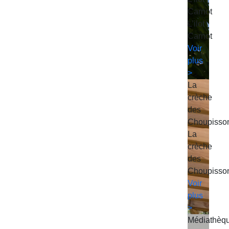
Carnot
L’ilot
Carnot
Voir
plus
>
La
crèche
des
Choupisso
La
crèche
des
Choupisso
Voir
plus
>
Médiathèq