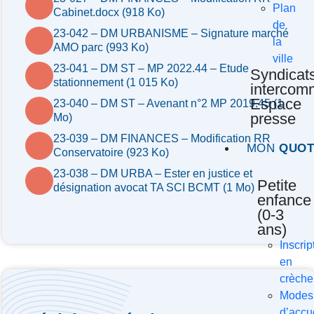
Plan
Cabinet.docx (918 Ko)
de
23-042 – DM URBANISME – Signature marché
la
AMO parc (993 Ko)
ville
23-041 – DM ST – MP 2022.44 – Etude
Syndicat
stationnement (1 015 Ko)
interco
Espace
23-040 – DM ST – Avenant n°2 MP 2019.45 (1
presse
Mo)
23-039 – DM FINANCES – Modification RR
MON
QUOT
Conservatoire (923 Ko)
23-038 – DM URBA – Ester en justice et
Petite
désignation avocat TA SCI BCMT (1 Mo)
enfance
(0-3
ans)
Inscrip
en
crèche
Modes
d’accu