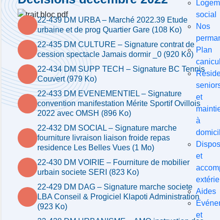
Logem
social
22-439 DM URBA – Marché 2022.39 Etude
Nos
urbaine et de prog Quartier Gare (108 Ko)
perma
22-435 DM CULTURE – Signature contrat de
Plan
cession spectacle Jamais dormir _0 (920 Ko)
canicu
22-434 DM SUPP TECH – Signature BC Tennis
Résid
Couvert (979 Ko)
senior
22-433 DM EVENEMENTIEL – Signature
et
convention manifestation Mérite Sportif Ovillois
mainti
2022 avec OMSH (896 Ko)
à
22-432 DM SOCIAL – Signature marche
domici
fourniture livraison liaison froide repas
Disposi
residence Les Belles Vues (1 Mo)
et
22-430 DM VOIRIE – Fourniture de mobilier
accom
urbain societe SERI (823 Ko)
extérie
22-429 DM DAG – Signature marche societe
Aides
LBA Conseil & Progiciel Klapoti Administration
Événe
(923 Ko)
et