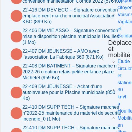
Disposi
convention manifestation Corrida 2022 (576 Ko)
citoye
22-416 DM DEV ECO – Signature convention
Voisin
emplacement marche municipal Association
Vigilan
KBC (899 Ko)
et
22-406 DM VIE ASSO – Signature convention
Solida
mise a disposition piscine municipale Houilles
Déplac
(1 Mo)
et
22-407 DM JEUNESSE – AMO avec
mobilité
l’association La Fabrique 360 (871 Ko)
Étude
22-408 DM BATIMENT – Signature marche n°
circula
2022-26 creation relais petite enfance place
et
Michelet (959 Ko)
statio
22-409 DM JEUNESSE – Achat d’une
30
autolaveuse pour la Piscine municipale (850
km/h
Ko)
à
22-410 DM SUPP TECH – Signature marches
Houill
n°2022-25 maintenance du materiel de securite
Mobili
incendie_0 (1 Mo)
en
22-410 DM SUPP TECH – Signature marches