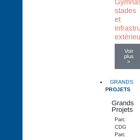
Gymnas
stades
et
infrastr
extérie
Voir
plus
>
GRANDS
PROJETS
Grands
Projets
Parc
CDG
Parc