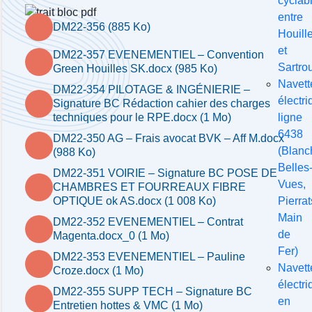
cyclab
entre
DM22-356 (885 Ko)
Houill
et
DM22-357 EVENEMENTIEL – Convention
Sartrou
Green Houilles SK.docx (985 Ko)
Navett
DM22-354 PILOTAGE & INGÉNIERIE –
électri
Signature BC Rédaction cahier des charges
ligne
techniques pour le RPE.docx (1 Mo)
6438
DM22-350 AG – Frais avocat BVK – Aff M.docx
(Blanc
(988 Ko)
Belles
DM22-351 VOIRIE – Signature BC POSE DE
Vues,
CHAMBRES ET FOURREAUX FIBRE
Pierrat
OPTIQUE ok AS.docx (1 008 Ko)
Main
DM22-352 EVENEMENTIEL – Contrat
de
Magenta.docx_0 (1 Mo)
Fer)
DM22-353 EVENEMENTIEL – Pauline
Navett
Croze.docx (1 Mo)
électri
DM22-355 SUPP TECH – Signature BC
en
Entretien hottes & VMC (1 Mo)