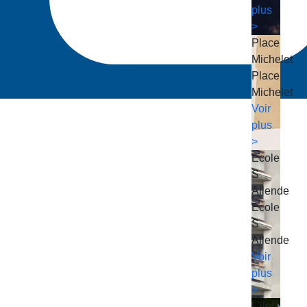
plus
>
Place
Michelet
Place
Michelet
Voir
plus
>
Ecole
S
Allende
Ecole
S
Allende
Voir
plus
>
L’ilot