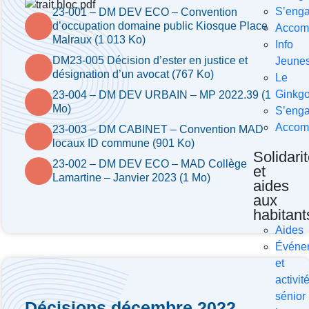
S’enga
23-001 – DM DEV ECO – Convention
d’occupation domaine public Kiosque Place
Accom
Malraux (1 013 Ko)
Info
DM23-005 Décision d’ester en justice et
Jeune
désignation d’un avocat (767 Ko)
Le
Ginkg
23-004 – DM DEV URBAIN – MP 2022.39 (1
Mo)
S’enga
Accom
23-003 – DM CABINET – Convention MAD
locaux ID commune (901 Ko)
Solidari
23-002 – DM DEV ECO – MAD Collège
et
Lamartine – Janvier 2023 (1 Mo)
aides
aux
habitant
Aides
Événe
et
activit
sénior
Décisions décembre 2022