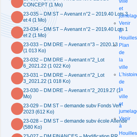
ville
CONCEPT (1 Mo)
et
23-035 – DM ST – Avenant n°2 – 2019.40 Lots 3
jumelag
et 4 (1 Mo)
Venir
23-034 – DM ST – Avenant n°2 – 2019.40 Lots 1
à
et 2 (1 Mo)
Houilles
23-033 – DM DRE – Avenant n°3 – 2020.13
Plan
(1 013 Ko)
de
la
23-032 – DM DRE – Avenant n°2_Lot
6_2021.22 (1 022 Ko)
ville
L’histoir
23-031 – DM DRE – Avenant n°2_Lot
3_2021.22 (1 018 Ko)
de
la
23-030 – DM DRE – Avenant n°2_2019.27 (1
ville
Mo)
et
23-029 – DM ST – demande subv Fonds Vert
jumelag
2023 (612 Ko)
Venir
23-028 – DM ST – demande subv école Allende
à
(580 Ko)
Houilles
23-027 – DM FINANCES – Modification RR