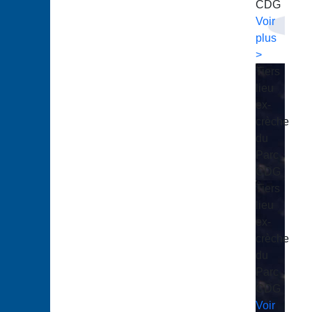
CDG
Voir
plus
>
Tiers
lieu
ex-
crèche
du
Parc
CDG
Tiers
lieu
ex-
crèche
du
Parc
CDG
Voir