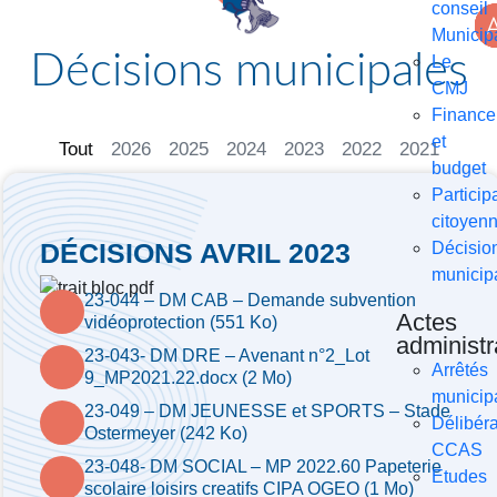
conseil
Municip
Décisions municipales
Le
CMJ
Finance
et
Tout
2026
2025
2024
2023
2022
2021
budget
Particip
citoyen
DÉCISIONS AVRIL 2023
Décisio
municip
23-044 – DM CAB – Demande subvention
Actes
vidéoprotection (551 Ko)
administr
23-043- DM DRE – Avenant n°2_Lot
Arrêtés
9_MP2021.22.docx (2 Mo)
municip
23-049 – DM JEUNESSE et SPORTS – Stade
Délibéra
Ostermeyer (242 Ko)
CCAS
23-048- DM SOCIAL – MP 2022.60 Papeterie
Etudes
scolaire loisirs creatifs CIPA OGEO (1 Mo)