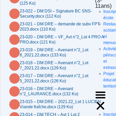
(3-
(125 Ko)
11ans)
23-022 – DM DSI – Signature BC SNS-
Inscrip
Security.docx (112 Ko)
école
Restau
23-021 – DM DRE – demande de subv FPT
2023.docx (110 Ko)
scolair
et
23-020 – DM DRE – VF_Avt n°2_Lot 4 PRO A
PRO.docx (121 Ko)
menus
Activit
23-019 – DM DRE – Avenant n°2_Lot
périsco
8_2021.22.docx (133 Ko)
et
23-018 – DM DRE – Avenant n°2_Lot
extras
7_2021.22.docx (129 Ko)
Projet
23-017 – DM DRE – Avenant n°2_Lot
éducati
5_2021.22.docx (126 Ko)
territor
23-016 – DM DRE – Avenant
n°2_LAURANCE.docx (132 Ko)
23-015 – DM DRE – 2021.22_Lot 1 LUCIEN
Viande fraîche.docx (129 Ko)
Inscrip
23-014 – DM TECH – Avt 1 Lot 2