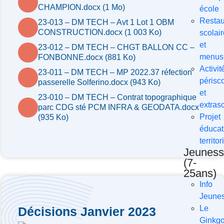
CHAMPION.docx (1 Mo)
école
Restau
23-013 – DM TECH – Avt 1 Lot 1 OBM
CONSTRUCTION.docx (1 003 Ko)
scolair
et
23-012 – DM TECH – CHGT BALLON CC –
menus
FONBONNE.docx (881 Ko)
Activit
23-011 – DM TECH – MP 2022.37 réfection
périsco
passerelle Solferino.docx (943 Ko)
et
23-010 – DM TECH – Contrat topographique
extras
parc CDG sté PCM INFRA & GEODATA.docx
Projet
(935 Ko)
éducati
territor
Jeuness
(7-
25ans)
Info
Jeune
Le
Décisions Janvier 2023
Ginkg