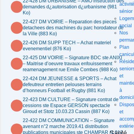
22-428 DM URBANISME – AMO instruction des
activit
demandes d¿autorisation d¿urbanisme (981
sénior
Ko)
Logem
22-427 DM VOIRIE – Reparation des pieces
social
detachees des machines du parc horodateur de
Nos
la Ville (883 Ko)
perma
22-426 DM SUPP TECH – Achat materiel
Plan
evenementiel (876 Ko)
canicu
22-425 DM VOIRIE – Signature BDC ste ANIXI
Résid
– Maitrise d’oeuvre travaux enfouissement
senior
reamenagement rue Emile Combes (988 Ko)
et
22-424 DM JEUNESSE & SPORTS – Achat
mainti
defeutreur entretien pelouses terrains
à
d’honneurs Football et Rugby (881 Ko)
domici
22-423 DM CULTURE – Signature contrat de
Disposi
cessions ste Espace GERSON spectacle
Giroud et Stotz 10.03.23 Cassin (887 Ko)
et
accom
22-422 DM COMMUNICATION – Signature
extérie
avenant n°2 marche 2019.41 distribution
Santé
publications municipales ste CHAMPAR (1 017