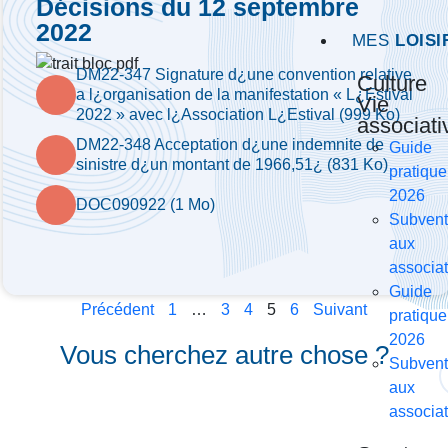
Décisions du 12 septembre
2022
MES
LOISI
DM22-347 Signature d¿une convention relative
Culture
a l¿organisation de la manifestation « L¿Estival
Vie
2022 » avec l¿Association L¿Estival (999 Ko)
associati
DM22-348 Acceptation d¿une indemnite de
Guide
sinistre d¿un montant de 1966,51¿ (831 Ko)
pratique
2026
DOC090922 (1 Mo)
Subvent
aux
associat
Guide
Précédent
1
…
3
4
5
6
Suivant
pratique
2026
Vous cherchez autre chose ?
Subvent
aux
associat