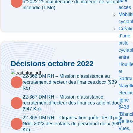
libre
n°2022-25 maintenance du materiel de securite
accès
incendie (1 Mo)
Mobilit
cyclab
Créati
d’une
piste
cyclab
entre
Décisions octobre 2022
Houill
et
22-366 DM RH – Mission d’assistance au
Sartrou
recrutement directeur des finances.docx (939
Navett
Ko)
électri
22-367 DM RH – Mission d’assistance
ligne
recrutement directeur des finances adjoint.docx
6438
(947 Ko)
(Blanc
22-368 DM RH – Organisation goûter festif pour
Belles
Noël 2022 des enfants du personnel.docx (980
Vues,
Ko)