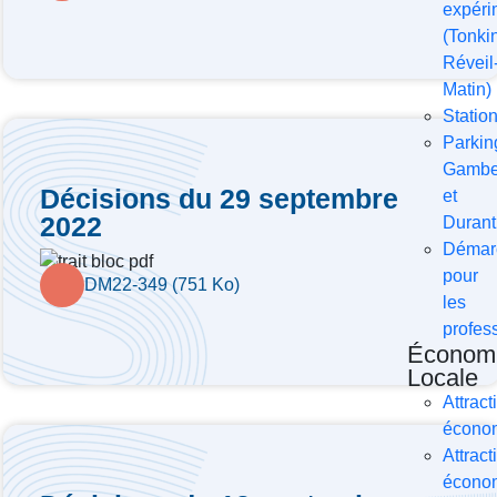
expéri
(Tonkin
Réveil
Matin)
Statio
Parkin
Gambe
Décisions du 29 septembre
et
2022
Durant
Démar
pour
DM22-349 (751 Ko)
les
profes
Économ
Locale
Attracti
écono
Attracti
écono