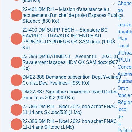
(908 Ko)
Charte
22-401 DM RH – Mission d’assistance au
de
recrutement d’un chef de projet Espaces Publics
la
SK.docx (830 Ko)
constr
22-400 DM SUPP TECH – Signature BC
durabl
SAVPRO – TRAVAUX INCENDIE AU
Plan
PARKING DARRIEUS OK SAM.docx (1 003
Local
Ko)
d’Urb
22-399 DM BATIMENT – Avenant 1 – 2021.31 –
(PLU)
Ravalement façades HDV OK SAM.docx (967
Concer
Ko)
Autori
DM22-388 Demande subvention Dept Yvelines
d’urba
Contrat Dev. Yvelines+ (939 Ko)
Droit
DM22-387 Signature convention manif Dictee
foncier
Pour Tous 2022 (909 Ko)
Règle
22-386 DM RH – Noel 2022 bon achat FNAC
local
11-14 ans SK.doc[58] (1 Mo)
de
22-386 DM RH – Noel 2022 bon achat FNAC
la
11-14 ans SK.doc (1 Mo)
Publici