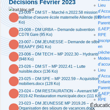
Décisions Février 2023
Lieu
d’Accu
23-009 – DM ST – Marché n.2022.58 mission
Enfant
maîtrise d’oeuvre école maternelle Allende (699
Ko)
Parent
(LAEP
23-008 – DM URBA – Demande subvention
CD78 Gare (95 Ko)
RPE
Inscrip
23-007 – DM JEUNESSE – Demande de subv
en
REAAPY (941 Ko)
crèche
23-006 – DM TECH – MP 2022.30 – Hydrants
Modes
(948 Ko)
d’accu
23-026 – DM ST – MP 2022.41 – Lutte
Lieu
nuisible.docx (136 Ko)
d’Accu
23-025 – DM SPE – MP 2022.59 – Acquisition
Enfant
mobiliers.docx (128 Ko)
Parent
23-024 – DM RESTAURATION – Avenant MP
(LAEP
2019.42 Restauration municipale.docx (111 Ko)
RPE
23-023 – DM JEUNESSE MP 2019.26 –
Éducati
Organisation des séjours de vacances.docx