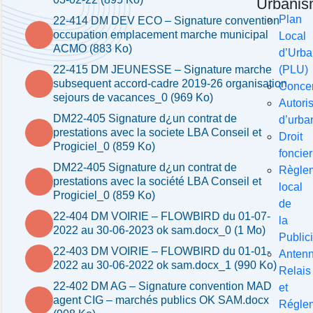
Urbani
Plan
22-414 DM DEV ECO – Signature convention
occupation emplacement marche municipal
Local
ACMO (883 Ko)
d’Urb
(PLU)
22-415 DM JEUNESSE – Signature marche
subsequent accord-cadre 2019-26 organisation
Concer
sejours de vacances_0 (969 Ko)
Autori
DM22-405 Signature d¿un contrat de
d’urba
prestations avec la societe LBA Conseil et
Droit
Progiciel_0 (859 Ko)
foncier
DM22-405 Signature d¿un contrat de
Règle
prestations avec la société LBA Conseil et
local
Progiciel_0 (859 Ko)
de
22-404 DM VOIRIE – FLOWBIRD du 01-07-
la
2022 au 30-06-2023 ok sam.docx_0 (1 Mo)
Publici
22-403 DM VOIRIE – FLOWBIRD du 01-01-
Anten
2022 au 30-06-2022 ok sam.docx_1 (990 Ko)
Relais
22-402 DM AG – Signature convention MAD
et
agent CIG – marchés publics OK SAM.docx
Réglem