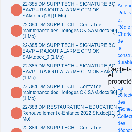
22-385 DM SUPP TECH – SIGNATURE BC
Anten
EAVP – RAJOUT ALARME CTM OK
Relais
SAM.docx[28] (1 Mo)
et
22-384 DM SUPP TECH – Contrat de
Réglem
maintenance des Horloges OK SAM.docx[90]_1
Charte
(1 Mo)
de
22-385 DM SUPP TECH – SIGNATURE BC
la
EAVP – RAJOUT ALARME CTM OK
constr
SAM.docx_0 (1 Mo)
durabl
22-385 DM SUPP TECH – SIGNATURE BC
Déchets
EAVP – RAJOUT ALARME CTM OK SAM.docx
et
(1 Mo)
propreté
22-384 DM SUPP TECH – Contrat de
La
maintenance des Horloges OK SAM.docx[90]_0
collect
(1 Mo)
des
22-383 DM RESTAURATION – EDUCATION –
déchet
Renouvellement e-Enfance 2022 SK.doc[11] (1
Collec
Mo)
des
22-384 DM SUPP TECH – Contrat de
déchet