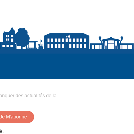
anquer des actualités de la
Je M'abonne
é .