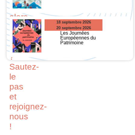
plaquettes
alors
18 septembre 2026
pourquoi
20 septembre 2026
Les Journées
pas
Européennes du
Patrimoine
vous
?
Sautez-
le
pas
et
rejoignez-
nous
!