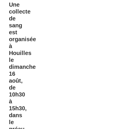
Une
collecte
de
sang
est
organisée
à
Houilles
le
dimanche
16
août,
de
10h30
à
15h30,
dans
le