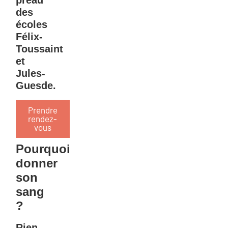
préau
des
écoles
Félix-
Toussaint
et
Jules-
Guesde.
Prendre
rendez-
vous
Pourquoi
donner
son
sang
?
Rien