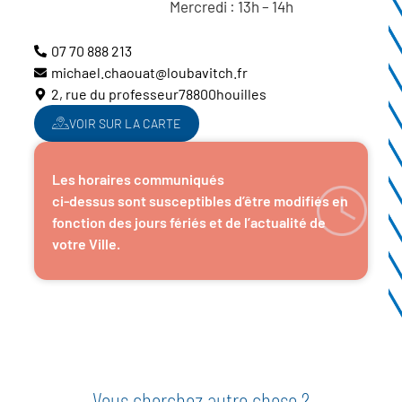
Mercredi : 13h – 14h
07 70 888 213
michael.chaouat@loubavitch.fr
2, rue du professeur
78800
houilles
VOIR SUR LA CARTE
Les horaires communiqués
ci-dessus sont susceptibles d’être modifiés en
fonction des jours fériés et de l’actualité de
votre Ville.
Vous cherchez autre chose ?