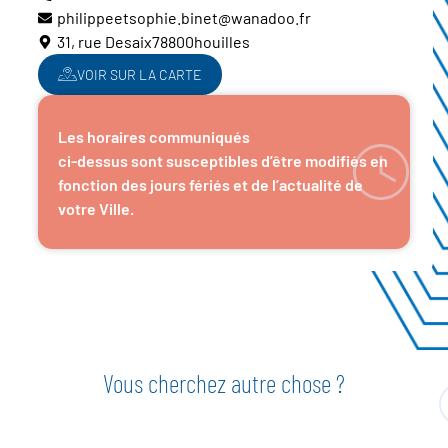
philippeetsophie.binet@wanadoo.fr
31, rue Desaix
78800
houilles
VOIR SUR LA CARTE
Les horaires communiqués
ci-dessus sont susceptibles d’être modifiés en
fonction des jours fériés et de l’actualité de
votre Ville.
Vous cherchez autre chose ?