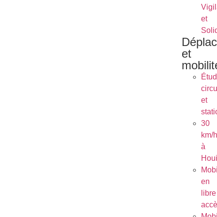
Vigi
et
Soli
Dépla
et
mobilit
Étu
circu
et
stat
30
km/
à
Houi
Mobi
en
libre
acc
Mobi