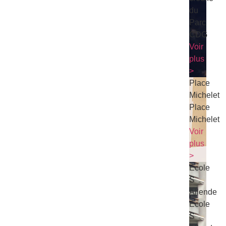
du
Parc
CDG
Voir
plus
>
Place
Michelet
Place
Michelet
Voir
plus
>
Ecole
S
Allende
Ecole
S