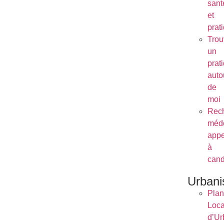
sant
et
prat
Trou
un
prat
auto
de
moi
Rec
méde
appe
à
cand
Urban
Plan
Loca
d’Ur