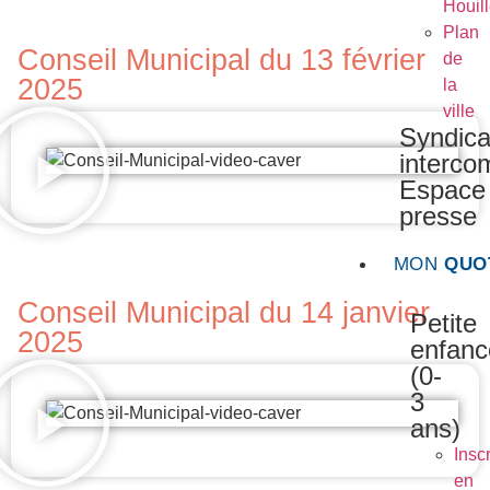
Houil
Plan
Conseil Municipal du 13 février
de
2025
la
ville
Syndica
interc
Espace
presse
MON
QUO
Conseil Municipal du 14 janvier
Petite
2025
enfanc
(0-
3
ans)
Inscr
en