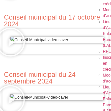
crèc
Mod
Conseil municipal du 17 octobre
d’ac
Lieu
2024
d’Ac
Enfa
Pare
(LA
RP
Inscr
en
crèc
Conseil municipal du 24
Mod
septembre 2024
d’ac
Lieu
d’Ac
Enfa
Pare
(LA