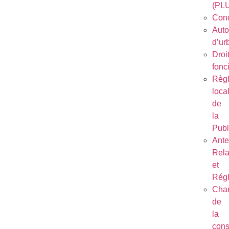
(PL
Conc
Auto
d’ur
Droi
fonc
Règ
loca
de
la
Publ
Ant
Rela
et
Régl
Char
de
la
cons