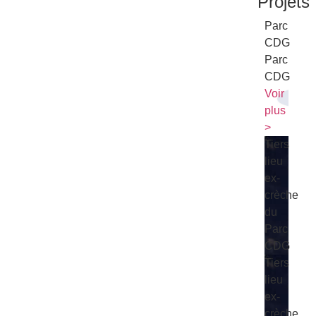
Projets
Parc
CDG
Parc
CDG
Voir
plus
>
Tiers
lieu
ex-
crèche
du
Parc
CDG
Tiers
lieu
ex-
crèche