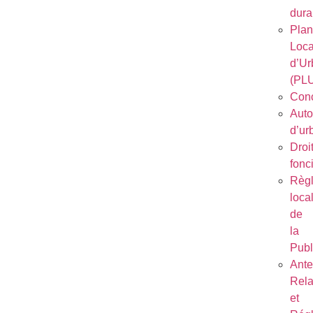
dura
Plan
Loca
d’Ur
(PL
Conc
Auto
d’ur
Droi
fonc
Règ
loca
de
la
Publ
Ant
Rela
et