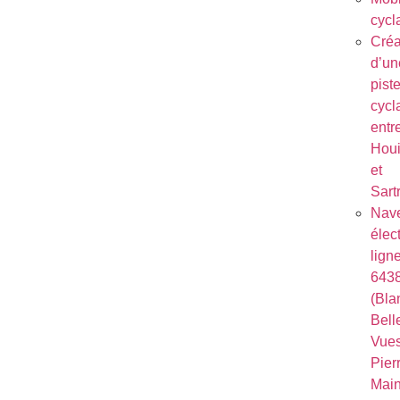
cycl
Créa
d’un
pist
cycl
entr
Houi
et
Sart
Nave
élec
lign
643
(Bla
Bell
Vues
Pierr
Mai