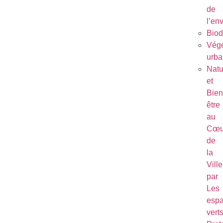
de
l’en
Biod
Végé
urba
Natu
et
Bien
être
au
Cœu
de
la
Ville
par
Les
esp
vert