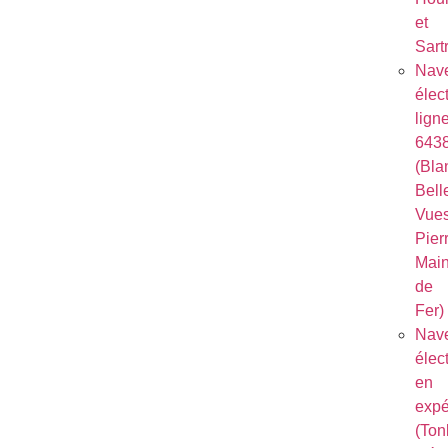
et
Sart
Nave
élec
lign
643
(Bla
Bell
Vues
Pierr
Mai
de
Fer)
Nave
élec
en
expé
(Ton