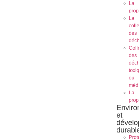
La
prop
La
coll
des
déch
Coll
des
déch
toxi
ou
méd
La
prop
Envir
et
dével
durabl
Prot