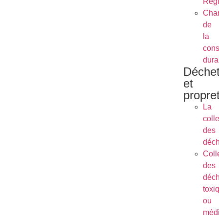
Régl
Char
de
la
cons
dura
Déche
et
propre
La
coll
des
déch
Coll
des
déch
toxi
ou
méd