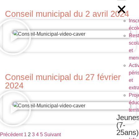
Conseil municipal du 2 avril 2024
Inscr
écol
Rest
scol
et
men
Activ
péri
Conseil municipal du 27 février
et
2024
extr
Proj
éduc
terri
Jeune
(7-
25ans)
Précédent
1
2
3
4
5
Suivant