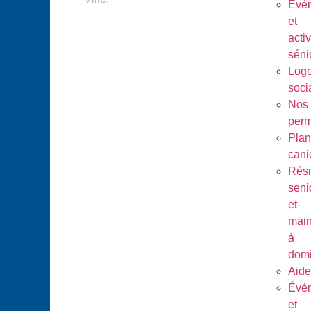
Évé
et
activ
séni
Log
soci
Nos
per
Plan
cani
Rés
seni
et
main
à
domi
Aide
Évé
et