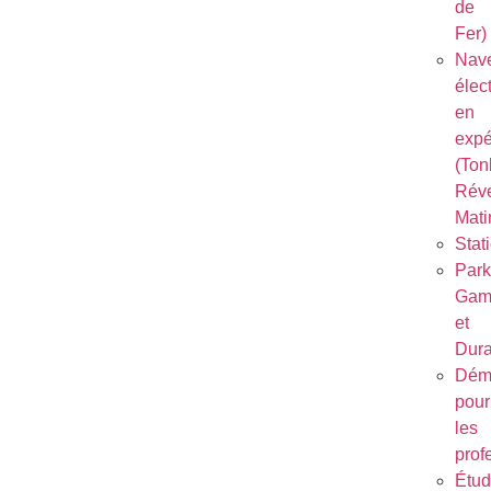
de
Fer)
Nave
élec
en
expé
(Ton
Réve
Mati
Stat
Park
Gam
et
Dura
Dém
pour
les
prof
Étu