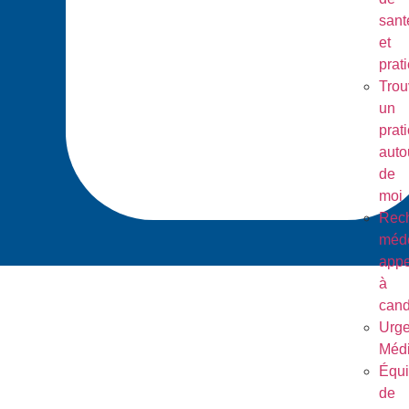
sant
et
prat
Trou
un
prat
auto
de
moi
Rec
méde
appe
à
cand
Urg
Médi
Équ
de