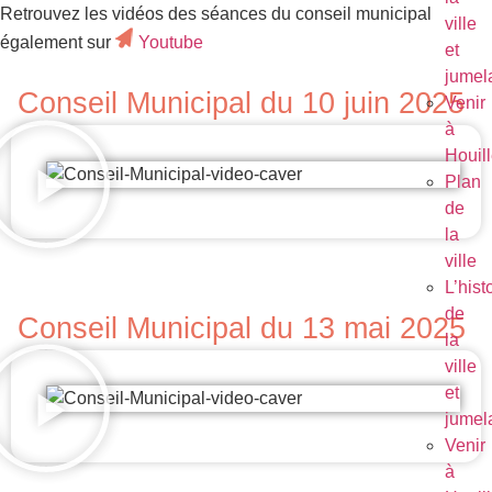
Retrouvez les vidéos des séances du conseil municipal
ville
également sur
Youtube
et
jumel
Conseil Municipal du 10 juin 2025
Venir
à
Houil
Plan
de
la
ville
L’hist
de
Conseil Municipal du 13 mai 2025
la
ville
et
jumel
Venir
à