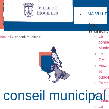
MA
VILLE
Démarches
Vie
Municip
Le
Accueil
»
conseil municipal
conse
Munic
Le
CMJ
Finan
et
budge
Partic
citoy
conseil municipal
Décis
munic
Le