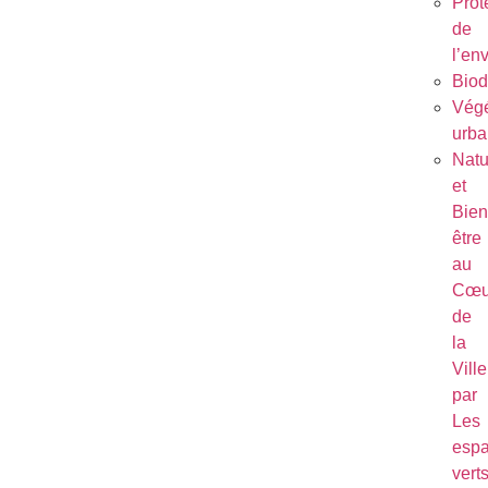
Prot
de
l’en
Biod
Végé
urba
Natu
et
Bien
être
au
Cœu
de
la
Ville
par
Les
esp
vert