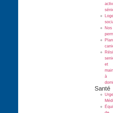
activ
séni
Log
soci
Nos
per
Plan
cani
Rés
seni
et
main
à
domi
Santé
Urg
Médi
Équ
de