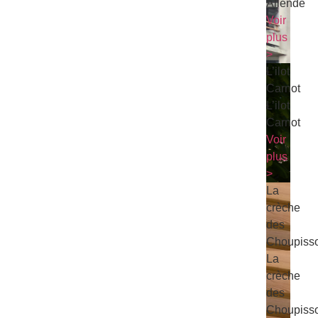
Allende
Voir
plus
>
L’ilot
Carnot
L’ilot
Carnot
Voir
plus
>
La
crèche
des
Choupiss
La
crèche
des
Choupiss