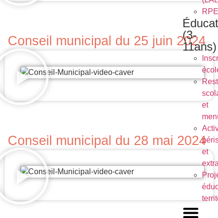
RP
Éducat
(3-
Conseil municipal du 25 juin 2024
11ans)
Inscr
écol
Rest
scol
et
men
Activ
Conseil municipal du 28 mai 2024
péri
et
extr
Proj
éduc
terri