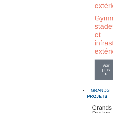
extér
Gymn
stade
et
infras
extér
Voir
plus
>
GRANDS
PROJETS
Grands