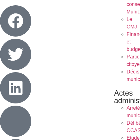
conse
Munic
Le
CMJ
Finan
et
budge
Partic
citoy
Décis
munic
Actes
administ
Arrêt
munic
Délib
CCA
Etude