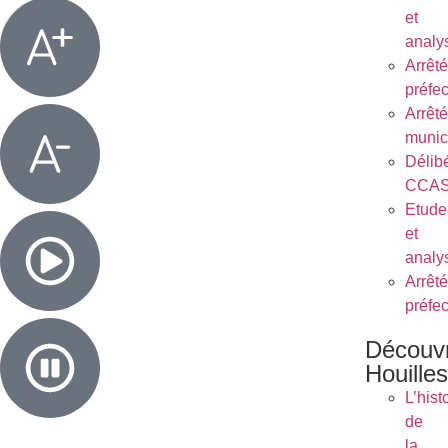
et
analy
Arrêt
préfe
Arrêt
munic
Délib
CCA
Etude
et
analy
Arrêt
préfe
Découvr
Houilles
L’hist
de
la