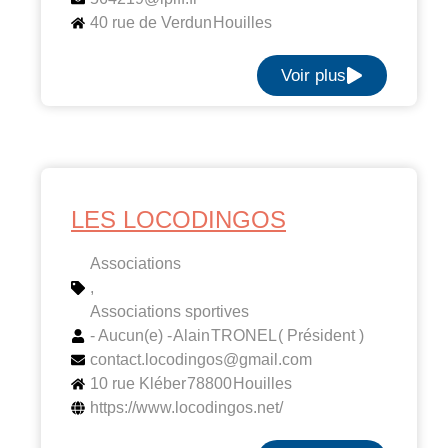
40 rue de Verdun
Houilles
Voir plus
LES LOCODINGOS
Associations
,
Associations sportives
- Aucun(e) -
Alain
TRONEL
( Président )
contact.locodingos@gmail.com
10 rue Kléber
78800
Houilles
https://www.locodingos.net/