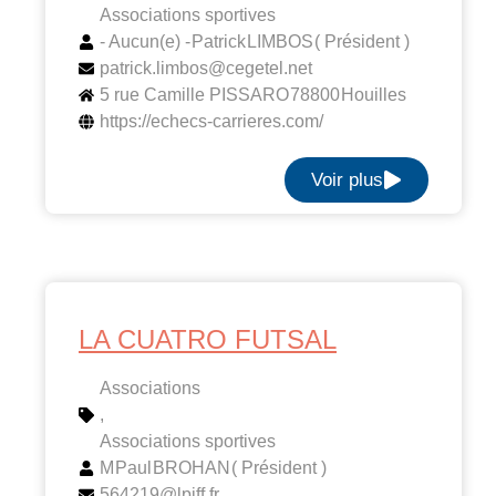
Associations sportives
- Aucun(e) -
Patrick
LIMBOS
( Président )
patrick.limbos@cegetel.net
5 rue Camille PISSARO
78800
Houilles
https://echecs-carrieres.com/
Voir plus
LA CUATRO FUTSAL
Associations
,
Associations sportives
M
Paul
BROHAN
( Président )
564219@lpiff.fr