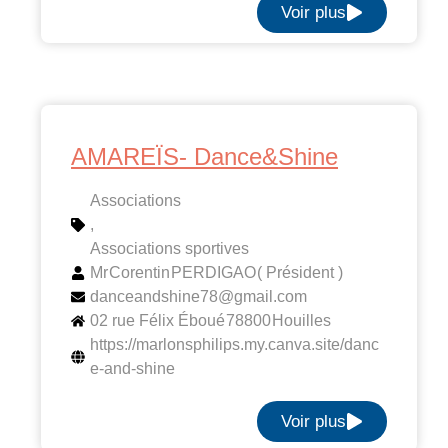
Voir plus
AMAREÏS- Dance&Shine
Associations
,
Associations sportives
Mr
Corentin
PERDIGAO
( Président )
danceandshine78@gmail.com
02 rue Félix Éboué
78800
Houilles
https://marlonsphilips.my.canva.site/danc
e-and-shine
Voir plus