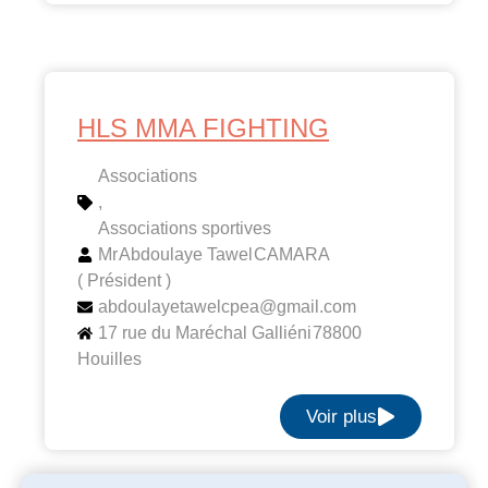
HLS MMA FIGHTING
Associations
,
Associations sportives
Mr
Abdoulaye Tawel
CAMARA
( Président )
abdoulayetawelcpea@gmail.com
17 rue du Maréchal Galliéni
78800
Houilles
Voir plus