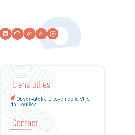
Choupiss
Voir plus >
Liens utiles
Square Geo
Observatoire Citoyen de la Ville
de Houilles
Brasse
Contact
Voir plus >