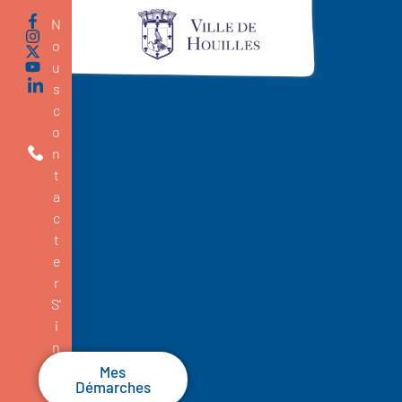
N
o
u
s
c
o
n
t
a
c
t
e
r
S'
i
n
s
Mes
Démarches
c