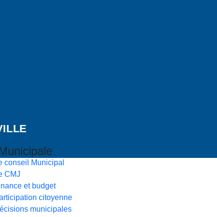
VILLE
Municipale
e conseil Municipal
e CMJ
inance et budget
articipation citoyenne
écisions municipales