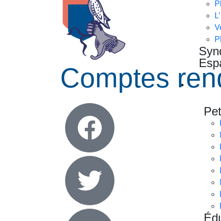
P
L
V
P
Syn
Esp
Comptes rend
MO
Pet
Édu