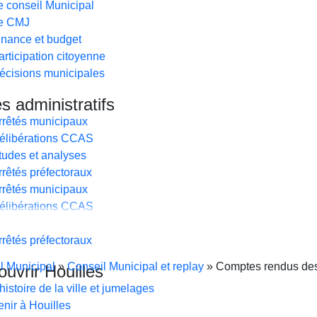
e conseil Municipal
e CMJ
inance et budget
articipation citoyenne
écisions municipales
s administratifs
rrêtés municipaux
élibérations CCAS
tudes et analyses
rrêtés préfectoraux
rrêtés municipaux
élibérations CCAS
tudes et analyses
rrêtés préfectoraux
l Municipal
»
Conseil Municipal et replay
»
Comptes rendus des
uvrir Houilles
’histoire de la ville et jumelages
enir à Houilles