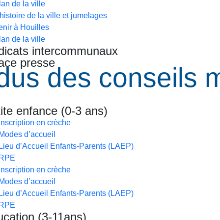
lan de la ville
’histoire de la ville et jumelages
enir à Houilles
lan de la ville
dicats intercommunaux
ace presse
us des conseils 
N
QUOTIDIEN
ite enfance (0-3 ans)
Inscription en crèche
Modes d’accueil
Lieu d’Accueil Enfants-Parents (LAEP)
RPE
Inscription en crèche
Modes d’accueil
Lieu d’Accueil Enfants-Parents (LAEP)
RPE
cation (3-11ans)