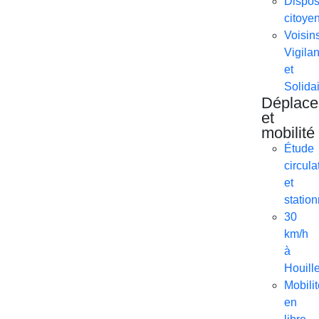
Disposi
citoye
Voisin
Vigilan
et
Solida
Déplac
et
mobilité
Étude
circula
et
statio
30
km/h
à
Houill
Mobili
en