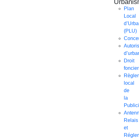
Urbani
Plan
Local
d’Urb
(PLU)
Concer
Autori
d’urba
Droit
foncier
Règle
local
de
la
Publici
Anten
Relais
et
Réglem