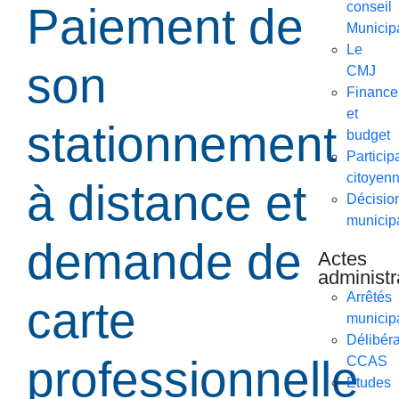
Paiement de
conseil
Municip
Le
son
CMJ
Finance
et
stationnement
budget
Particip
citoyen
à distance et
Décisio
municip
demande de
Actes
administr
Arrêtés
carte
municip
Délibéra
professionnelle
CCAS
Etudes