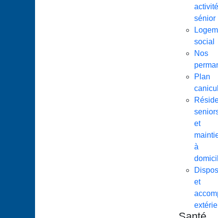
activit
sénior
Logem
social
Nos
perma
Plan
canicu
Résid
senior
et
mainti
à
domici
Disposi
et
accom
extérie
Santé