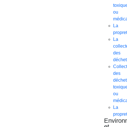
toxiqu
ou
médic
La
propre
La
collect
des
déchet
Collec
des
déchet
toxiqu
ou
médic
La
propre
Environ
et