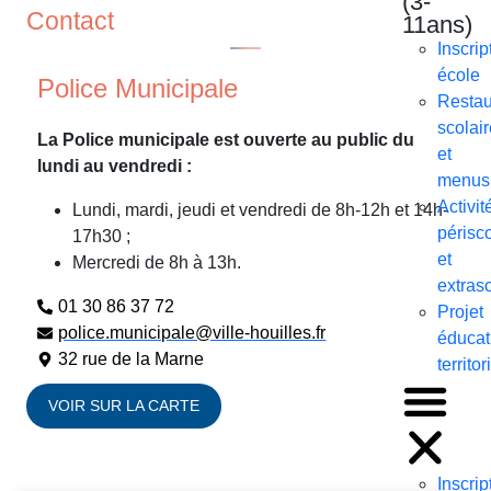
(3-
Contact
11ans)
Inscrip
école
Police Municipale
Restau
scolair
La Police municipale est ouverte au public du
et
lundi au vendredi :
menus
Activit
Lundi, mardi, jeudi et vendredi de 8h-12h et 14h-
périsco
17h30 ;
et
Mercredi de 8h à 13h.
extras
01 30 86 37 72
Projet
police.municipale@ville-houilles.fr
éducati
32 rue de la Marne
territor
VOIR SUR LA CARTE
Inscrip