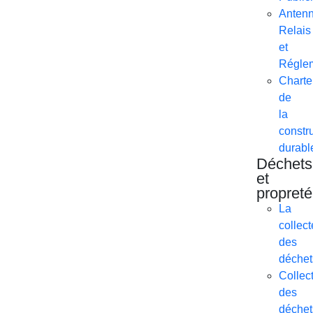
Anten
Relais
et
Réglem
Charte
de
la
constr
durabl
Déchets
et
propreté
La
collect
des
déchet
Collec
des
déchet