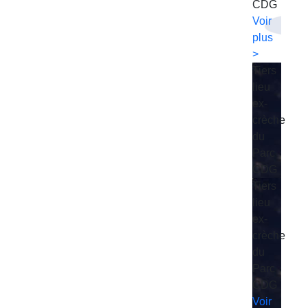
CDG
Voir
plus
>
Tiers
lieu
ex-
crèche
du
Parc
CDG
Tiers
lieu
ex-
crèche
du
Parc
CDG
Voir