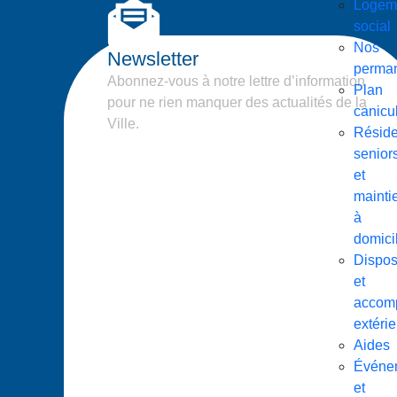
Logem
social
Nos
Newsletter
perma
Abonnez-vous à notre lettre d’information
Plan
pour ne rien manquer des actualités de la
canicu
Ville.
Résid
senior
et
mainti
à
domici
Disposi
et
accom
extérie
Aides
Événe
et