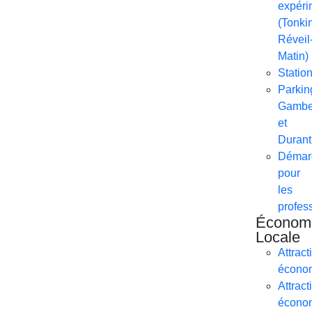
expéri
(Tonkin
Réveil
Matin)
Statio
Parkin
Gambe
et
Durant
Démar
pour
les
profes
Économ
Locale
Attracti
écono
Attracti
écono