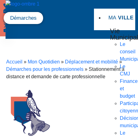
MA
VILLE
Démarches
Vie
Municipa
Le
conseil
Municip
Accueil
»
Mon Quotidien
»
Déplacement et mobilité
»
Le
Démarches pour les professionnels
»
Stationnement à
CMJ
distance et demande de carte professionnelle
Finance
et
budget
Particip
citoyen
Décisio
municip
Le