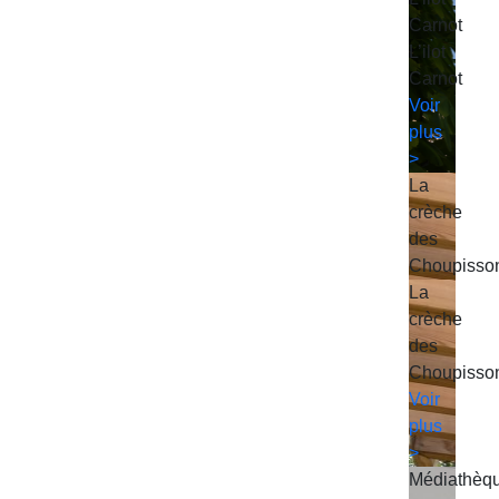
Carnot
L’ilot
Carnot
Voir
plus
>
La
crèche
des
Choupisso
La
crèche
des
Choupisso
Voir
plus
>
Médiathèq