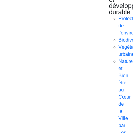
dévelop
durable
Protec
de
l’envi
Biodive
Végéta
urbain
Nature
et
Bien-
être
au
Cœur
de
la
Ville
par
Les