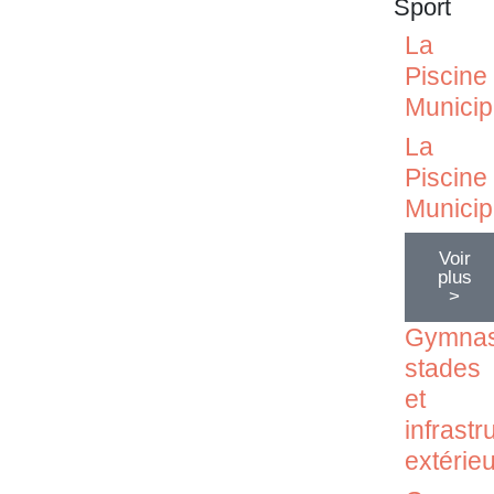
Sport
La
Piscine
Municip
La
Piscine
Municip
Voir
plus
>
Gymnas
stades
et
infrastr
extérie