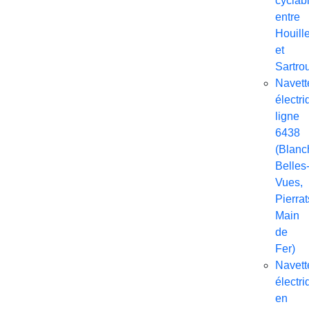
cyclab
entre
Houill
et
Sartrou
Navett
électri
ligne
6438
(Blanc
Belles
Vues,
Pierrat
Main
de
Fer)
Navett
électri
en