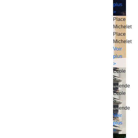
plus
>
Place
Michelet
Place
Michelet
Voir
plus
>
Ecole
S
Allende
Ecole
S
Allende
Voir
plus
>
L’ilot