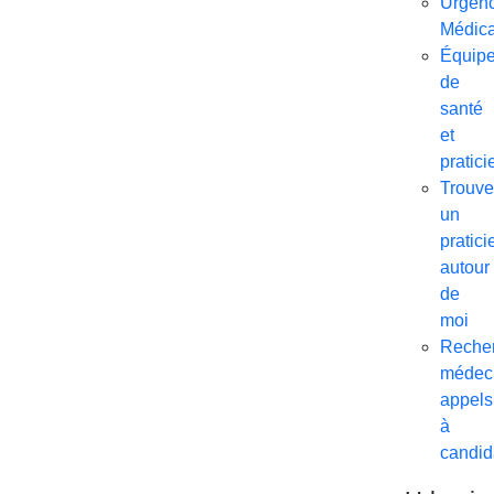
Urgen
Médica
Équip
de
santé
et
pratici
Trouve
un
pratici
autour
de
moi
Reche
médeci
appels
à
candid