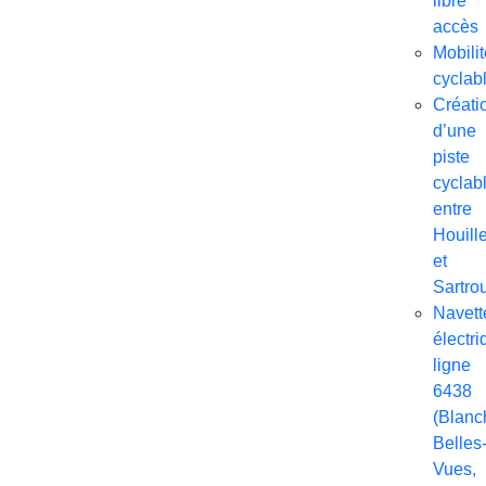
libre
accès
Mobilit
cyclab
Créati
d’une
piste
cyclab
entre
Houill
et
Sartrou
Navett
électri
ligne
6438
(Blanc
Belles
Vues,