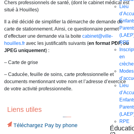
Chers professionnels de santé,
(dont le cabinet médical est
Lieu
situé à Houilles)
d’Accu
Enfant
Il a été décidé de simplifier la démarche de demande de
Parent
carte de stationnement. Ainsi, ce questionnaire permet
(LAEP
d’effectuer une demande via la boite
cabinet@ville-
RPE
houilles.fr
avec les justificatifs suivants (
en format PDF, ou
Inscrip
JPEG uniquement
) :
en
– Carte de grise
crèche
Modes
– Caducée, feuille de soins, carte professionnelle et
d’accu
documents mentionnant votre nom et l’adresse d’exercice
Lieu
de votre activité professionnelle.
d’Accu
Enfant
Parent
Liens utiles
(LAEP
RPE
Téléchargez Pay by phone
Éducati