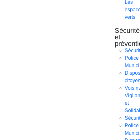
Les
espac
verts
Sécurité
et
préventi
Sécuri
Police
Munici
Disposi
citoye
Voisin
Vigilan
et
Solida
Sécuri
Police
Munici