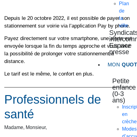
Plan
de
Depuis le 20 octobre 2022, il est possible de payer son
la
stationnement sur voirie via l’application Pay by phone.
ville
Syndicat
interco
Payez directement sur votre smartphone, une alerte est
Espace
envoyée lorsque la fin du temps approche et vous avez
presse
la possibilité de prolonger votre stationnement à
distance.
MON
QUOT
Le tarif est le même, le confort en plus.
Petite
enfance
(0-3
Professionnels de
ans)
Inscrip
santé
en
crèche
Madame, Monsieur,
Modes
d’accu