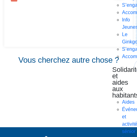
S’enga
Accom
Info
Jeune
Le
Ginkg
S’enga
Accom
Vous cherchez autre chose ?
Solidari
et
aides
aux
habitant
Aides
Événe
et
activit
sénior