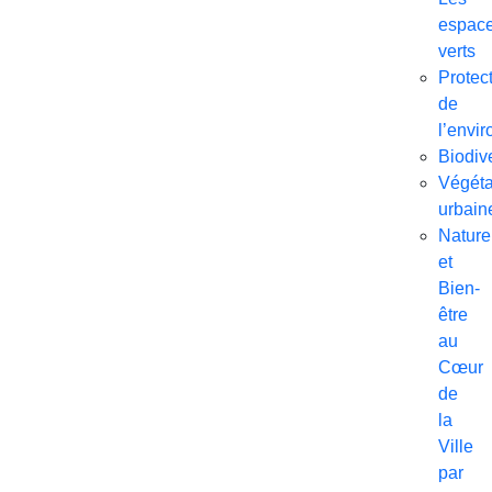
espac
verts
Protec
de
l’envi
Biodive
Végéta
urbain
Nature
et
Bien-
être
au
Cœur
de
la
Ville
par