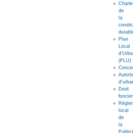
Charte
de
la
constr
durabl
Plan
Local
d’Urb
(PLU)
Concer
Autori
d’urba
Droit
foncier
Règle
local
de
la
Publici