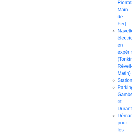
Pierrat
Main
de
Fer)
Navett
électri
en
expéri
(Tonkin
Réveil
Matin)
Statio
Parkin
Gambe
et
Durant
Démar
pour
les