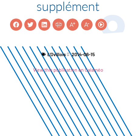
supplément
L'Ovillois
2014-06-15
View this publication on Calaméo