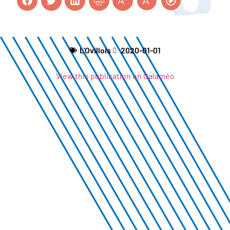
L'Ovillois
2020-01-01
View this publication on Calaméo