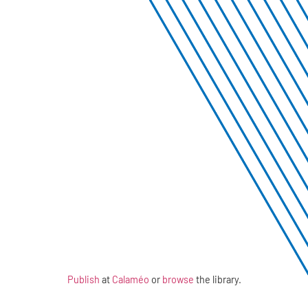
Publish
at
Calaméo
or
browse
the library.