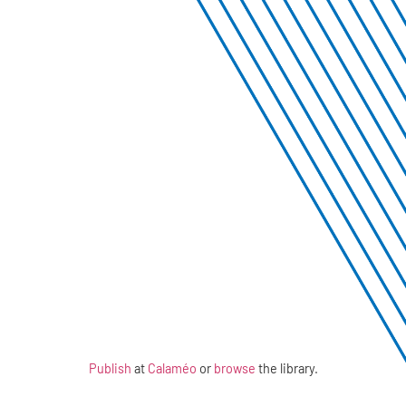
Publish
at
Calaméo
or
browse
the library.