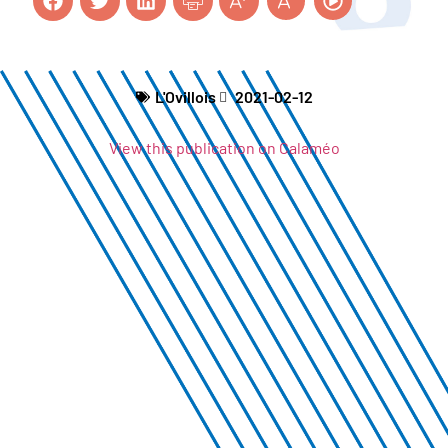
L'Ovillois
2021-02-12
View this publication on Calaméo