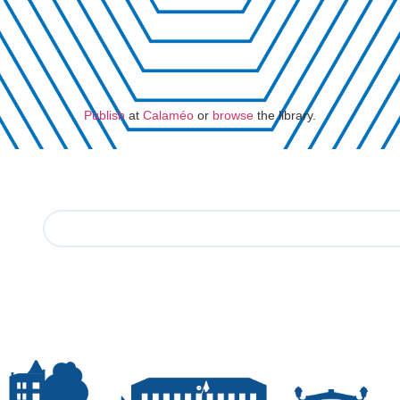
Publish
at
Calaméo
or
browse
the library.