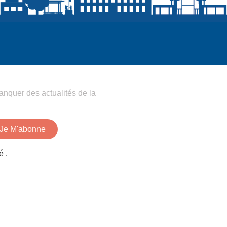
anquer des actualités de la
Je M'abonne
é .