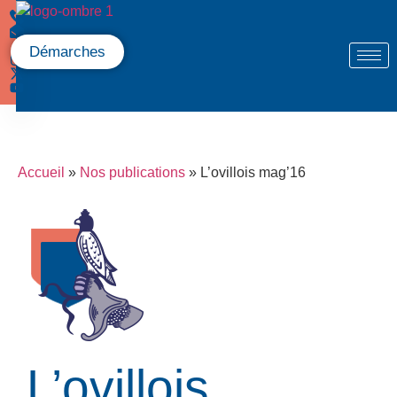
Démarches
Accueil
»
Nos publications
»
L’ovillois mag’16
L’ovillois