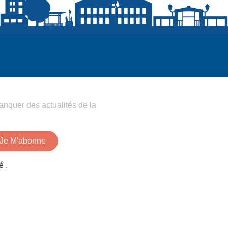
anquer des actualités de la
Je M'abonne
é .