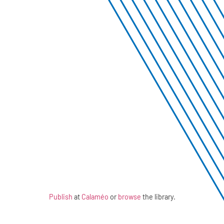
Publish
at
Calaméo
or
browse
the library.