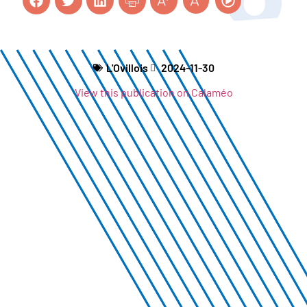
L'Ovillois
2024-11-30
View this publication on Calaméo