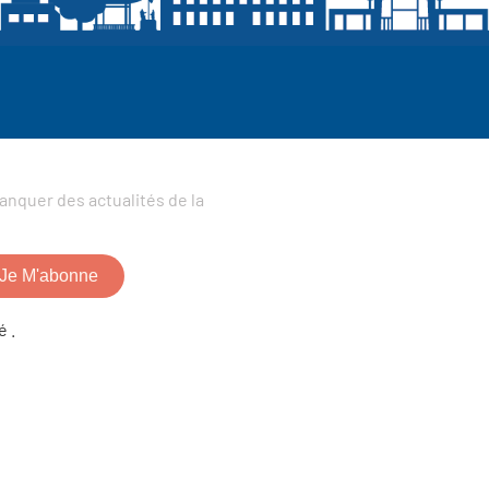
anquer des actualités de la
Je M'abonne
é .