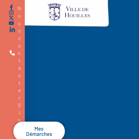
N
o
u
s
c
o
n
t
a
c
t
e
r
S'
i
n
s
Mes
Démarches
c