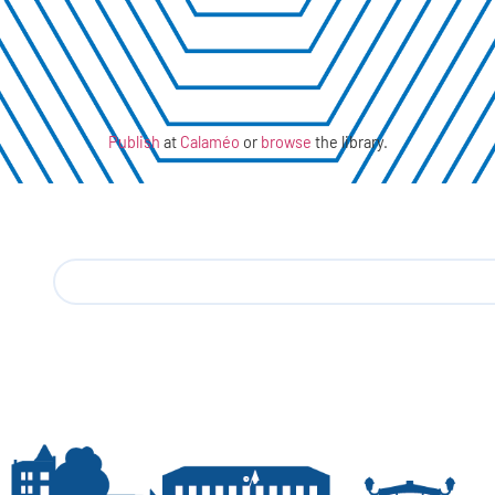
Publish
at
Calaméo
or
browse
the library.