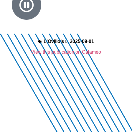
L'Ovillois
2025-09-01
View this publication on Calaméo