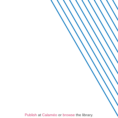
Publish
at
Calaméo
or
browse
the library.