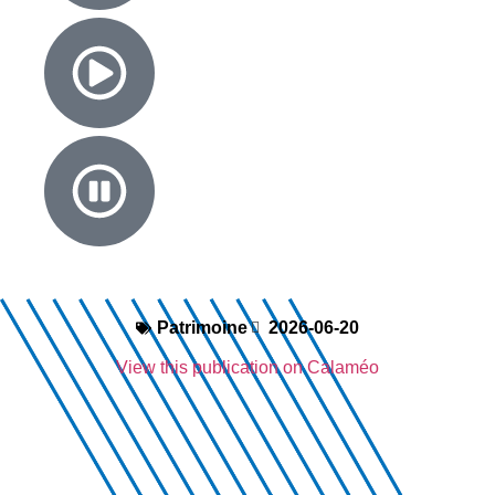
Patrimoine
2026-06-20
View this publication on Calaméo