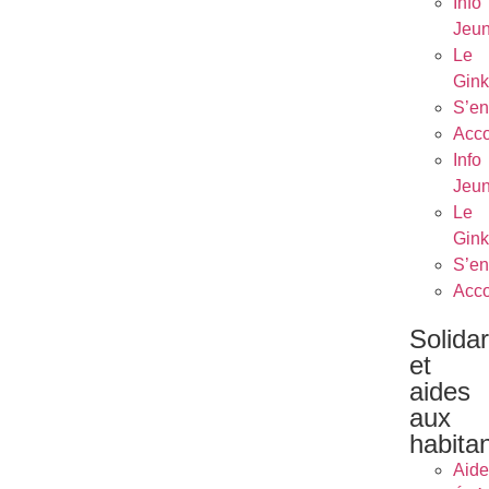
Info
Jeu
Le
Gin
S’en
Acc
Info
Jeu
Le
Gin
S’en
Acc
Solidar
et
aides
aux
habita
Aide