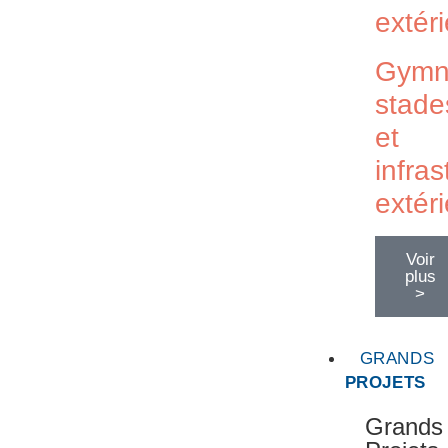
extér
Gymn
stade
et
infras
extér
Voir
plus
>
GRANDS
PROJETS
Grands