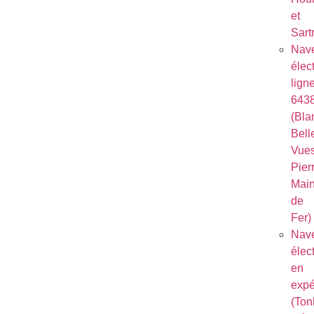
et
Sart
Nave
élec
lign
643
(Bla
Bell
Vues
Pierr
Mai
de
Fer)
Nave
élec
en
expé
(Ton