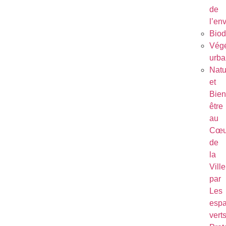
de
l’en
Biod
Végé
urba
Natu
et
Bien
être
au
Cœu
de
la
Ville
par
Les
esp
vert