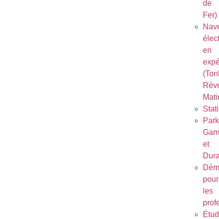
de
Fer)
Nave
élec
en
expé
(Ton
Réve
Mati
Stat
Park
Gam
et
Dura
Dém
pour
les
prof
Étu