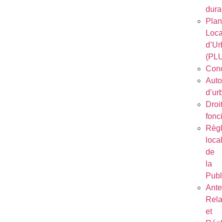
dura
Plan
Loca
d’Ur
(PL
Conc
Auto
d’ur
Droi
fonc
Règ
loca
de
la
Publ
Ant
Rela
et