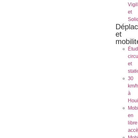
Vigi
et
Soli
Dépla
et
mobilit
Étu
circu
et
stat
30
km/
à
Houi
Mobi
en
libre
acc
Mobi