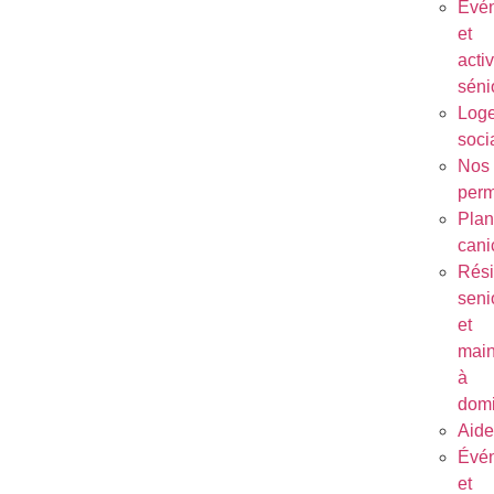
Évé
et
activ
séni
Log
soci
Nos
per
Plan
cani
Rés
seni
et
main
à
domi
Aide
Évé
et