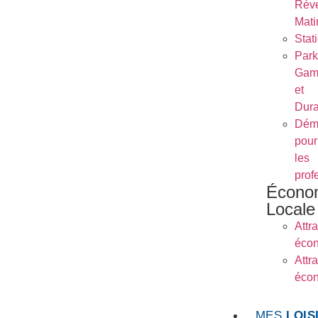
Réve
Mati
Stat
Park
Gam
et
Dura
Dém
pour
les
prof
Écono
Locale
Attra
éco
Attra
éco
MES
LOIS