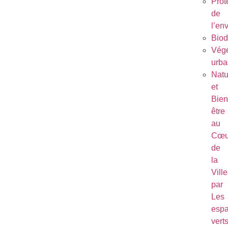
Prot
de
l’en
Biod
Végé
urba
Natu
et
Bien
être
au
Cœu
de
la
Ville
par
Les
esp
vert