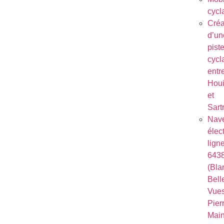
cycl
Créa
d’un
pist
cycl
entr
Houi
et
Sart
Nave
élec
lign
643
(Bla
Bell
Vues
Pierr
Mai