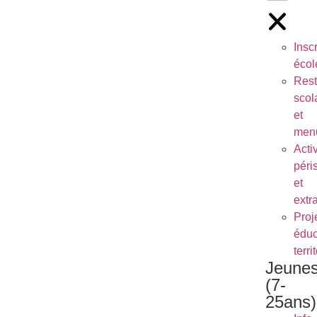
Inscr
écol
Rest
scol
et
men
Activ
péri
et
extr
Proj
éduc
terri
Jeune
(7-
25ans)