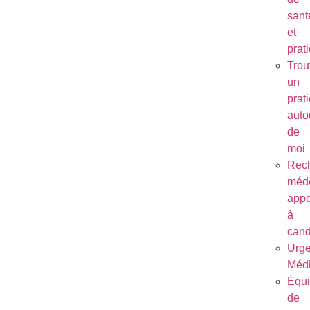
sant
et
prat
Trou
un
prat
auto
de
moi
Rec
méde
appe
à
cand
Urg
Médi
Équ
de