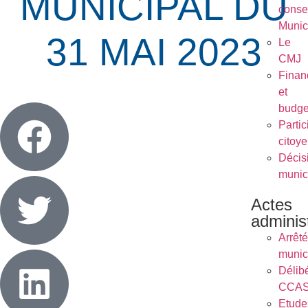
MUNICIPAL DU
conse
Munic
31 MAI 2023
Le
CMJ
Finan
et
budge
Partic
citoy
Décis
munic
Actes
administ
Arrêt
munic
Délib
CCA
Etude