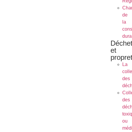
Régl
Char
de
la
cons
dura
Déche
et
propre
La
coll
des
déch
Coll
des
déch
toxi
ou
méd