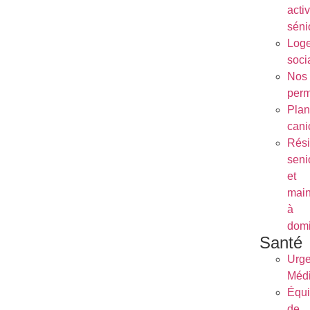
activ
séni
Log
soci
Nos
per
Plan
cani
Rés
seni
et
main
à
domi
Santé
Urg
Médi
Équ
de