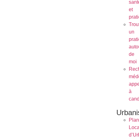
sant
et
prat
Trou
un
prat
auto
de
moi
Rec
méde
appe
à
cand
Urban
Plan
Loca
d’Ur