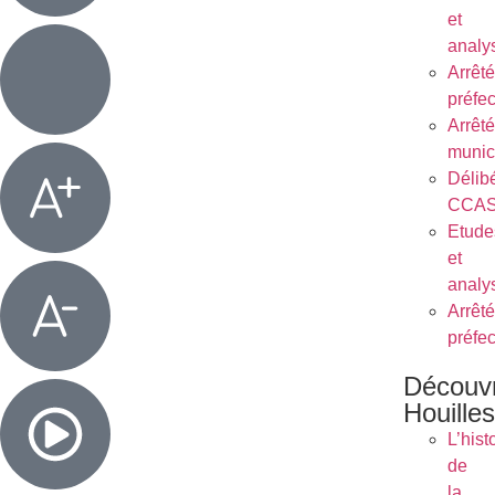
et
analy
Arrêt
préfe
Arrêt
munic
Délib
CCA
Etude
et
analy
Arrêt
préfe
Découvr
Houilles
L’hist
de
la