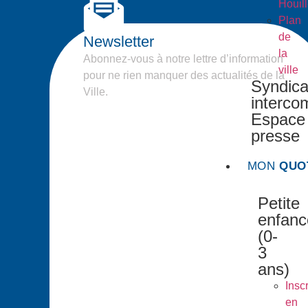
Houil
Plan
de
Newsletter
la
Abonnez-vous à notre lettre d’information
ville
pour ne rien manquer des actualités de la
Syndica
Ville.
interc
Espace
presse
MON
QUO
Petite
enfanc
(0-
3
ans)
Inscr
en