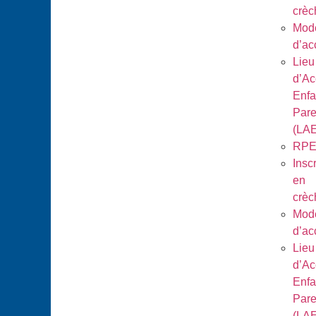
crèc
Mod
d’ac
Lieu
d’Ac
Enfa
Pare
(LA
RP
Inscr
en
crèc
Mod
d’ac
Lieu
d’Ac
Enfa
Pare
(LA