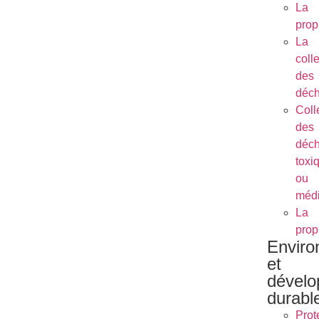
La
prop
La
coll
des
déch
Coll
des
déch
toxi
ou
méd
La
prop
Envir
et
dével
durabl
Prot