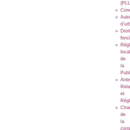
(PL
Conc
Auto
d’ur
Droi
fonc
Règ
loca
de
la
Publ
Ant
Rela
et
Régl
Char
de
la
cons