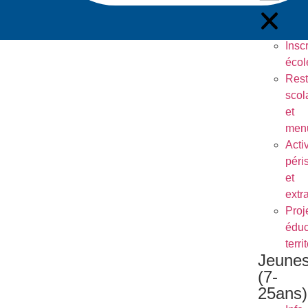
Inscr
écol
Rest
scol
et
men
Activ
péri
et
extr
Proj
éduc
terri
Jeune
(7-
25ans)