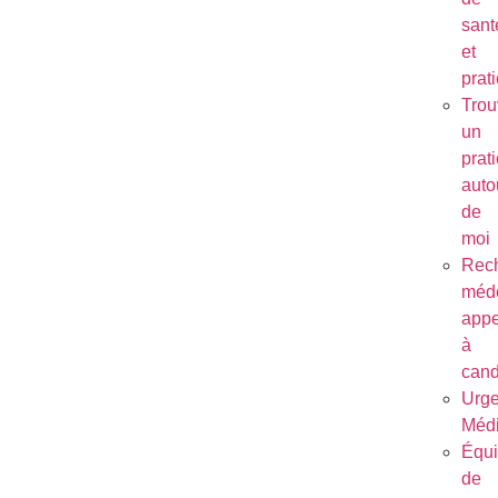
sant
et
prat
Trou
un
prat
auto
de
moi
Rec
méde
appe
à
cand
Urg
Médi
Équ
de