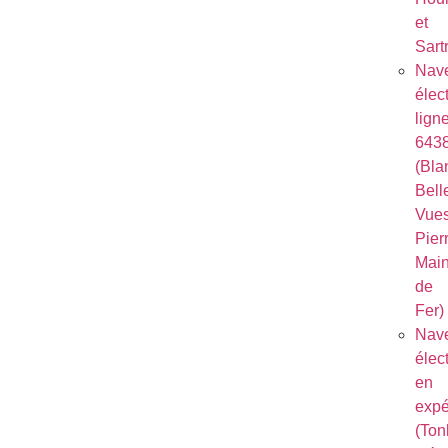
et
Sart
Nave
élec
lign
643
(Bla
Bell
Vues
Pierr
Mai
de
Fer)
Nave
élec
en
expé
(Ton