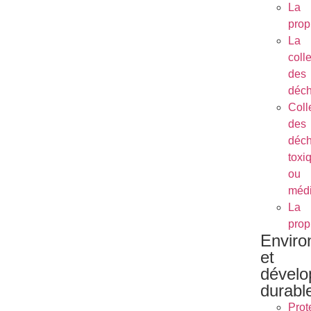
La
prop
La
coll
des
déch
Coll
des
déch
toxi
ou
méd
La
prop
Envir
et
dével
durabl
Prot