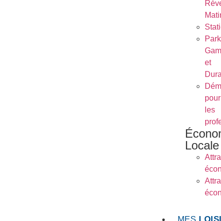
Réve
Mati
Stat
Park
Gam
et
Dura
Dém
pour
les
prof
Écono
Locale
Attra
éco
Attra
éco
MES
LOIS