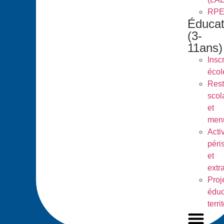
RP
Éducat
(3-
11ans)
Inscr
écol
Rest
scol
et
men
Activ
péri
et
extr
Proj
éduc
terri