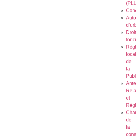
(PL
Conc
Auto
d’ur
Droi
fonc
Règ
loca
de
la
Publ
Ant
Rela
et
Régl
Char
de
la
cons