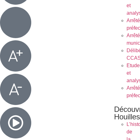
et
analy
Arrêt
préfe
Arrêt
munic
Délib
CCA
Etude
et
analy
Arrêt
préfe
Découvr
Houilles
L’hist
de
la