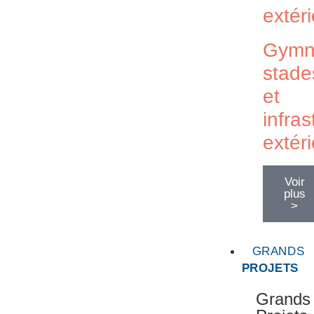
extér
Gymn
stade
et
infras
extér
Voir
plus
>
GRANDS
PROJETS
Grands