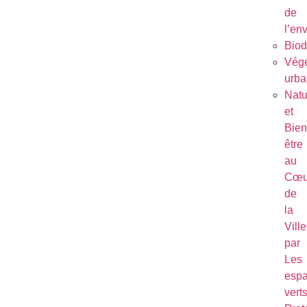
de
l’en
Biod
Végé
urba
Natu
et
Bien
être
au
Cœu
de
la
Ville
par
Les
esp
vert