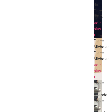
du
Parc
CDG
Voir
plus
>
Place
Michelet
Place
Michelet
Voir
plus
>
Ecole
S
Allende
Ecole
S