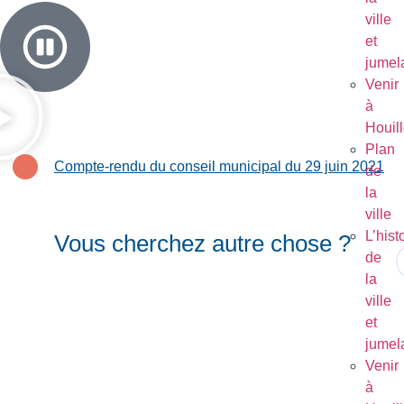
ville
et
jumel
Venir
à
Houil
Plan
Compte-rendu du conseil municipal du 29 juin 2021
de
la
ville
L’hist
Vous cherchez autre chose ?
de
la
ville
et
jumel
Venir
à