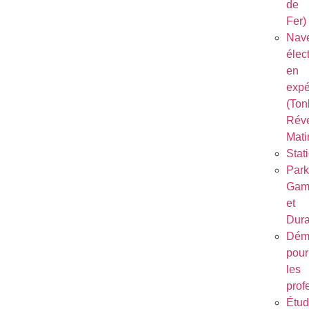
de
Fer)
Nave
élec
en
expé
(Ton
Réve
Mati
Stat
Park
Gam
et
Dura
Dém
pour
les
prof
Étu