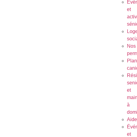
Évé
et
activ
séni
Log
soci
Nos
per
Plan
cani
Rés
seni
et
main
à
domi
Aide
Évé
et