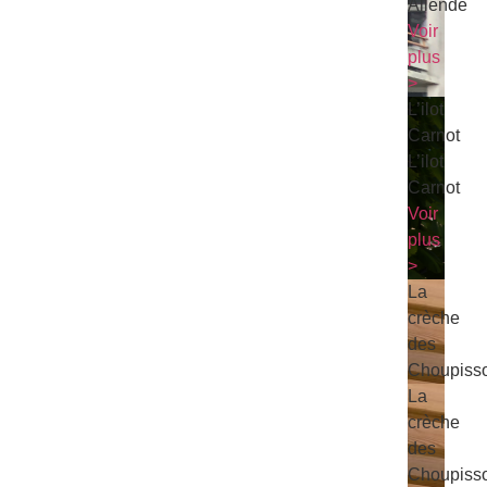
Allende
Voir
plus
>
L’ilot
Carnot
L’ilot
Carnot
Voir
plus
>
La
crèche
des
Choupiss
La
crèche
des
Choupiss