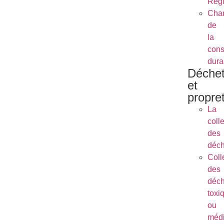
Régl
Char
de
la
cons
dura
Déche
et
propre
La
coll
des
déch
Coll
des
déch
toxi
ou
méd