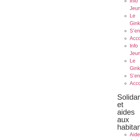
Info
Jeu
Le
Gin
S’en
Acc
Info
Jeu
Le
Gin
S’en
Acc
Solidar
et
aides
aux
habita
Aide