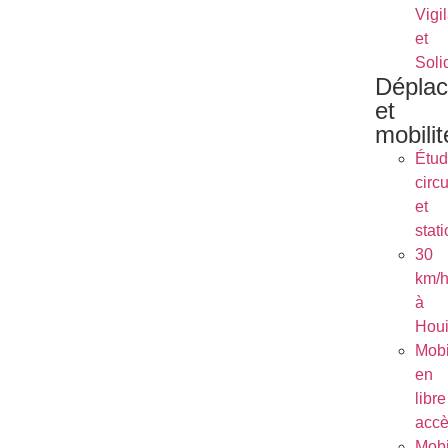
Vigi
et
Soli
Dépla
et
mobilit
Étu
circu
et
stat
30
km/
à
Houi
Mobi
en
libre
acc
Mobi