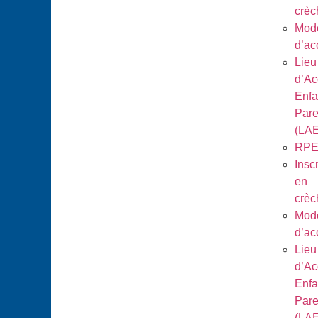
crèc
Mod
d’ac
Lieu
d’Ac
Enfa
Pare
(LA
RP
Inscr
en
crèc
Mod
d’ac
Lieu
d’Ac
Enfa
Pare
(LA