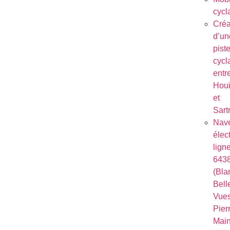
cycl
Créa
d’un
pist
cycl
entr
Houi
et
Sart
Nave
élec
lign
643
(Bla
Bell
Vues
Pierr
Mai