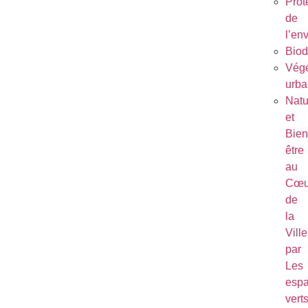
Prot
de
l’en
Biod
Végé
urba
Natu
et
Bien
être
au
Cœu
de
la
Ville
par
Les
esp
vert