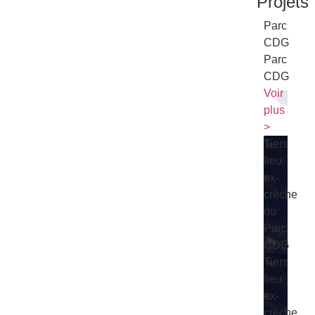
Projets
Parc
CDG
Parc
CDG
Voir
plus
>
Tiers
lieu
ex-
crèche
du
Parc
CDG
Tiers
lieu
ex-
crèche