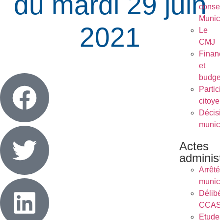
du mardi 29 juin
conse
Munic
2021
Le
CMJ
Finan
et
budge
Partic
citoy
Décis
munic
Actes
administ
Arrêt
munic
Délib
CCA
Etude