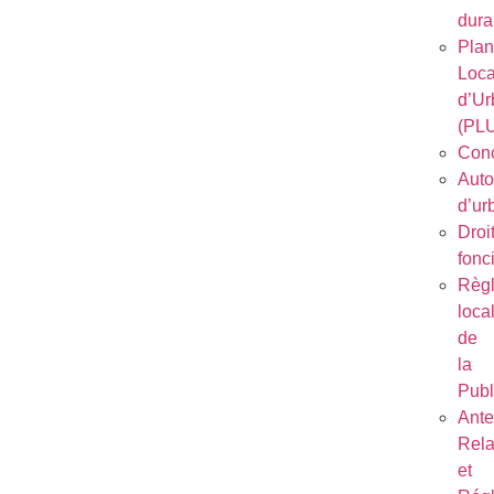
dura
Plan
Loca
d’Ur
(PL
Conc
Auto
d’ur
Droi
fonc
Règ
loca
de
la
Publ
Ant
Rela
et