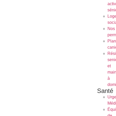
activ
séni
Log
soci
Nos
per
Plan
cani
Rés
seni
et
main
à
domi
Santé
Urg
Médi
Équ
de