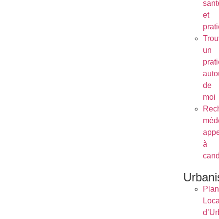
sant
et
prat
Trou
un
prat
auto
de
moi
Rec
méde
appe
à
cand
Urban
Plan
Loca
d’Ur