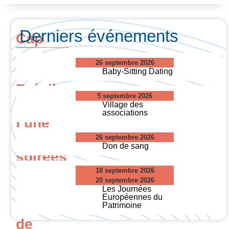
Derniers événements
Cap
sur
26 septembre 2026
le
Baby-Sitting Dating
Brésil
5 septembre 2026
pour
Village des
associations
l’une
des
26 septembre 2026
Don de sang
soirées
les
18 septembre 2026
20 septembre 2026
plus
Les Journées
Européennes du
attendues
Patrimoine
de