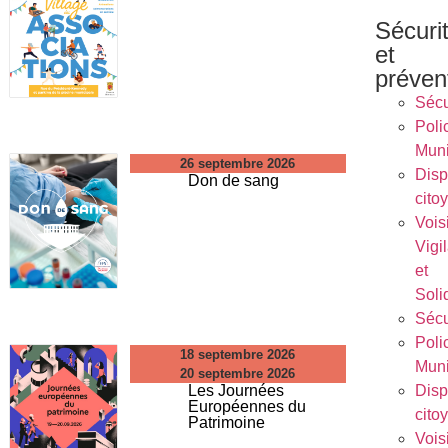
Sécuri
et
préven
Sécu
Poli
Muni
26 septembre 2026
Dispo
Don de sang
cito
Vois
Vigi
et
Soli
Sécu
Poli
18 septembre 2026
Muni
20 septembre 2026
Dispo
Les Journées
Européennes du
cito
Patrimoine
Vois