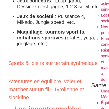
Jeux collectifs
: Loup garou,
activ
Dessinez c’est gagné, 1.2.3 soleil, etc.
séni
Log
Jeux de société
: Puissance 4,
soci
Mikado, Jungle speed, etc.
Nos
Maquillage, tournois sportifs,
per
initiations sportives
(pilates, yoga,
Plan
jonglage, etc.).
cani
Rés
seni
et
Sports & loisirs sur terrain synthétique
main
à
domi
Aventures en équilibre, voler et
Santé
marcher sur un fil - Tyrolienne et
Urg
slackline
Médi
Équ
Les incontournables –
de