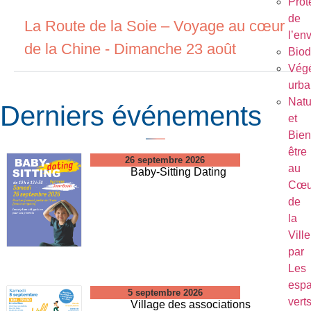
Prot
de
La Route de la Soie – Voyage au cœur
l’en
de la Chine - Dimanche 23 août
Biod
Végé
urba
Natu
Derniers événements
et
Bien
être
26 septembre 2026
au
Baby-Sitting Dating
Cœu
de
la
Ville
par
Les
esp
5 septembre 2026
vert
Village des associations