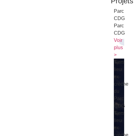
Projets
Parc
CDG
Parc
CDG
Voir
plus
>
Tiers
lieu
ex-
crèche
du
Parc
CDG
Tiers
lieu
ex-
crèche