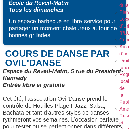
École du Réveil-Matin
dura
Tous les dimanches
Plan
Loca
Un espace barbecue en libre-service pour
d’Ur
partager un moment chaleureux autour de
(PL
bonnes grillades.
Conc
Auto
COURS DE DANSE PAR
d’ur
OVIL'DANSE
Droi
fonc
Espace du Réveil-Matin, 5 rue du Président-
Règ
Kennedy
loca
Entrée libre et gratuite
de
la
Cet été, l’association Ovil’Danse prend le
Publ
contrôle de Houilles Plage ! Jazz, Salsa,
Ant
Bachata et tant d’autres styles de danses
Rela
rythmeront vos semaines. L’occasion parfaite
et
pour tester ou se perfectionner dans différents