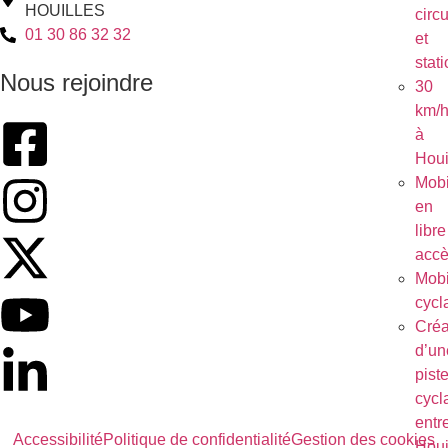
HOUILLES
circu
01 30 86 32 32
et
stat
Nous rejoindre
30
km/
à
Houi
Mobi
en
libre
acc
Mobi
cycl
Créa
d’un
pist
cycl
entr
Accessibilité
Politique de confidentialité
Gestion des cookies
Houi