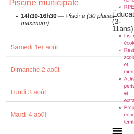
Piscine municipale
RP
Éducat
14h30-16h30
— Piscine
(30 places
(3-
maximum)
11ans)
Inscr
écol
Samedi 1er août
Rest
scol
et
Dimanche 2 août
men
Activ
péri
Lundi 3 août
et
extr
Proj
Mardi 4 août
éduc
terri