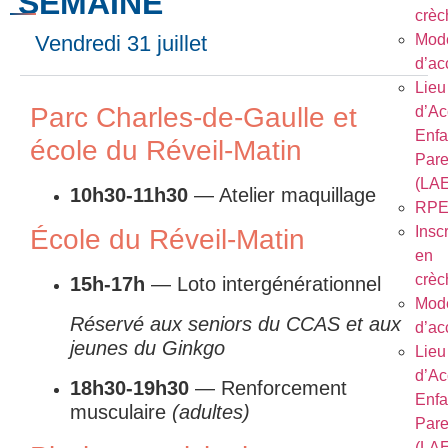
SEMAINE
crèc
Vendredi 31 juillet
Mod
d’ac
Lieu
Parc Charles-de-Gaulle et
d’Ac
Enfa
école du Réveil-Matin
Pare
(LA
10h30-11h30
— Atelier maquillage
RP
Inscr
École du Réveil-Matin
en
crèc
15h-17h
— Loto intergénérationnel
Mod
Réservé aux seniors du CCAS et aux
d’ac
jeunes du Ginkgo
Lieu
d’Ac
18h30-19h30
— Renforcement
Enfa
musculaire
(adultes)
Pare
(LA