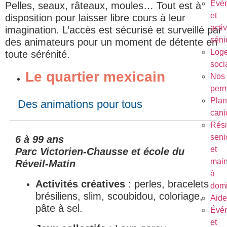
Évé
Pelles, seaux, râteaux, moules… Tout est à
et
disposition pour laisser libre cours à leur
activ
imagination. L’accès est sécurisé et surveillé par
séni
des animateurs pour un moment de détente en
Log
toute sérénité.
soci
Le quartier mexicain
Nos
per
Plan
Des animations pour tous
cani
Rés
seni
6 à 99 ans
et
Parc Victorien-Chausse et école du
main
Réveil-Matin
à
Activités créatives
: perles, bracelets
domi
brésiliens, slim, scoubidou, coloriage,
Aide
pâte à sel.
Évé
et