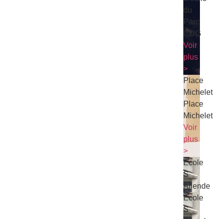
du
Parc
CDG
Voir
plus
>
Place
Michelet
Place
Michelet
Voir
plus
>
Ecole
S
Allende
Ecole
S