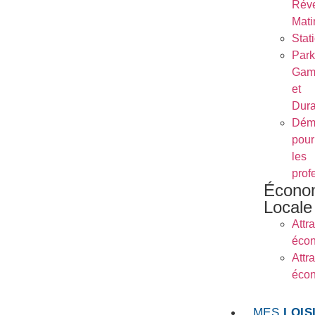
Réve
Mati
Stat
Park
Gam
et
Dura
Dém
pour
les
prof
Écono
Locale
Attra
éco
Attra
éco
MES
LOIS