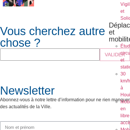
Vigi
et
Soli
Dépla
Vous cherchez autre
et
mobilit
chose ?
Étu
circu
VALIDER
et
stat
30
km/
Newsletter
à
Houi
Abonnez-vous à notre lettre d’information pour ne rien manquer
Mobi
des actualités de la Ville.
en
libre
acc
Mobi