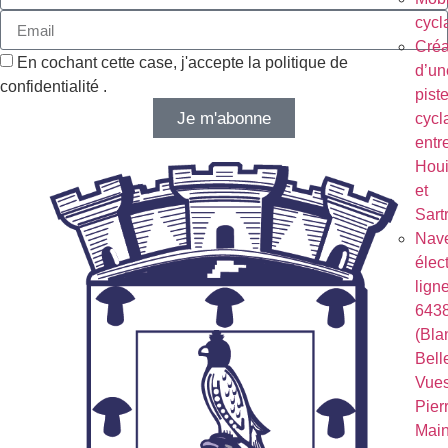
cycl
Créa
En cochant cette case, j'accepte la politique de
d’un
confidentialité .
pist
Je m'abonne
cycl
entr
Houi
et
Sart
Nave
élec
lign
643
(Bla
Bell
Vues
Pierr
Mai