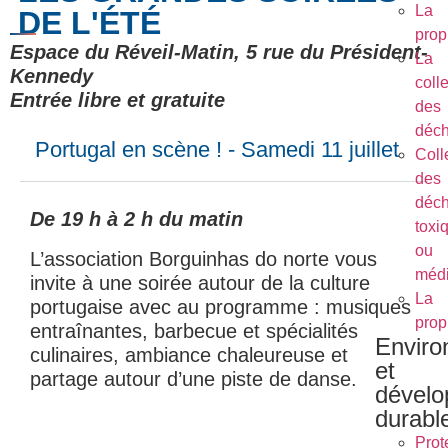
La
DE L'ÉTÉ
prop
Espace du Réveil-Matin, 5 rue du Président-
La
Kennedy
coll
Entrée libre et gratuite
des
déch
Portugal en scène ! - Samedi 11 juillet
Coll
des
déch
De 19 h à 2 h du matin
toxi
ou
L’association Borguinhas do norte vous
méd
invite à une soirée autour de la culture
La
portugaise avec au programme : musiques
prop
entraînantes, barbecue et spécialités
Envir
culinaires, ambiance chaleureuse et
et
partage autour d’une piste de danse.
dével
durabl
Prot