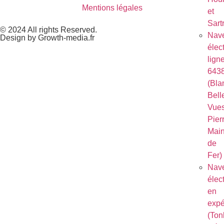
Mentions légales
et
Sart
© 2024 All rights Reserved.
Nave
Design by Growth-media.fr
élec
lign
643
(Bla
Bell
Vues
Pierr
Mai
de
Fer)
Nave
élec
en
expé
(Ton