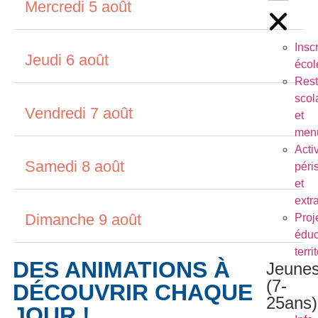
Mercredi 5 août
Inscr
Jeudi 6 août
écol
Rest
scol
Vendredi 7 août
et
men
Activ
Samedi 8 août
péri
et
extr
Dimanche 9 août
Proj
éduc
terri
DES ANIMATIONS À
Jeune
(7-
DÉCOUVRIR CHAQUE
25ans)
JOUR !