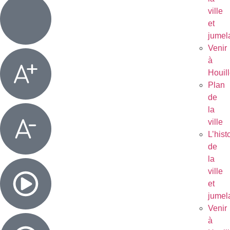
ville
et
jumel
Venir
à
Houil
Plan
de
la
ville
L’hist
de
la
ville
et
jumel
Venir
à