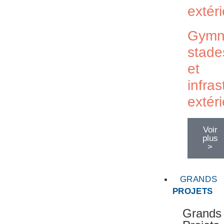
extér
Gymn
stade
et
infras
extér
Voir
plus
>
GRANDS
PROJETS
Grands