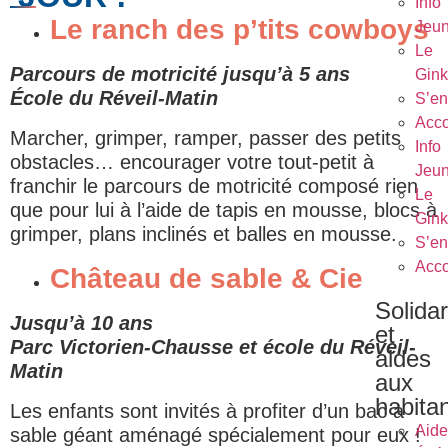
Info
Le ranch des p’tits cowboys
Jeu
Le
Parcours de motricité jusqu’à 5 ans
Gin
École du Réveil-Matin
S’en
Acc
Marcher, grimper, ramper, passer des petits
Info
obstacles… encourager votre tout-petit à
Jeu
franchir le parcours de motricité composé rien
Le
que pour lui à l’aide de tapis en mousse, blocs à
Gin
grimper, plans inclinés et balles en mousse.
S’en
Acc
Château de sable & Cie
Solidar
Jusqu’à 10 ans
et
Parc Victorien-Chausse et école du Réveil-
aides
Matin
aux
habita
Les enfants sont invités à profiter d’un bac à
Aide
sable géant aménagé spécialement pour eux !