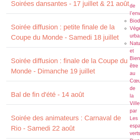
Soirées dansantes - 17 juillet & 21 août
de
l’en
Biod
Soirée diffusion : petite finale de la
Végé
urba
Coupe du Monde - Samedi 18 juillet
Natu
et
Bien
Soirée diffusion : finale de la Coupe du
être
Monde - Dimanche 19 juillet
au
Cœu
de
Bal de fin d'été - 14 août
la
Ville
par
Soirée des animateurs : Carnaval de
Les
esp
Rio - Samedi 22 août
vert