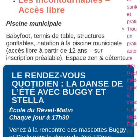
sant
Accès libre
et
prat
Piscine municipale
Trou
Babyfoot, tennis de table, structures
un
gonflables, natation à la piscine municipale
prat
(accès libre à partir de 12 ans – sur
auto
inscription préalable), Espace zen & détente.
de
moi
Rec
LE RENDEZ-VOUS
méde
QUOTIDIEN : LA DANSE DE
appe
L’ÉTÉ AVEC BUGGY ET
à
STELLA
cand
École du Réveil-Matin
Urg
Chaque jour à 17h30
Médi
Équ
Venez à la rencontre des mascottes Buggy
de
et Stella pour la danse de l’été ! Sans