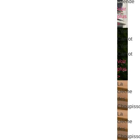
Allende
Voir
plus
>
L’ilot
Carnot
L’ilot
Carnot
Voir
plus
>
La
crèche
des
Choupiss
La
crèche
des
Choupiss