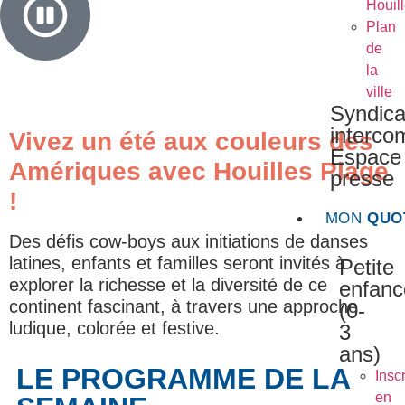
Houil
Plan
de
la
ville
Syndica
interc
Vivez un été aux couleurs des
Espace
Amériques avec Houilles Plage
presse
!
MON
QUO
Des défis cow-boys aux initiations de danses
latines, enfants et familles seront invités à
Petite
explorer la richesse et la diversité de ce
enfanc
continent fascinant, à travers une approche
(0-
ludique, colorée et festive.
3
ans)
LE PROGRAMME DE LA
Inscr
en