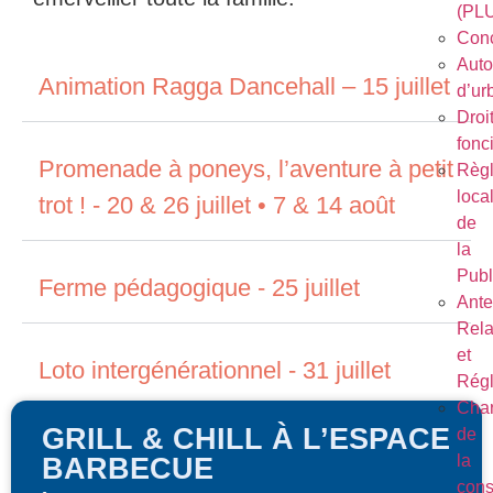
(PL
Conc
Auto
Animation Ragga Dancehall – 15 juillet
d’ur
Droi
fonc
Promenade à poneys, l’aventure à petit
Règ
loca
trot ! - 20 & 26 juillet • 7 & 14 août
de
la
Publ
Ferme pédagogique - 25 juillet
Ant
Rela
et
Loto intergénérationnel - 31 juillet
Régl
Char
GRILL & CHILL À L’ESPACE
de
la
BARBECUE
cons