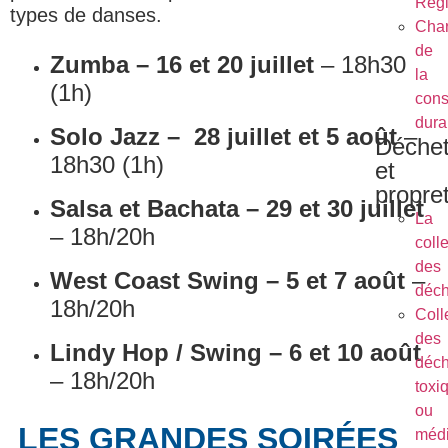
Régl
types de danses.
Char
de
Zumba – 16 et 20 juillet
– 18h30
la
(1h)
cons
dura
Solo Jazz – 28 juillet et 5 août
–
Déche
18h30 (1h)
et
propre
Salsa et Bachata – 29 et 30 juillet
La
– 18h/20h
coll
des
West Coast Swing – 5 et 7 août
–
déch
18h/20h
Coll
des
Lindy Hop / Swing – 6 et 10 août
déch
– 18h/20h
toxi
ou
LES GRANDES SOIRÉES
méd