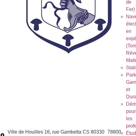
de
Fer)
Nave
élec
en
expé
(Ton
Réve
Mati
Stat
Park
Gam
et
Dura
Dém
pour
les
prof
Ville de Houilles 16, rue Gambetta CS 80330 78800
Étu