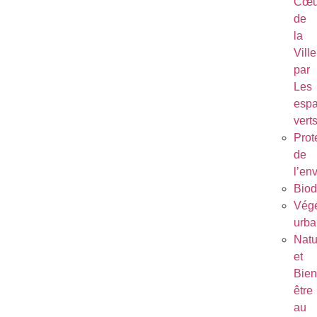
Cœu
de
la
Ville
par
Les
esp
vert
Prot
de
l’en
Biod
Végé
urba
Natu
et
Bien
être
au