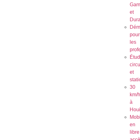
Gam
et
Dura
Dém
pour
les
prof
Étu
circu
et
stat
30
km/
à
Houi
Mobi
en
libre
acc