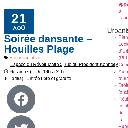
appe
à
21
cand
AOÛ
Urban
Soirée dansante –
Plan
Loca
Houilles Plage
d’Ur
Vie associative
(PL
Espace du Réveil-Matin 5, rue du Président-Kennedy
Conc
Horaire(s) : De 18h à 21h
Auto
Tarif(s) : Entrée libre et gratuite
d’ur
Droi
fonc
Règ
loca
de
la
Publ