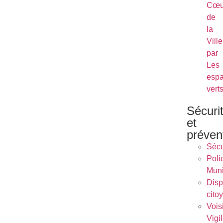
Cœu
de
la
Ville
par
Les
esp
vert
Sécuri
et
préven
Sécu
Poli
Muni
Dispo
cito
Vois
Vigi