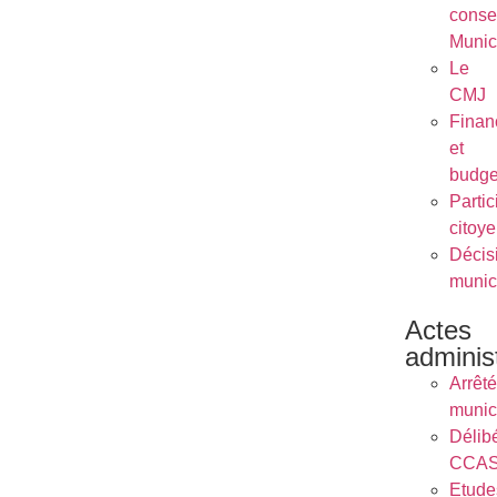
conse
Munic
Le
CMJ
Finan
et
budge
Partic
citoy
Décis
munic
Actes
administ
Arrêt
munic
Délib
CCA
Etude