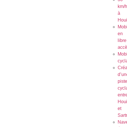
km/
à
Houi
Mobi
en
libre
acc
Mobi
cycl
Créa
d’un
pist
cycl
entr
Houi
et
Sart
Nave