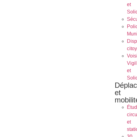
et
Soli
Sécu
Poli
Muni
Dispo
cito
Vois
Vigi
et
Soli
Dépla
et
mobilit
Étu
circu
et
stat
30