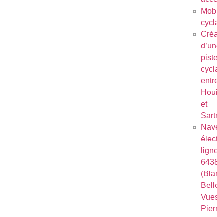
Mobi
cycl
Créa
d’un
pist
cycl
entr
Houi
et
Sart
Nave
élec
lign
643
(Bla
Bell
Vues
Pierr