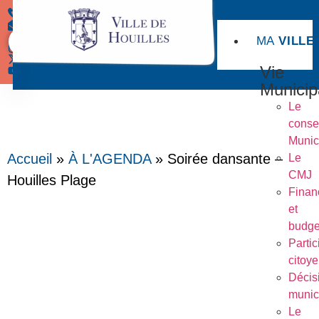
MA
VILLE
Démarches
Vie
Municip
Le
conse
Munic
Accueil
»
À L'AGENDA
»
Soirée dansante –
Le
CMJ
Houilles Plage
Finan
et
budge
Partic
citoy
Décis
munic
Le