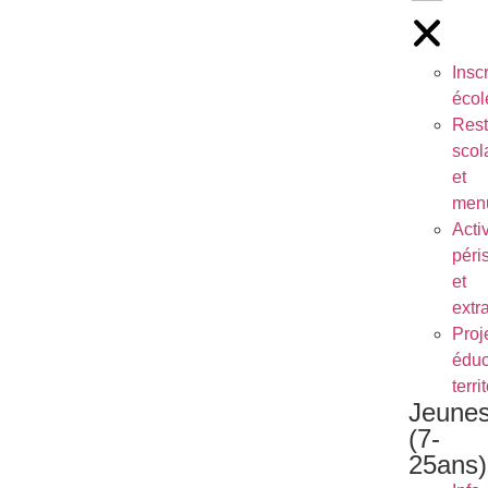
Inscr
écol
Rest
scol
et
men
Activ
péri
et
extr
Proj
éduc
terri
Jeune
(7-
25ans)