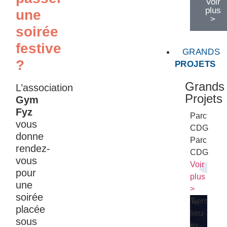
Voir
plus
une
>
soirée
festive
GRANDS
?
PROJETS
Grands
L’association
Projets
Gym
Fyz
Parc
vous
CDG
donne
Parc
rendez-
CDG
vous
Voir
pour
plus
une
>
soirée
Tiers
placée
lieu
sous
ex-