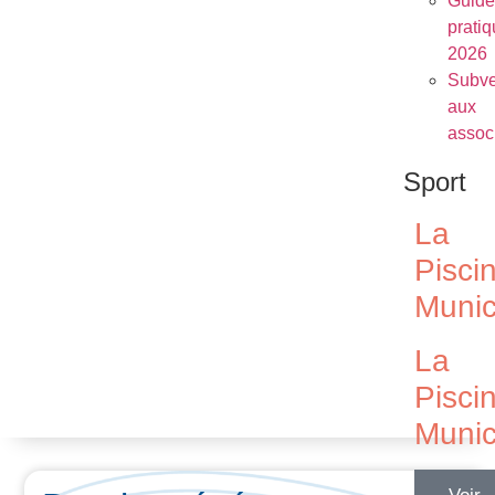
Guide
prati
2026
Subve
aux
assoc
Sport
La
Pisci
Munic
La
Pisci
Munic