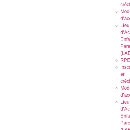
crèc
Mod
d’ac
Lieu
d’Ac
Enfa
Pare
(LA
RP
Inscr
en
crèc
Mod
d’ac
Lieu
d’Ac
Enfa
Pare
(LA