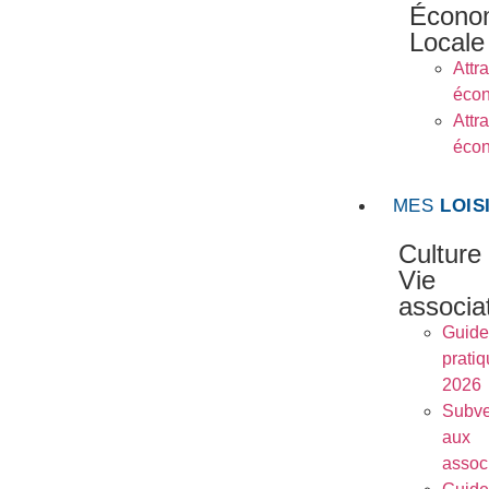
Écono
Locale
Attra
éco
Attra
éco
MES
LOIS
Culture
Vie
associa
Guide
prati
2026
Subve
aux
assoc