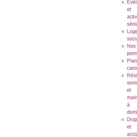
Évé
et
activ
séni
Log
soci
Nos
per
Plan
cani
Rés
seni
et
main
à
domi
Disp
et
acc