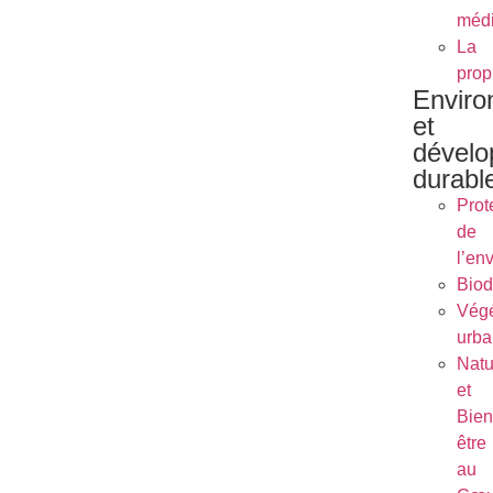
méd
La
prop
Envir
et
dével
durabl
Prot
de
l’en
Biod
Végé
urba
Natu
et
Bien
être
au