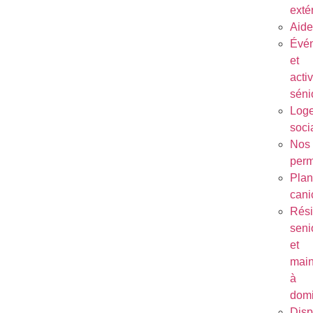
exté
Aide
Évé
et
activ
séni
Log
soci
Nos
per
Plan
cani
Rés
seni
et
main
à
domi
Disp