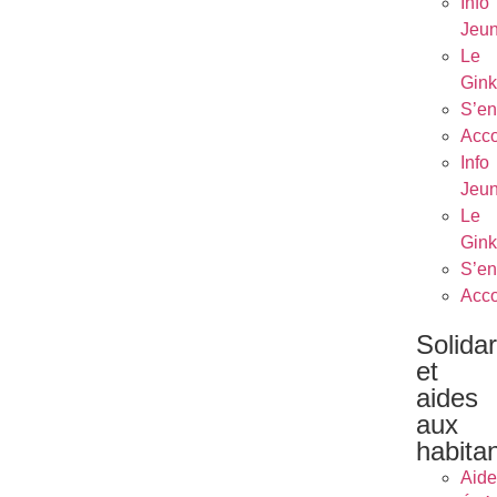
Info
Jeu
Le
Gin
S’en
Acc
Info
Jeu
Le
Gin
S’en
Acc
Solidar
et
aides
aux
habita
Aide