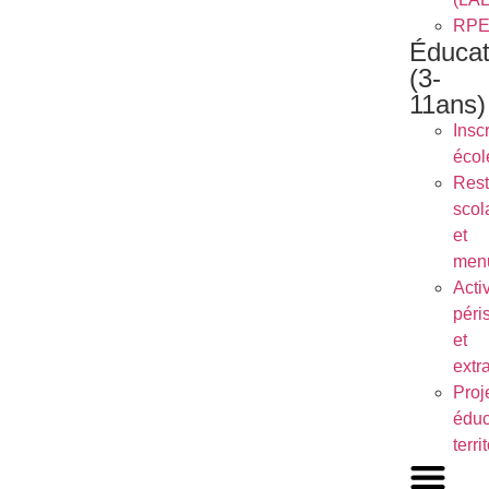
RP
Éducat
(3-
11ans)
Inscr
écol
Rest
scol
et
men
Activ
péri
et
extr
Proj
éduc
terri