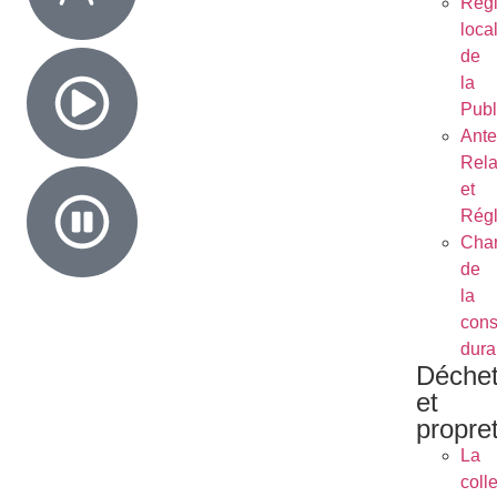
Règ
loca
de
la
Publ
Ant
Rela
et
Régl
Char
de
la
cons
dura
Déche
et
propre
La
coll