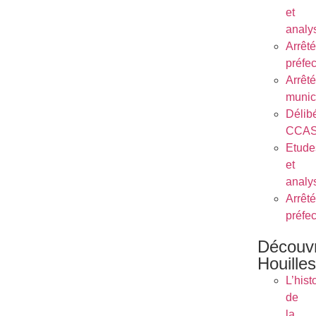
et
analy
Arrêt
préfe
Arrêt
munic
Délib
CCA
Etude
et
analy
Arrêt
préfe
Découvr
Houilles
L’hist
de
la