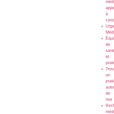
méde
appe
à
cand
Urg
Médi
Équ
de
sant
et
prat
Trou
un
prat
auto
de
moi
Rec
méde