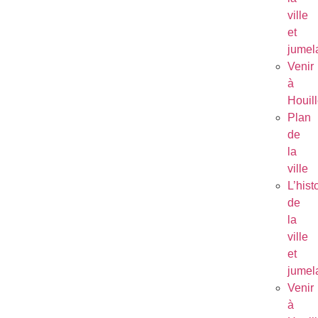
ville
et
jumel
Venir
à
Houil
Plan
de
la
ville
L’hist
de
la
ville
et
jumel
Venir
à