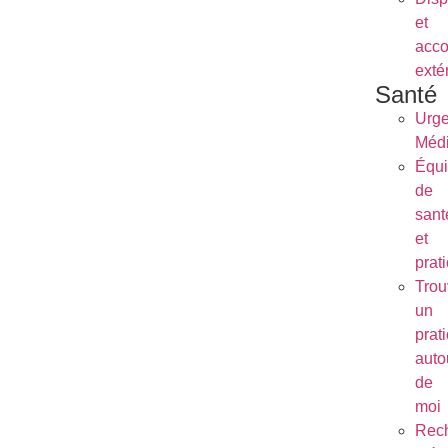
et
acc
exté
Santé
Urg
Médi
Équ
de
sant
et
prat
Trou
un
prat
auto
de
moi
Rec