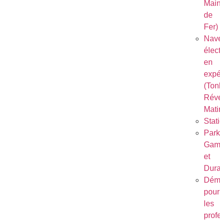
Mai
de
Fer)
Nave
élec
en
expé
(Ton
Réve
Mati
Stat
Park
Gam
et
Dura
Dém
pour
les
prof