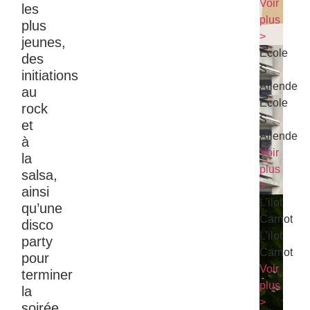
Voir
les
plus
plus
>
jeunes,
Ecole
des
S
initiations
Allende
au
Ecole
rock
S
et
Allende
à
Voir
la
plus
salsa,
>
ainsi
L’ilot
qu’une
Carnot
disco
L’ilot
party
Carnot
pour
Voir
terminer
plus
la
>
soirée