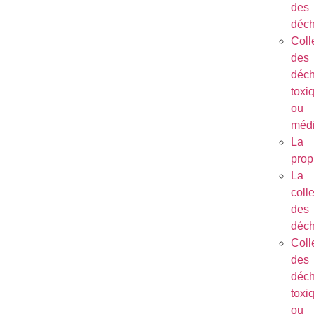
des
déch
Coll
des
déch
toxi
ou
méd
La
prop
La
coll
des
déch
Coll
des
déch
toxi
ou