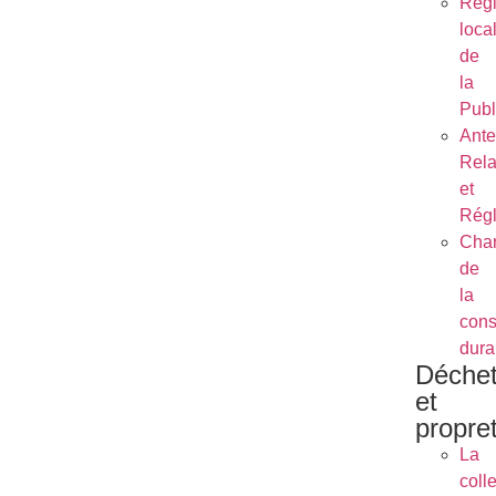
Règ
loca
de
la
Publ
Ant
Rela
et
Régl
Char
de
la
cons
dura
Déche
et
propre
La
coll