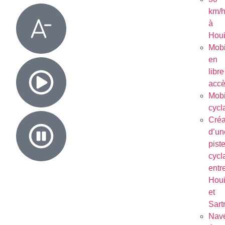
km/
à
Houi
Mobi
en
libre
acc
Mobi
cycl
Créa
d’un
pist
cycl
entr
Houi
et
Sart
Nave