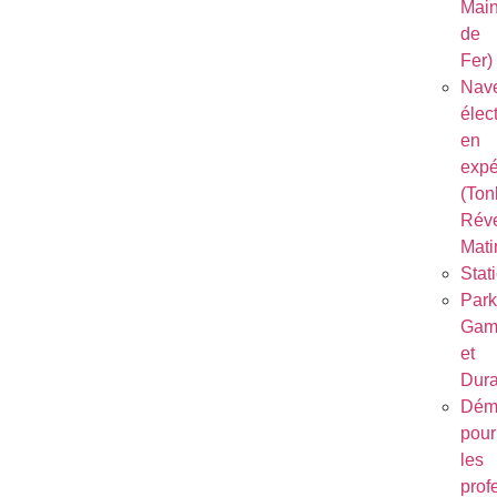
Mai
de
Fer)
Nave
élec
en
expé
(Ton
Réve
Mati
Stat
Park
Gam
et
Dura
Dém
pour
les
prof