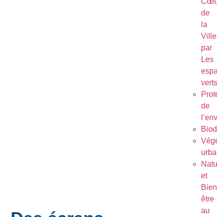
Cœu
de
la
Ville
par
Les
esp
vert
Prot
de
l’en
Biod
Végé
urba
Natu
et
Bien
être
au