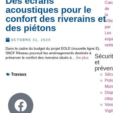
Des écrans
Cœu
acoustiques pour le
de
la
confort des riverains et
Ville
des piétons
par
Les
esp
OCTOBRE 31, 2025
vert
Dans le cadre du budget du projet EOLE (nouvelle ligne E),
SNCF Réseau poursuit les aménagements destinés à
Sécuri
préserver le confort des riverains situés à…
lire plus
et
préven
Travaux
Sécu
Poli
Muni
Dispo
cito
Vois
Vigi