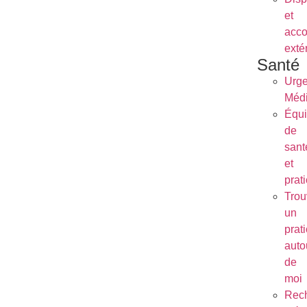
et
acc
exté
Santé
Urg
Médi
Équ
de
sant
et
prat
Trou
un
prat
auto
de
moi
Rec