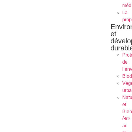
méd
La
prop
Envir
et
dével
durabl
Prot
de
l’en
Biod
Végé
urba
Natu
et
Bien
être
au