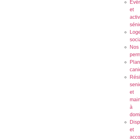
Évé
et
activ
séni
Log
soci
Nos
per
Plan
cani
Rés
seni
et
main
à
domi
Disp
et
acc