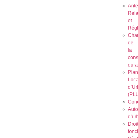
Ant
Rela
et
Régl
Char
de
la
cons
dura
Plan
Loca
d’Ur
(PL
Conc
Auto
d’ur
Droi
fonc