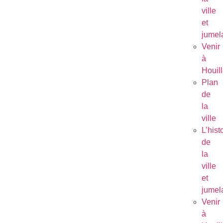
ville
et
jumel
Venir
à
Houil
Plan
de
la
ville
L’hist
de
la
ville
et
jumel
Venir
à