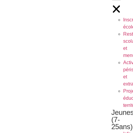
Inscr
écol
Rest
scol
et
men
Activ
péri
et
extr
Proj
éduc
terri
Jeune
(7-
25ans)