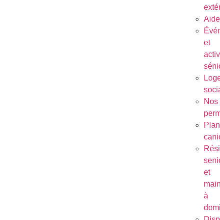
exté
Aide
Évé
et
activ
séni
Log
soci
Nos
per
Plan
cani
Rés
seni
et
main
à
domi
Disp