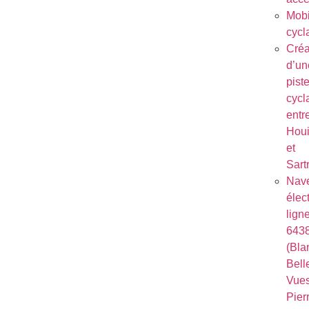
Mobi
cycl
Créa
d’un
pist
cycl
entr
Houi
et
Sart
Nave
élec
lign
643
(Bla
Bell
Vues
Pierr