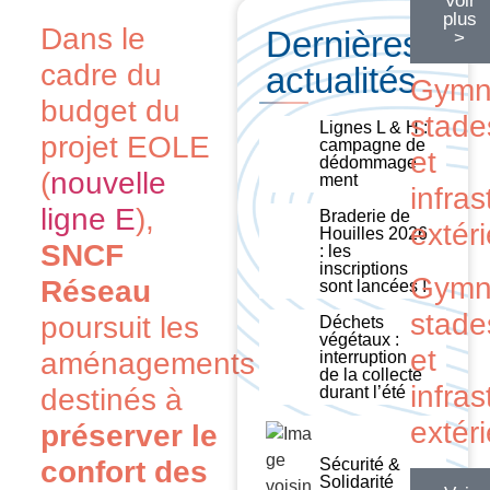
Voir
plus
Dans le
Dernières
>
cadre du
actualités
Gymn
budget du
stade
Lignes L & H :
projet EOLE
campagne de
et
dédommage
(
nouvelle
ment
infras
ligne E
),
Braderie de
extér
Houilles 2026
SNCF
: les
inscriptions
Gymn
Réseau
sont lancées !
stade
poursuit les
Déchets
végétaux :
et
aménagements
interruption
de la collecte
infras
destinés à
durant l’été
extér
préserver le
confort des
Sécurité &
Solidarité