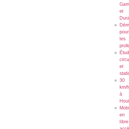
Gam
et
Dura
Dém
pour
les
prof
Étu
circu
et
stat
30
km/
à
Houi
Mobi
en
libre
acc