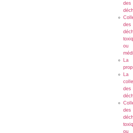
des
déch
Coll
des
déch
toxi
ou
méd
La
prop
La
coll
des
déch
Coll
des
déch
toxi
ou