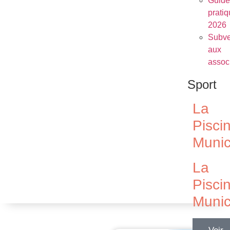
Guide
prati
2026
Subve
aux
assoc
Sport
La
Pisci
Munic
La
Pisci
Munic