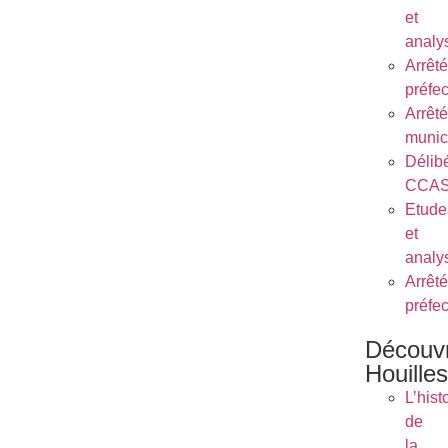
et
analy
Arrêt
préfe
Arrêt
munic
Délib
CCA
Etude
et
analy
Arrêt
préfe
Découvr
Houilles
L’hist
de
la