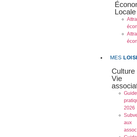
Écono
Locale
Attra
éco
Attra
éco
MES
LOIS
Culture
Vie
associa
Guide
prati
2026
Subve
aux
assoc