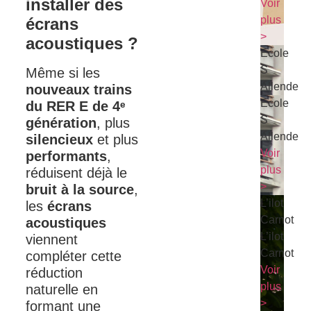
installer des
Voir
plus
écrans
>
acoustiques ?
Ecole
S
Même si les
Allende
nouveaux trains
Ecole
du RER E de 4ᵉ
S
génération
, plus
Allende
silencieux
et plus
Voir
performants
,
plus
réduisent déjà le
>
bruit à la source
,
L’ilot
les
écrans
Carnot
acoustiques
L’ilot
viennent
Carnot
compléter cette
Voir
réduction
plus
naturelle en
>
formant une