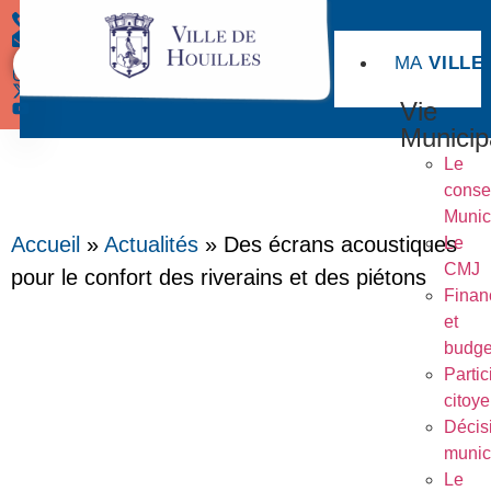
MA
VILLE
Démarches
Vie
Municip
Le
conse
Munic
Accueil
»
Actualités
»
Des écrans acoustiques
Le
CMJ
pour le confort des riverains et des piétons
Finan
et
budge
Partic
citoy
Décis
munic
Le