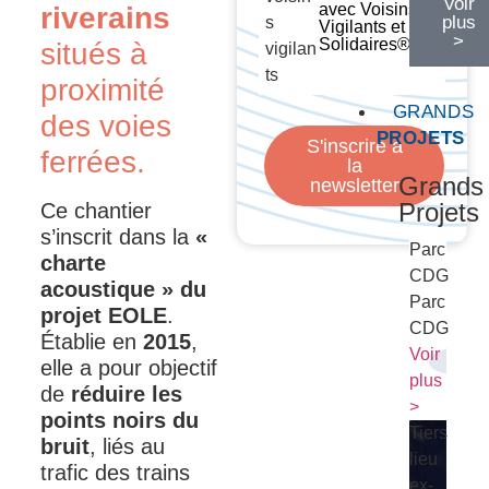
Voir
avec Voisins
riverains
plus
Vigilants et
>
Solidaires®
situés à
proximité
GRANDS
des voies
PROJETS
S'inscrire à
ferrées.
la
Grands
newsletter
Projets
Ce chantier
s’inscrit dans la
«
Parc
charte
CDG
acoustique » du
Parc
projet EOLE
.
CDG
Établie en
2015
,
Voir
elle a pour objectif
plus
de
réduire les
>
points noirs du
Tiers
bruit
, liés au
lieu
trafic des trains
ex-