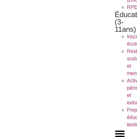
RP
Éducat
(3-
11ans)
Inscr
écol
Rest
scol
et
men
Activ
péri
et
extr
Proj
éduc
terri