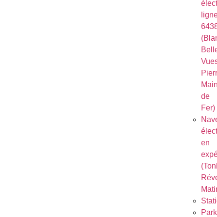
élec
lign
643
(Bla
Bell
Vues
Pierr
Mai
de
Fer)
Nave
élec
en
expé
(Ton
Réve
Mati
Stat
Park