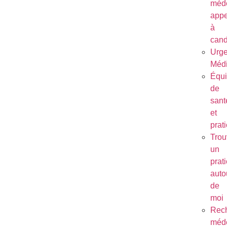
méde
appe
à
cand
Urg
Médi
Équ
de
sant
et
prat
Trou
un
prat
auto
de
moi
Rec
méde