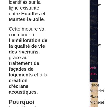
identifiés sur la
crèche
ligne existante
du
entre
Houilles et
Parc
Mantes-la-Jolie
.
CDG
Tiers
Cette mesure va
lieu
contribuer à
ex-
l’amélioration de
crèche
la qualité de vie
du
des riverains
,
Parc
grâce au
CDG
traitement de
Voir
façades de
plus
logements
et à la
>
création
Place
d’écrans
Michelet
acoustiques
.
Place
Pourquoi
Michelet