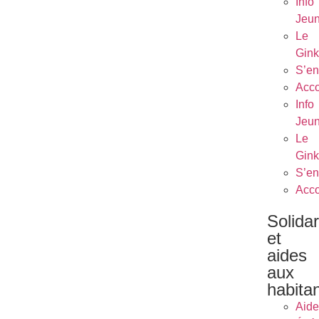
Info
Jeu
Le
Gin
S’en
Acc
Info
Jeu
Le
Gin
S’en
Acc
Solidar
et
aides
aux
habita
Aide