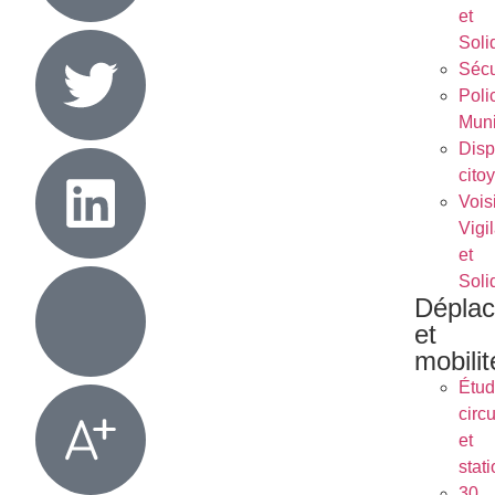
et
Soli
Sécu
Poli
Muni
Dispo
cito
Vois
Vigi
et
Soli
Dépla
et
mobilit
Étu
circu
et
stat
30