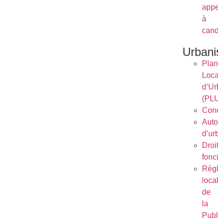
appe
à
cand
Urban
Plan
Loca
d’Ur
(PL
Conc
Auto
d’ur
Droi
fonc
Règ
loca
de
la
Publ