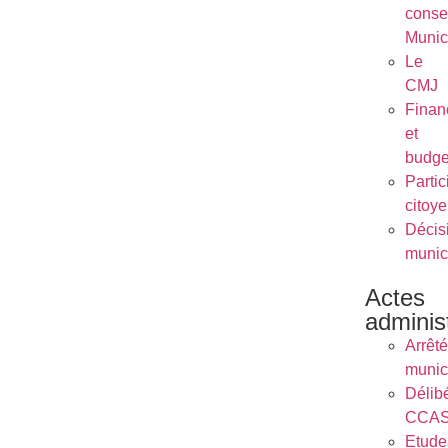
conse
Munic
Le
CMJ
Finan
et
budge
Partic
citoy
Décis
munic
Actes
administ
Arrêt
munic
Délib
CCA
Etude