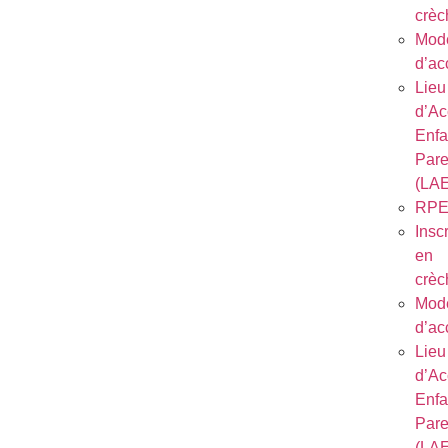
crèc
Mod
d’ac
Lieu
d’Ac
Enfa
Pare
(LA
RP
Inscr
en
crèc
Mod
d’ac
Lieu
d’Ac
Enfa
Pare
(LA