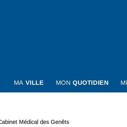
MA
VILLE
MON
QUOTIDIEN
M
Cabinet Médical des Genêts