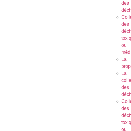
des
déch
Coll
des
déch
toxi
ou
méd
La
prop
La
coll
des
déch
Coll
des
déch
toxi
ou