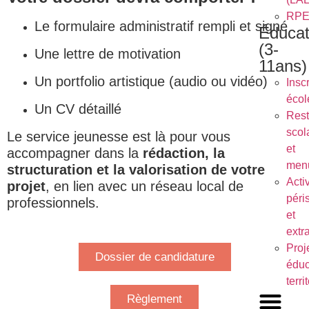
RP
Le formulaire administratif rempli et signé
Éducat
(3-
Une lettre de motivation
11ans)
Un portfolio artistique (audio ou vidéo)
Inscr
écol
Un CV détaillé
Rest
scol
Le service jeunesse est là pour vous
et
accompagner dans la
rédaction, la
men
structuration et la valorisation de votre
Activ
projet
, en lien avec un réseau local de
péri
professionnels.
et
extr
Proj
Dossier de candidature
éduc
terri
Règlement