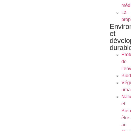
méd
La
prop
Envir
et
dével
durabl
Prot
de
l’en
Biod
Végé
urba
Natu
et
Bien
être
au