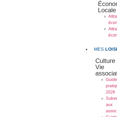
Écono
Locale
Attra
éco
Attra
éco
MES
LOIS
Culture
Vie
associa
Guide
prati
2026
Subve
aux
assoc