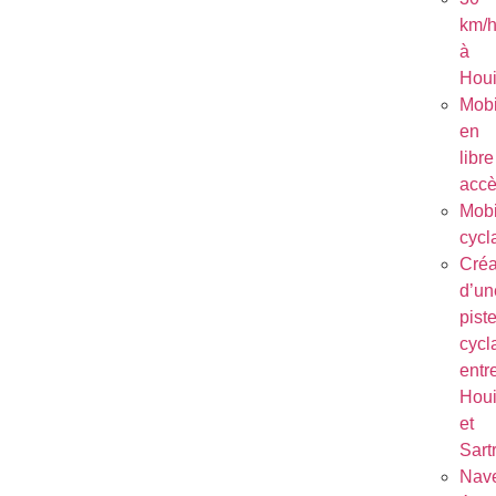
km/
à
Houi
Mobi
en
libre
acc
Mobi
cycl
Créa
d’un
pist
cycl
entr
Houi
et
Sart
Nave