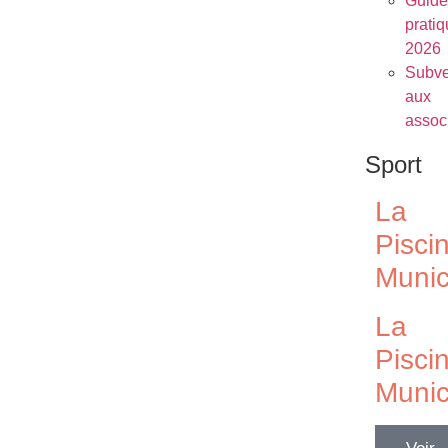
Guide
prati
2026
Subve
aux
assoc
Sport
La
Pisci
Munic
La
Pisci
Munic