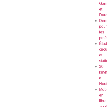
Gam
et
Dura
Dém
pour
les
prof
Étu
circu
et
stat
30
km/
à
Houi
Mobi
en
libre
acc