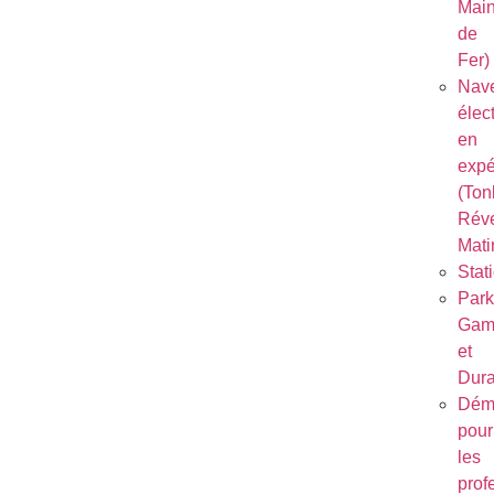
Mai
de
Fer)
Nave
élec
en
expé
(Ton
Réve
Mati
Stat
Park
Gam
et
Dura
Dém
pour
les
prof