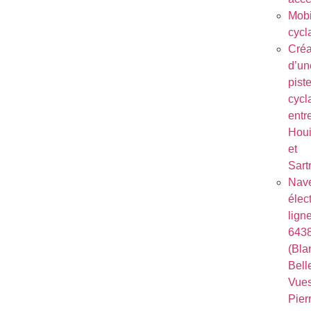
Mobi
cycl
Créa
d’un
pist
cycl
entr
Houi
et
Sart
Nave
élec
lign
643
(Bla
Bell
Vues
Pierr