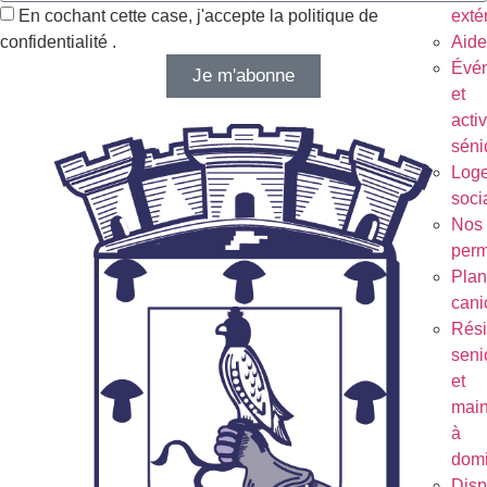
En cochant cette case, j'accepte la politique de
exté
confidentialité .
Aide
Évé
Je m'abonne
et
activ
séni
Log
soci
Nos
per
Plan
cani
Rés
seni
et
main
à
domi
Disp