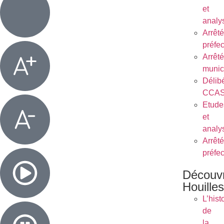
et
analy
Arrêt
préfe
Arrêt
munic
Délib
CCA
Etude
et
analy
Arrêt
préfe
Découvr
Houilles
L’hist
de
la