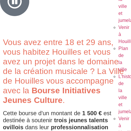
ville
et
jumel
Venir
à
Vous avez entre 18 et 29 ans,
Houil
Plan
vous habitez Houilles et vous
de
avez un projet dans le domaine
la
de la création musicale ? La Ville
ville
L’hist
de Houilles vous accompagne
de
avec la
Bourse Initiatives
la
ville
Jeunes Culture
.
et
jumel
Cette bourse d’un montant de
1 500 €
est
Venir
destinée à soutenir
trois jeunes talents
à
ovillois
dans leur
professionnalisation