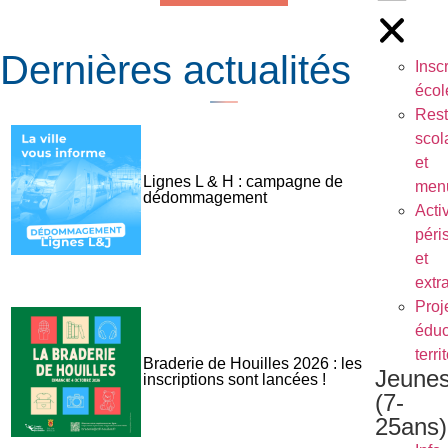
Dernières actualités
Inscr
écol
Rest
scol
et
Lignes L & H : campagne de
men
dédommagement
Activ
péri
et
extr
Proj
éduc
terri
Braderie de Houilles 2026 : les
Jeune
inscriptions sont lancées !
(7-
25ans)