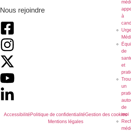
méde
Nous rejoindre
appe
à
cand
Urg
Médi
Équ
de
sant
et
prat
Trou
un
prat
auto
de
moi
Accessibilité
Politique de confidentialité
Gestion des cookies
Rec
Mentions légales
méde