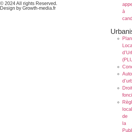
© 2024 All rights Reserved.
appe
Design by Growth-media.fr
à
cand
Urban
Plan
Loca
d’Ur
(PL
Conc
Auto
d’ur
Droi
fonc
Règ
loca
de
la
Publ