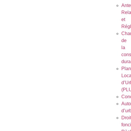
Ant
Rela
et
Régl
Char
de
la
cons
dura
Plan
Loca
d’Ur
(PL
Conc
Auto
d’ur
Droi
fonc