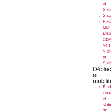
et
Soli
Sécu
Poli
Muni
Dispo
cito
Vois
Vigi
et
Soli
Dépla
et
mobilit
Étu
circu
et
stat
30