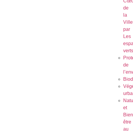
Cœu
de
la
Ville
par
Les
esp
vert
Prot
de
l’en
Biod
Végé
urba
Natu
et
Bien
être
au