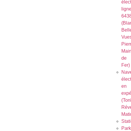
élec
lign
643
(Bla
Bell
Vues
Pierr
Mai
de
Fer)
Nave
élec
en
expé
(Ton
Réve
Mati
Stat
Park