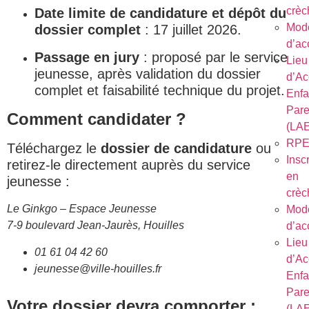
crèc
Date limite de candidature et dépôt du
Mod
dossier complet
: 17 juillet 2026.
d’ac
Passage en jury
: proposé par le service
Lieu
jeunesse, après validation du dossier
d’Ac
complet et faisabilité technique du projet.
Enfa
Pare
Comment candidater ?
(LA
RP
Téléchargez le
dossier de candidature
ou
Inscr
retirez-le directement auprès du service
en
jeunesse :
crèc
Le Ginkgo – Espace Jeunesse
Mod
7-9 boulevard Jean-Jaurès, Houilles
d’ac
Lieu
01 61 04 42 60
d’Ac
jeunesse@ville-houilles.fr
Enfa
Pare
Votre dossier devra comporter :
(LA