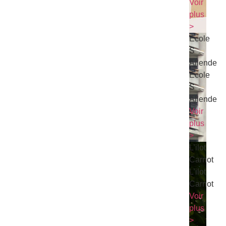
Voir
plus
>
Ecole
S
Allende
Ecole
S
Allende
Voir
plus
>
L’ilot
Carnot
L’ilot
Carnot
Voir
plus
>