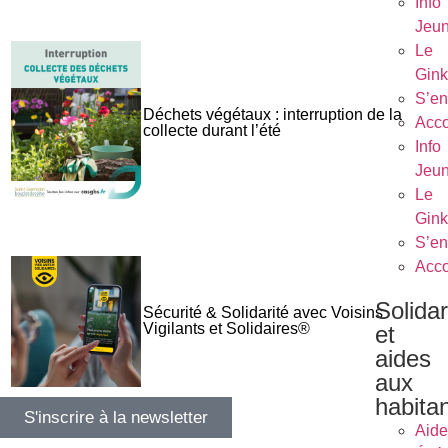
Info
Jeu
Le
Gin
S’en
Déchets végétaux : interruption de la
Acc
collecte durant l’été
Info
Jeu
Le
Gin
S’en
Acc
Solidar
Sécurité & Solidarité avec Voisins
Vigilants et Solidaires®
et
aides
aux
habita
S'inscrire à la newsletter
Aide