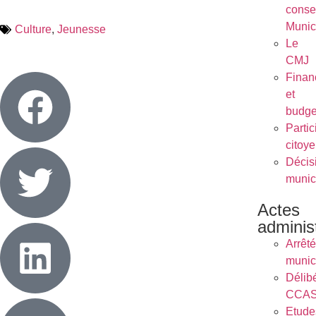
conse
Munic
Culture
,
Jeunesse
Le
CMJ
Finan
et
budge
Partic
citoy
Décis
munic
Actes
administ
Arrêt
munic
Délib
CCA
Etude