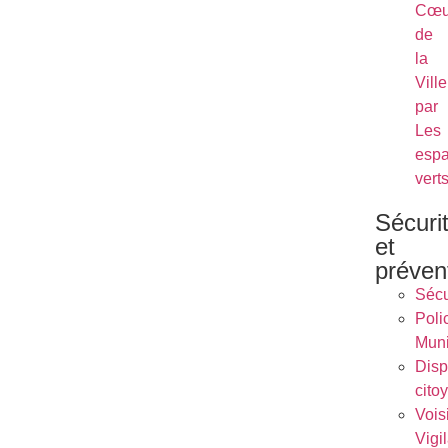
Cœu
de
la
Ville
par
Les
esp
vert
Sécuri
et
préven
Sécu
Poli
Muni
Dispo
cito
Vois
Vigi