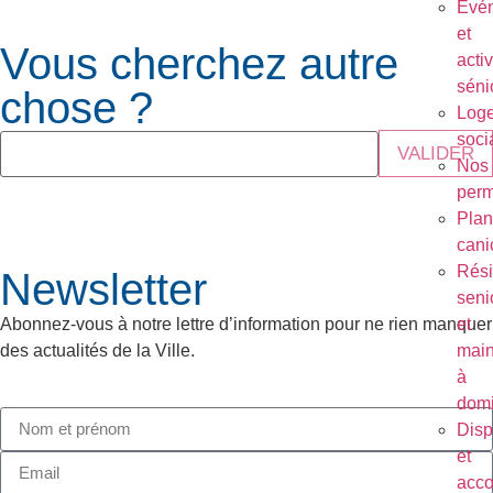
Évé
et
Vous cherchez autre
activ
séni
chose ?
Log
soci
VALIDER
Nos
per
Plan
cani
Rés
Newsletter
seni
et
Abonnez-vous à notre lettre d’information pour ne rien manquer
main
des actualités de la Ville.
à
domi
Disp
et
acc