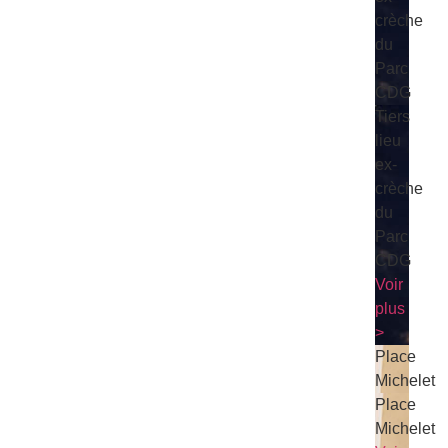
crèche
du
Parc
CDG
Tiers
lieu
ex-
crèche
du
Parc
CDG
Voir
plus
>
Place
Michelet
Place
Michelet