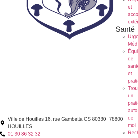
et
acc
exté
Santé
Urg
Médi
Équ
de
sant
et
prat
Trou
un
prat
auto
de
Ville de Houilles 16, rue Gambetta CS 80330 78800
moi
HOUILLES
Rec
01 30 86 32 32