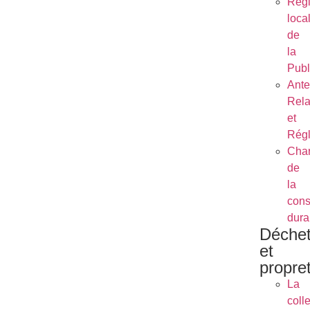
Règ
loca
de
la
Publ
Ant
Rela
et
Régl
Char
de
la
cons
dura
Déche
et
propre
La
coll