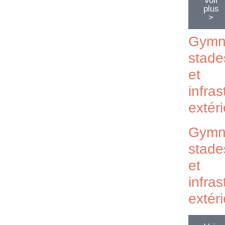
Voir
plus
>
Gymn
stade
et
infras
extér
Gymn
stade
et
infras
extér