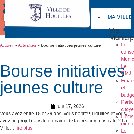
MA
VILLE
Démarches
Vie
Municip
Le
Accueil
»
Actualités
»
Bourse initiatives jeunes culture
conse
Munic
Bourse initiatives
Le
CMJ
jeunes culture
Finan
et
budge
Partic
juin 17, 2026
citoy
Vous avez entre 18 et 29 ans, vous habitez Houilles et vous
Décis
avez un projet dans le domaine de la création musicale ? La
munic
Ville…
lire plus
Le