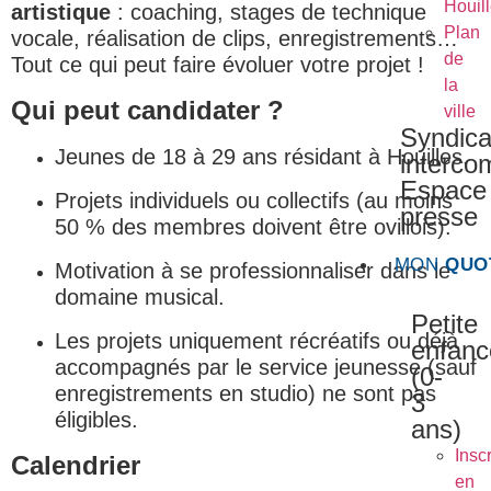
Houil
artistique
: coaching, stages de technique
Plan
vocale, réalisation de clips, enregistrements…
de
Tout ce qui peut faire évoluer votre projet !
la
Qui peut candidater ?
ville
Syndica
Jeunes de 18 à 29 ans résidant à Houilles.
interc
Espace
Projets individuels ou collectifs (au moins
presse
50 % des membres doivent être ovillois).
MON
QUO
Motivation à se professionnaliser dans le
domaine musical.
Petite
Les projets uniquement récréatifs ou déjà
enfanc
accompagnés par le service jeunesse (sauf
(0-
enregistrements en studio) ne sont pas
3
éligibles.
ans)
Inscr
Calendrier
en