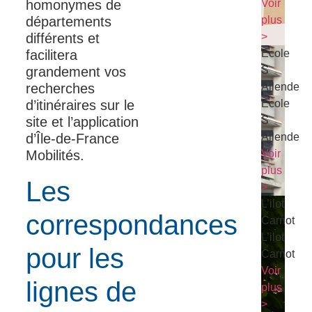
homonymes de
Voir
départements
plus
différents et
>
facilitera
Ecole
grandement vos
S
recherches
Allende
d’itinéraires sur le
Ecole
site et l’application
S
d’Île-de-France
Allende
Mobilités.
Voir
plus
Les
>
L’ilot
correspondances
Carnot
L’ilot
pour les
Carnot
Voir
lignes de
plus
>