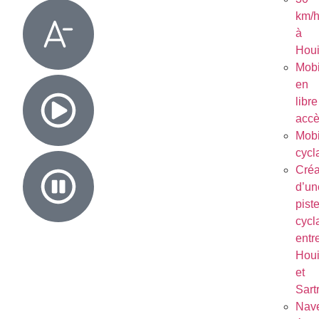
km/
à
Houi
Mobi
en
libre
acc
Mobi
cycl
Créa
d’un
pist
cycl
entr
Houi
et
Sart
Nave