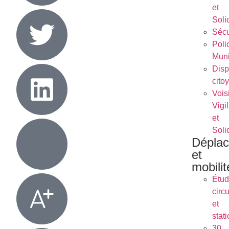
et
Soli
Sécu
Poli
Muni
Dispo
cito
Vois
Vigi
et
Soli
Dépla
et
mobilit
Étu
circu
et
stat
30