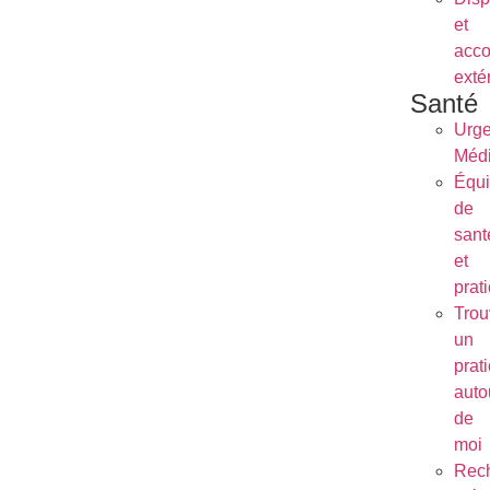
et
acc
exté
Santé
Urg
Médi
Équ
de
sant
et
prat
Trou
un
prat
auto
de
moi
Rec