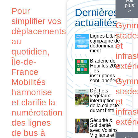
Voir
plus
Pour
Dernières
>
simplifier vos
actualités
Gymn
déplacements
stade
Lignes L & H :
au
campagne de
et
dédommage
quotidien,
ment
infras
Île-de-
Braderie de
extér
Houilles 2026
France
: les
inscriptions
Gymn
Mobilités
sont lancées !
stade
harmonise
Déchets
végétaux :
et
et clarifie la
interruption
de la collecte
infras
numérotation
durant l’été
extér
Sécurité &
des lignes
Solidarité
avec Voisins
de bus à
Vigilants et