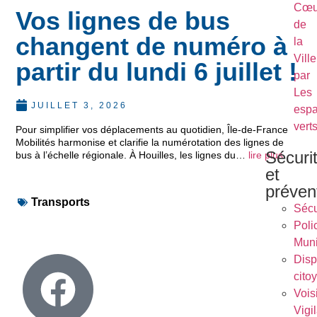
Cœu
Vos lignes de bus
de
changent de numéro à
la
Ville
partir du lundi 6 juillet !
par
Les
JUILLET 3, 2026
esp
vert
Pour simplifier vos déplacements au quotidien, Île-de-France
Mobilités harmonise et clarifie la numérotation des lignes de
Sécuri
bus à l’échelle régionale. À Houilles, les lignes du…
lire plus
et
préven
Transports
Sécu
Poli
Muni
Dispo
cito
Vois
Vigi