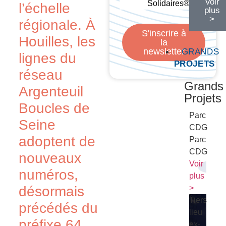
Voir
Solidaires®
l’échelle
plus
>
régionale. À
S'inscrire à
Houilles, les
la
newsletter
GRANDS
lignes du
PROJETS
réseau
Grands
Argenteuil
Projets
Boucles de
Parc
Seine
CDG
adoptent de
Parc
CDG
nouveaux
Voir
numéros,
plus
désormais
>
Tiers
précédés du
lieu
préfixe 64.
ex-