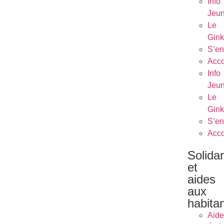
Info
Jeu
Le
Gin
S’en
Acc
Info
Jeu
Le
Gin
S’en
Acc
Solidar
et
aides
aux
habita
Aide