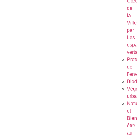
Cœu
de
la
Ville
par
Les
esp
vert
Prot
de
l’en
Biod
Végé
urba
Natu
et
Bien
être
au