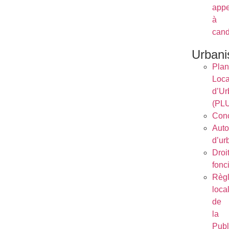
appe
à
cand
Urban
Plan
Loca
d’Ur
(PL
Conc
Auto
d’ur
Droi
fonc
Règ
loca
de
la
Publ