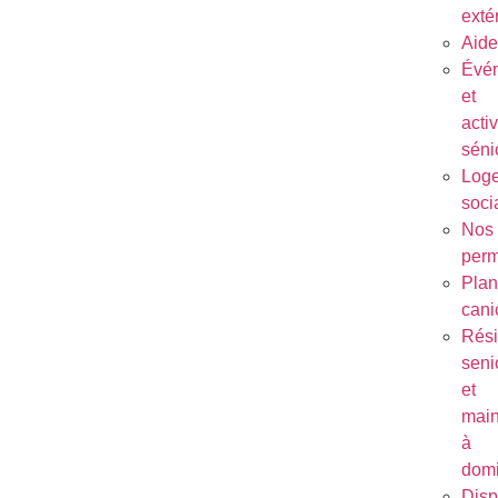
exté
Aide
Évé
et
activ
séni
Log
soci
Nos
per
Plan
cani
Rés
seni
et
main
à
domi
Disp