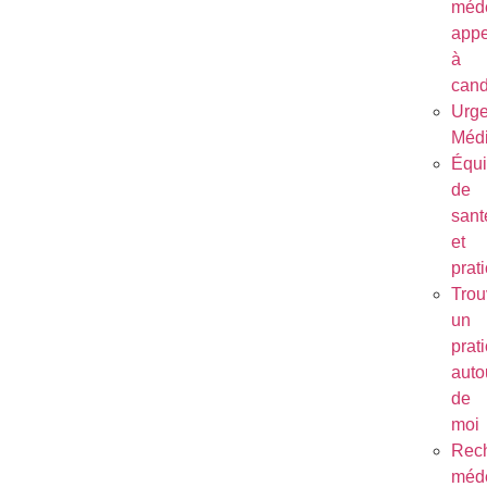
méde
appe
à
cand
Urg
Médi
Équ
de
sant
et
prat
Trou
un
prat
auto
de
moi
Rec
méde