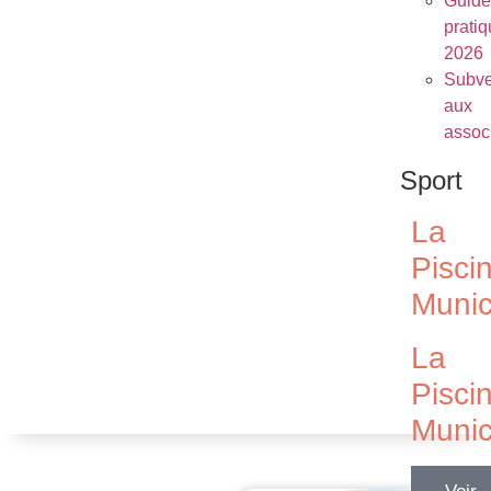
Guide
prati
2026
Subve
aux
assoc
Sport
La
Pisci
Munic
La
Pisci
Munic