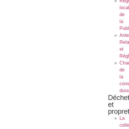
Règ
loca
de
la
Publ
Ant
Rela
et
Régl
Char
de
la
cons
dura
Déche
et
propre
La
coll