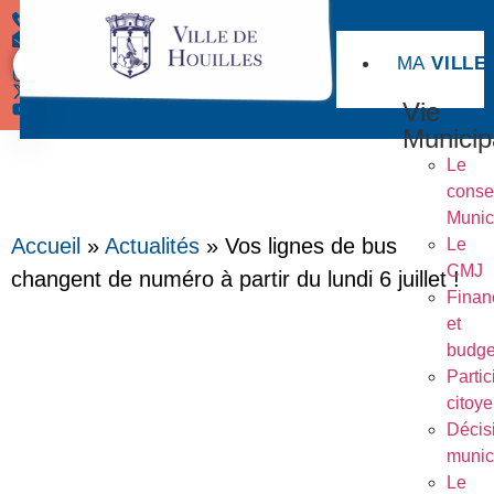
MA
VILLE
Démarches
Vie
Municip
Le
conse
Munic
Accueil
»
Actualités
»
Vos lignes de bus
Le
CMJ
changent de numéro à partir du lundi 6 juillet !
Finan
et
budge
Partic
citoy
Décis
munic
Le