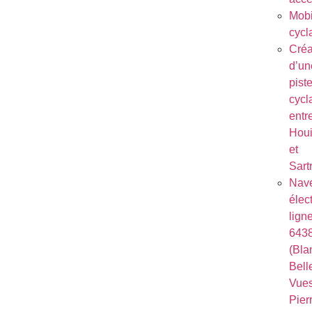
Mobi
cycl
Créa
d’un
pist
cycl
entr
Houi
et
Sart
Nave
élec
lign
643
(Bla
Bell
Vues
Pierr