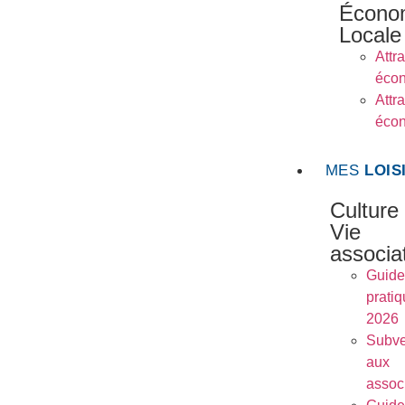
Écono
Locale
Attra
éco
Attra
éco
MES
LOIS
Culture
Vie
associa
Guide
prati
2026
Subve
aux
assoc