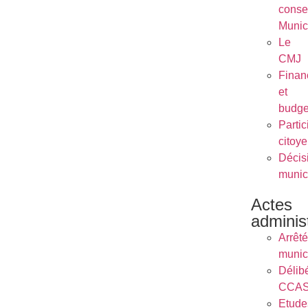
conse
Munic
Le
CMJ
Finan
et
budge
Partic
citoy
Décis
munic
Actes
administ
Arrêt
munic
Délib
CCA
Etude