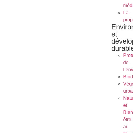
méd
La
prop
Envir
et
dével
durabl
Prot
de
l’en
Biod
Végé
urba
Natu
et
Bien
être
au