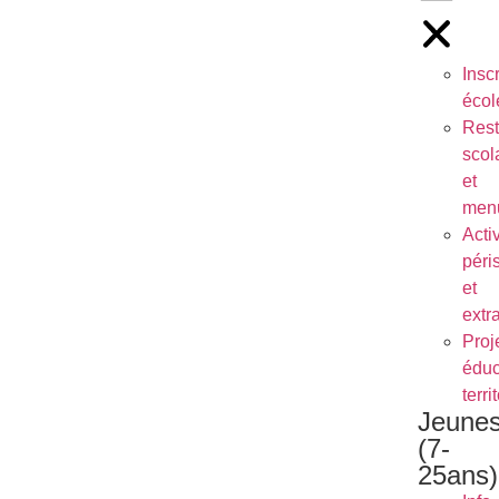
Inscr
écol
Rest
scol
et
men
Activ
péri
et
extr
Proj
éduc
terri
Jeune
(7-
25ans)