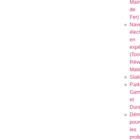
Mai
de
Fer)
Nave
élec
en
expé
(Ton
Réve
Mati
Stat
Park
Gam
et
Dura
Dém
pour
les
prof