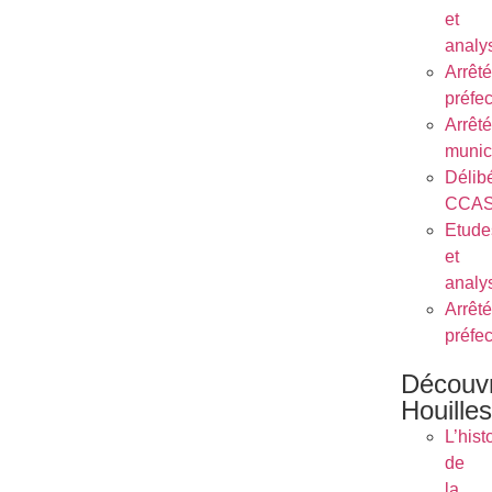
et
analy
Arrêt
préfe
Arrêt
munic
Délib
CCA
Etude
et
analy
Arrêt
préfe
Découvr
Houilles
L’hist
de
la