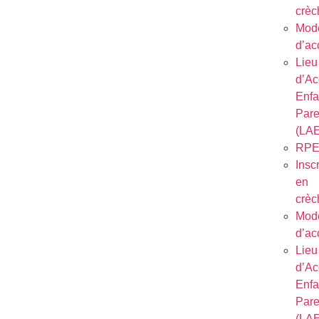
crèc
Mod
d’ac
Lieu
d’Ac
Enfa
Pare
(LA
RP
Inscr
en
crèc
Mod
d’ac
Lieu
d’Ac
Enfa
Pare
(LA