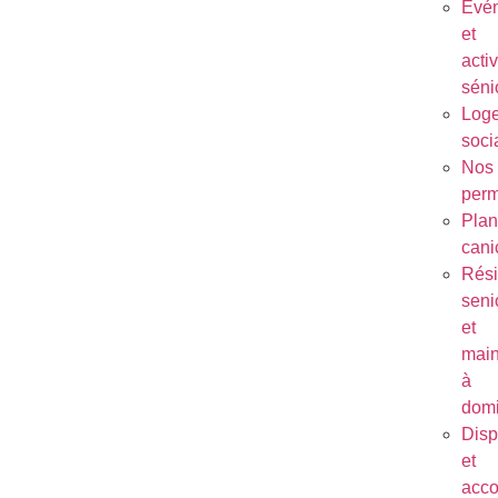
Évé
et
activ
séni
Log
soci
Nos
per
Plan
cani
Rés
seni
et
main
à
domi
Disp
et
acc