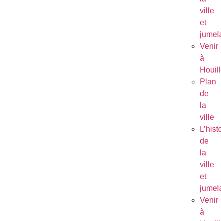
ville
et
jumel
Venir
à
Houil
Plan
de
la
ville
L’hist
de
la
ville
et
jumel
Venir
à