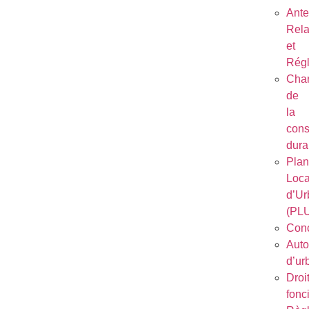
Ant
Rela
et
Régl
Char
de
la
cons
dura
Plan
Loca
d’Ur
(PL
Conc
Auto
d’ur
Droi
fonc