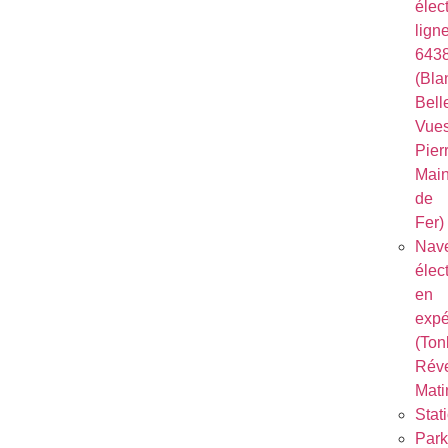
élec
lign
643
(Bla
Bell
Vues
Pierr
Mai
de
Fer)
Nave
élec
en
expé
(Ton
Réve
Mati
Stat
Park