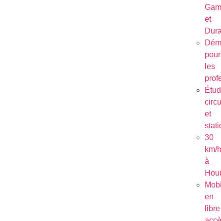
Gam
et
Dura
Dém
pour
les
prof
Étu
circu
et
stat
30
km/
à
Houi
Mobi
en
libre
acc