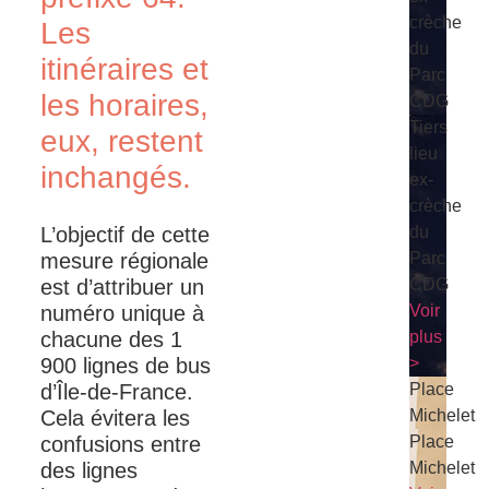
crèche
Les
du
itinéraires et
Parc
les horaires,
CDG
Tiers
eux, restent
lieu
inchangés.
ex-
crèche
L’objectif de cette
du
mesure régionale
Parc
est d’attribuer un
CDG
numéro unique à
Voir
chacune des 1
plus
900 lignes de bus
>
d’Île-de-France.
Place
Cela évitera les
Michelet
confusions entre
Place
des lignes
Michelet