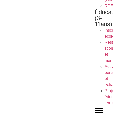
RP
Éducat
(3-
11ans)
Inscr
écol
Rest
scol
et
men
Activ
péri
et
extr
Proj
éduc
terri