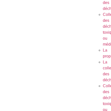
des
déch
Coll
des
déch
toxi
ou
méd
La
prop
La
coll
des
déch
Coll
des
déch
toxi
ou