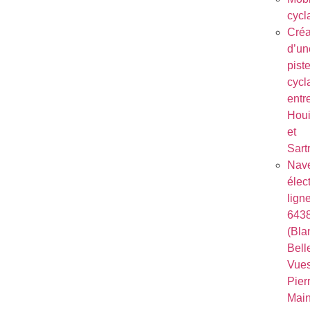
cycl
Créa
d’un
pist
cycl
entr
Houi
et
Sart
Nave
élec
lign
643
(Bla
Bell
Vues
Pierr
Mai