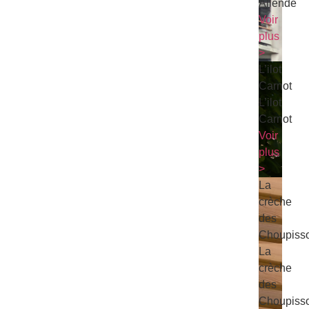
Allende
Voir
plus
>
L’ilot
Carnot
L’ilot
Carnot
Voir
plus
>
La
crèche
des
Choupiss
La
crèche
des
Choupiss