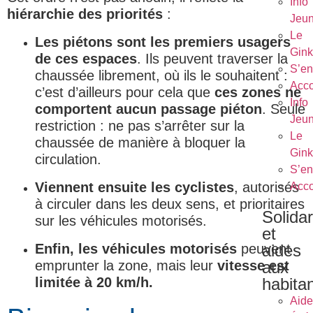
Info
hiérarchie des priorités
:
Jeu
Le
Les piétons sont les premiers usagers
Gin
de ces espaces
. Ils peuvent traverser la
S’en
chaussée librement, où ils le souhaitent :
Acc
c’est d’ailleurs pour cela que
ces zones ne
Info
comportent aucun passage piéton
. Seule
Jeu
restriction : ne pas s’arrêter sur la
Le
chaussée de manière à bloquer la
Gin
circulation.
S’en
Viennent ensuite les cyclistes
, autorisés
Acc
à circuler dans les deux sens, et prioritaires
Solidar
sur les véhicules motorisés.
et
aides
Enfin, les véhicules motorisés
peuvent
aux
emprunter la zone, mais leur
vitesse est
habita
limitée à 20 km/h.
Aide