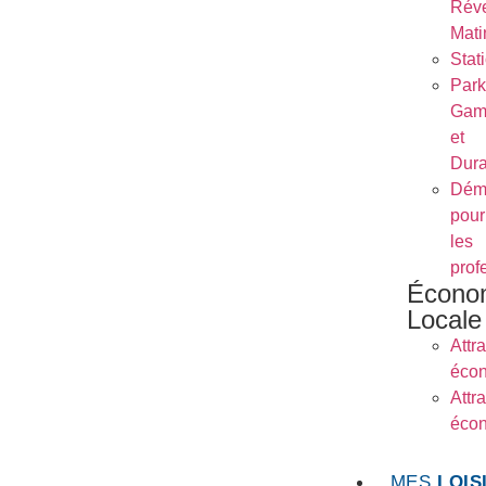
Réve
Mati
Stat
Park
Gam
et
Dura
Dém
pour
les
prof
Écono
Locale
Attra
éco
Attra
éco
MES
LOIS