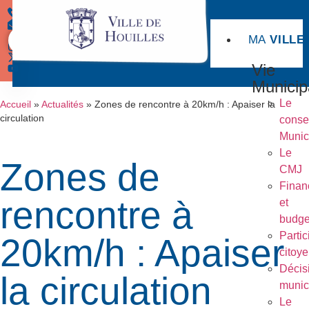
MA
VILLE
Démarches
Vie
Municip
Le
Accueil
»
Actualités
»
Zones de rencontre à 20km/h : Apaiser la
circulation
conse
Munic
Le
Zones de
CMJ
Finan
rencontre à
et
budge
Partic
20km/h : Apaiser
citoy
Décis
la circulation
munic
Le