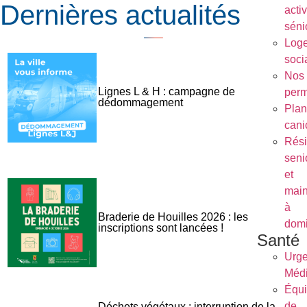
Dernières actualités
activ
séni
Log
soci
Nos
Lignes L & H : campagne de
per
dédommagement
Plan
cani
Rés
seni
et
main
à
Braderie de Houilles 2026 : les
domi
inscriptions sont lancées !
Santé
Urg
Médi
Équ
de
Déchets végétaux : interruption de la