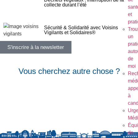
collecte durant l’été
sant
et
prat
Sécurité & Solidarité avec Voisins
Trou
Vigilants et Solidaires®
un
prat
S'inscrire à la newsletter
auto
de
moi
Vous cherchez autre chose ?
Rec
méde
appe
à
cand
Urg
Médi
Équ
de