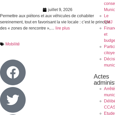
conse
juillet 9, 2026
Munic
Permettre aux piétons et aux véhicules de cohabiter
Le
sereinement, tout en favorisant la vie locale : c’est le principe
CMJ
des « zones de rencontre »,…
lire plus
Finan
et
budge
Mobilité
Partic
citoy
Décis
munic
Actes
administ
Arrêt
munic
Délib
CCA
Etude