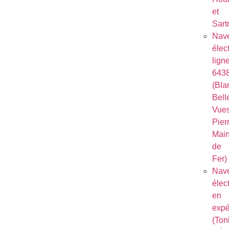
et
Sart
Nave
élec
lign
643
(Bla
Bell
Vues
Pierr
Mai
de
Fer)
Nave
élec
en
expé
(Ton