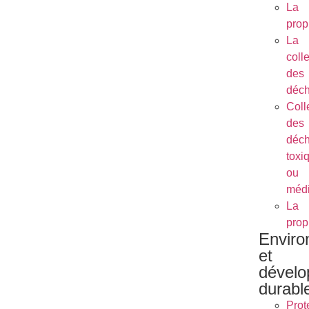
La
prop
La
coll
des
déch
Coll
des
déch
toxi
ou
méd
La
prop
Envir
et
dével
durabl
Prot