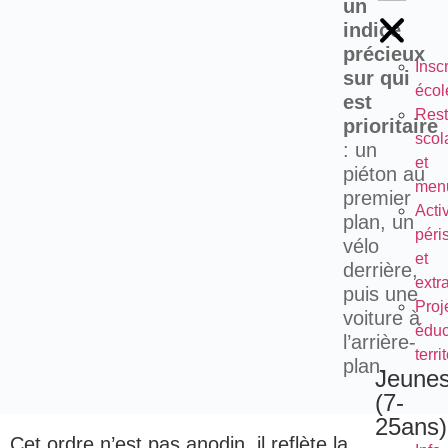
un
indice
précieux
Inscr
sur qui
écol
est
Rest
prioritaire
scol
: un
et
piéton au
men
premier
Activ
plan, un
péri
vélo
et
derrière,
extr
puis une
Proj
voiture à
éduc
l’arrière-
terri
plan.
Jeune
(7-
25ans)
Cet ordre n’est pas anodin, il reflète la