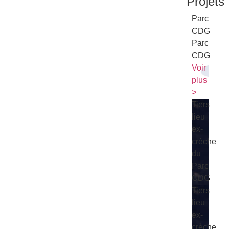
Projets
Parc
CDG
Parc
CDG
Voir
plus
>
Tiers
lieu
ex-
crèche
du
Parc
CDG
Tiers
lieu
ex-
crèche