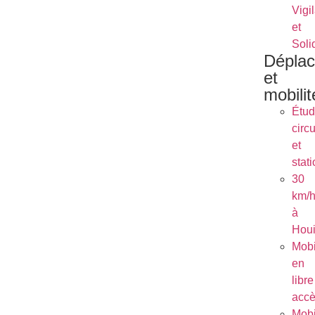
Vigi
et
Soli
Dépla
et
mobilit
Étu
circu
et
stat
30
km/
à
Houi
Mobi
en
libre
acc
Mobi