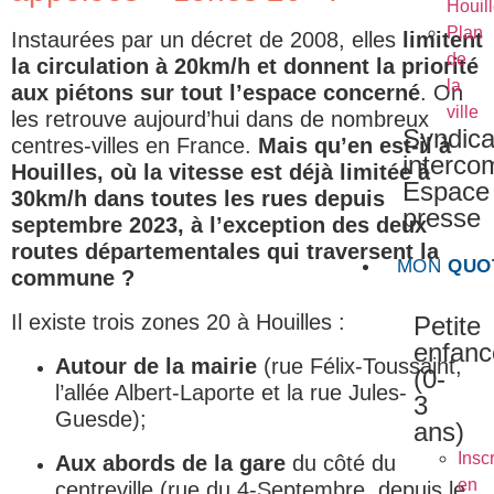
Houil
Plan
Instaurées par un décret de 2008, elles
limitent
de
la circulation à 20km/h et donnent la priorité
la
aux piétons sur tout l’espace concerné
. On
ville
les retrouve aujourd’hui dans de nombreux
Syndica
centres-villes en France.
Mais qu’en est-il à
interc
Houilles, où la vitesse est déjà limitée à
Espace
30km/h dans toutes les rues depuis
presse
septembre 2023, à l’exception des deux
routes départementales qui traversent la
MON
QUO
commune ?
Il existe trois zones 20 à Houilles :
Petite
enfanc
Autour de la mairie
(rue Félix-Toussaint,
(0-
l’allée Albert-Laporte et la rue Jules-
3
Guesde);
ans)
Inscr
Aux abords de la gare
du côté du
en
centreville (rue du 4-Septembre, depuis le