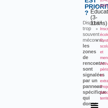
EST
PRIORI
RP
Éducat
?
(3-
11ans)
Dispositif
trop
Inscr
souvent
écol
méconnu,
Rest
les
scol
zones
et
de
men
rencontre
Activ
sont
péri
signalées
et
par un
extr
panneau
Proj
spécifique
éduc
qui
terri
donne