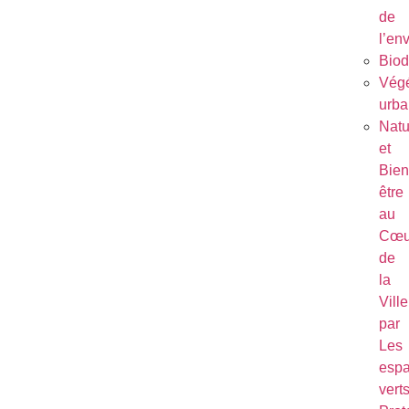
de
l’en
Biod
Végé
urba
Natu
et
Bien
être
au
Cœu
de
la
Ville
par
Les
esp
vert