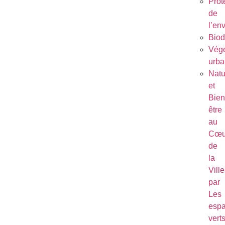
Prot
de
l’en
Biod
Végé
urba
Natu
et
Bien
être
au
Cœu
de
la
Ville
par
Les
esp
vert