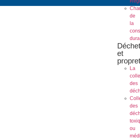
Régl
Char
de
la
cons
dura
Déche
et
propre
La
coll
des
déch
Coll
des
déch
toxi
ou
méd