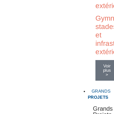
extér
Gymn
stade
et
infras
extér
Voir
plus
>
GRANDS
PROJETS
Grands