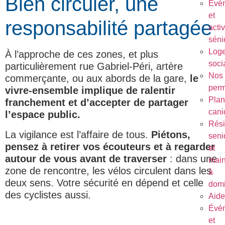
Bien circuler, une
Évé
et
responsabilité partagée
activ
séni
Log
À l’approche de ces zones, et plus
soci
particulièrement rue Gabriel-Péri, artère
Nos
commerçante, ou aux abords de la gare,
le
per
vivre-ensemble implique de ralentir
Plan
franchement et d’accepter de partager
cani
l’espace public.
Rés
La vigilance est l’affaire de tous.
Piétons,
seni
pensez à retirer vos écouteurs et à regarder
et
autour de vous avant de traverser
: dans une
main
zone de rencontre, les vélos circulent dans les
à
deux sens. Votre sécurité en dépend et celle
domi
des cyclistes aussi.
Aide
Évé
et