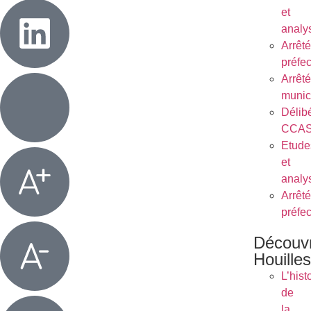
et
analy
Arrêt
préfe
Arrêt
munic
Délib
CCA
Etude
et
analy
Arrêt
préfe
Découvr
Houilles
L’hist
de
la