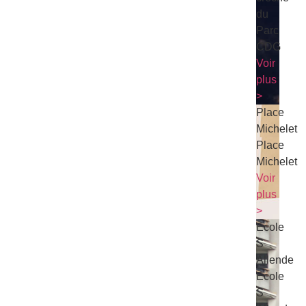
du
Parc
CDG
Voir
plus
>
Place
Michelet
Place
Michelet
Voir
plus
>
Ecole
S
Allende
Ecole
S