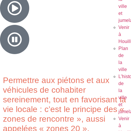
ville
et
jumel
Venir
à
Houil
Plan
de
la
ville
L’hist
Permettre aux piétons et aux
de
véhicules de cohabiter
la
ville
sereinement, tout en favorisant la
et
vie locale : c’est le principe des «
jumel
zones de rencontre », aussi
Venir
à
appelées « zones 20 ».