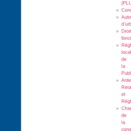
(PL
Conc
Auto
d’ur
Droi
fonc
Règ
loca
de
la
Publ
Ant
Rela
et
Régl
Char
de
la
cons