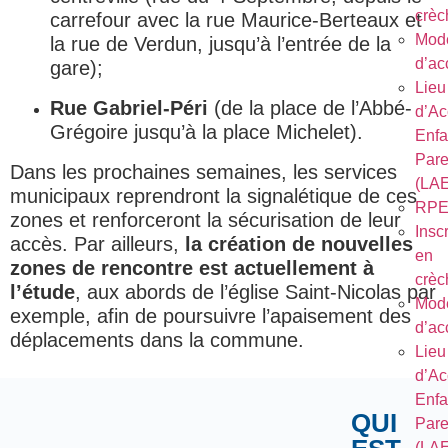
crèc
carrefour avec la rue Maurice-Berteaux et
Mod
la rue de Verdun, jusqu’à l’entrée de la
d’ac
gare);
Lieu
Rue Gabriel-Péri
(de la place de l’Abbé-
d’Ac
Grégoire jusqu’à la place Michelet).
Enfa
Pare
Dans les prochaines semaines, les services
(LA
municipaux reprendront la signalétique de ces
RP
zones et renforceront la sécurisation de leur
Inscr
accès. Par ailleurs,
la création de nouvelles
en
zones de rencontre est actuellement à
crèc
l’étude
, aux abords de l’église Saint-Nicolas par
Mod
exemple, afin de poursuivre l’apaisement des
d’ac
déplacements dans la commune.
Lieu
d’Ac
Enfa
QUI
Pare
(LA