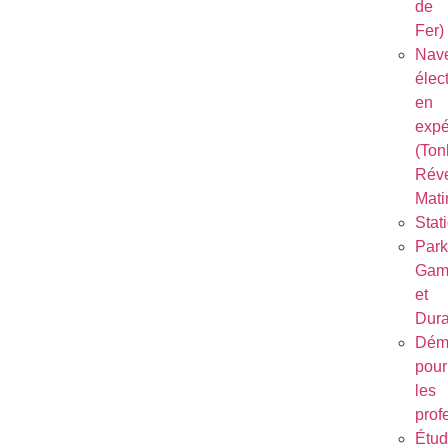
de
Fer)
Nave
élec
en
expé
(Ton
Réve
Mati
Stat
Park
Gam
et
Dura
Dém
pour
les
prof
Étu