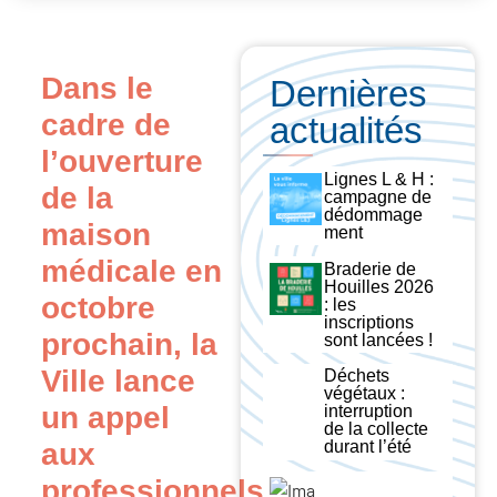
Dans le
Dernières
cadre de
actualités
l’ouverture
Lignes L & H :
de la
campagne de
dédommage
maison
ment
médicale
en
Braderie de
Houilles 2026
octobre
: les
inscriptions
prochain, la
sont lancées !
Ville lance
Déchets
végétaux :
un appel
interruption
de la collecte
aux
durant l’été
professionnels