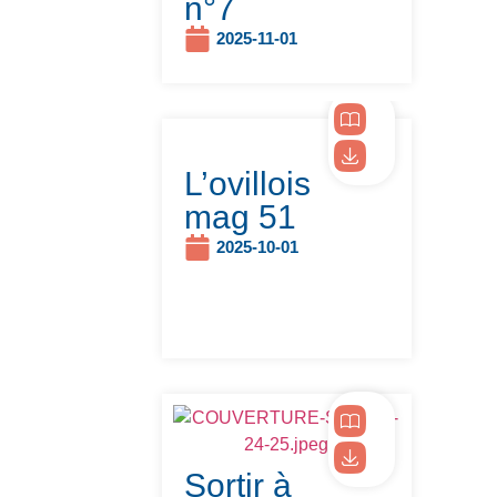
n°7
2025-11-01
L’ovillois
mag 51
2025-10-01
Sortir à