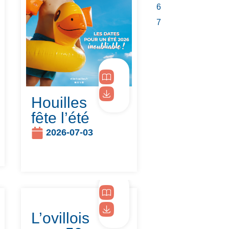
6
7
Houilles
fête l’été
2026-07-03
L’ovillois